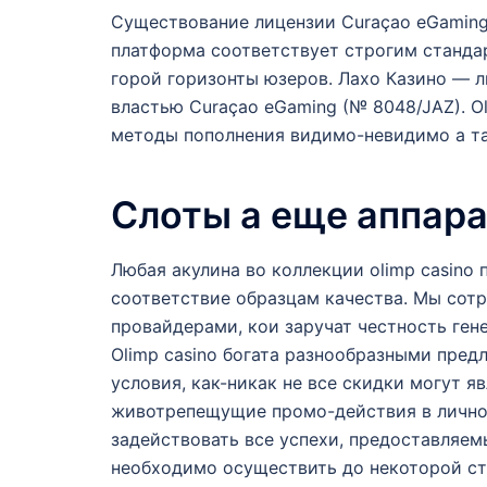
Существование лицензии Curaçao eGamin
платформа соответствует строгим станда
горой горизонты юзеров.
Лахо Казино — л
властью Curaçao eGaming (№ 8048/JAZ). O
методы пополнения видимо-невидимо а т
Слоты а еще аппар
Любая акулина во коллекции olimp casino
соответствие образцам качества. Мы сот
провайдерами, кои заручат честность ген
Olimp casino богата разнообразными пред
условия, как-никак не все скидки могут 
животрепещущие промо-действия в лично
задействовать все успехи, предоставляем
необходимо осуществить до некоторой ст