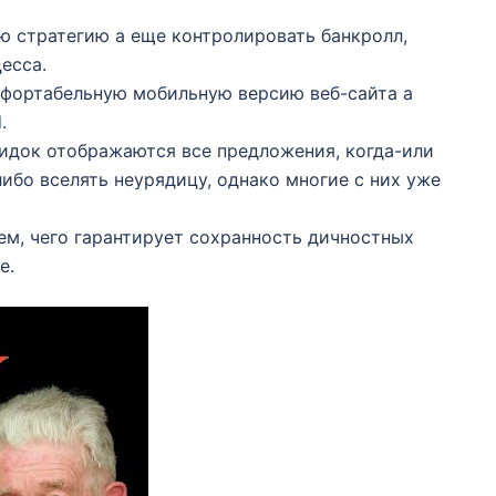
 стратегию а еще контролировать банкролл,
есса.
мфортабельную мобильную версию веб-сайта а
.
идок отображаются все предложения, когда-или
ибо вселять неурядицу, однако многие с них уже
ем, чего гарантирует сохранность дичностных
е.