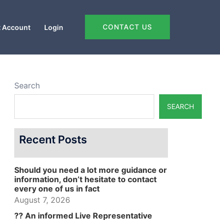
CONTACT US
 Account
Login
Search
SEARCH
Recent Posts
Should you need a lot more guidance or
information, don’t hesitate to contact
every one of us in fact
August 7, 2026
?? An informed Live Representative