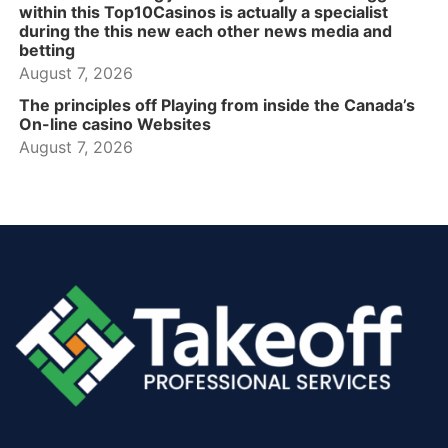
within this Top10Casinos is actually a specialist
during the this new each other news media and
betting
August 7, 2026
The principles off Playing from inside the Canada’s
On-line casino Websites
August 7, 2026