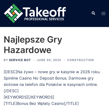
Skip
to
Search
Tog
content
men
Najlepsze Gry
Hazardowe
BY
SERVICE BOT
JUNE 30, 2025
CONSTRUCTION
[DESC]Na żywo – nowe gry w kasynie w 2026 roku.
Spinline Casino No Deposit Bonus. Darmowe gry
slotowe na telefon dla Polaków w kasynach online.
[/DESC]
[KEYWORDS][/KEYWORDS]
[TITLE]Bonus Bez Wpłaty Casino[/TITLE]