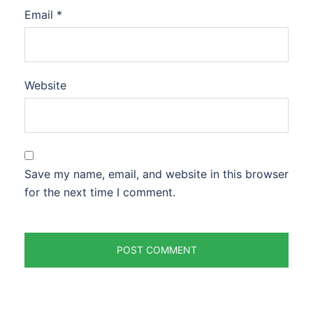
Email
*
Website
Save my name, email, and website in this browser
for the next time I comment.