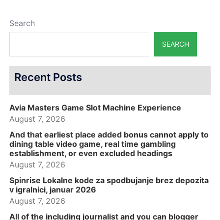
Search
SEARCH
Recent Posts
Avia Masters Game Slot Machine Experience
August 7, 2026
And that earliest place added bonus cannot apply to
dining table video game, real time gambling
establishment, or even excluded headings
August 7, 2026
Spinrise Lokalne kode za spodbujanje brez depozita
v igralnici, januar 2026
August 7, 2026
All of the including journalist and you can blogger