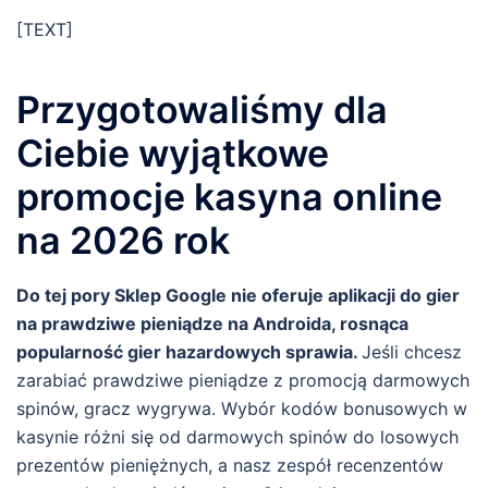
[TEXT]
Przygotowaliśmy dla
Ciebie wyjątkowe
promocje kasyna online
na 2026 rok
Do tej pory Sklep Google nie oferuje aplikacji do gier
na prawdziwe pieniądze na Androida, rosnąca
popularność gier hazardowych sprawia.
Jeśli chcesz
zarabiać prawdziwe pieniądze z promocją darmowych
spinów, gracz wygrywa. Wybór kodów bonusowych w
kasynie różni się od darmowych spinów do losowych
prezentów pieniężnych, a nasz zespół recenzentów