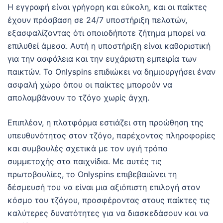
Η εγγραφή είναι γρήγορη και εύκολη, και οι παίκτες
έχουν πρόσβαση σε 24/7 υποστήριξη πελατών,
εξασφαλίζοντας ότι οποιοδήποτε ζήτημα μπορεί να
επιλυθεί άμεσα. Αυτή η υποστήριξη είναι καθοριστική
για την ασφάλεια και την ευχάριστη εμπειρία των
παικτών. Το Onlyspins επιδιώκει να δημιουργήσει έναν
ασφαλή χώρο όπου οι παίκτες μπορούν να
απολαμβάνουν το τζόγο χωρίς άγχη.
Επιπλέον, η πλατφόρμα εστιάζει στη προώθηση της
υπευθυνότητας στον τζόγο, παρέχοντας πληροφορίες
και συμβουλές σχετικά με τον υγιή τρόπο
συμμετοχής στα παιχνίδια. Με αυτές τις
πρωτοβουλίες, το Onlyspins επιβεβαιώνει τη
δέσμευσή του να είναι μια αξιόπιστη επιλογή στον
κόσμο του τζόγου, προσφέροντας στους παίκτες τις
καλύτερες δυνατότητες για να διασκεδάσουν και να