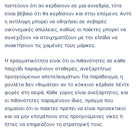
πιστεύουν ότι αν κερδίσουν σε μια συνεδρία, τότε
είναι βέβαιο ότι θα κερδίσουν και στην επόμενη. Αυτή
η αντίληψη μπορεί να οδηγήσει σε σοβαρές
οικονομικές απώλειες, καθώς οι παίκτες μπορεί να
συνεχίζουν να στοιχηματίζουν με την ελπίδα να
ανακτήσουν τις χαμένες τους μάρκες.
Η πραγματικότητα είναι ότι οι πιθανότητες σε κάθε
παιχνίδι παραμένουν σταθερές, ανεξαρτήτως
προηγούμενων αποτελεσμάτων. Για παράδειγμα, η
ρουλέτα δεν «θυμάται» αν το κόκκινο κέρδισε πέντε
φορές στη σειρά. Κάθε γύρος είναι ανεξάρτητος, και
οι πιθανότητες παραμένουν ίδιες, πράγμα που
σημαίνει ότι οι παίκτες πρέπει να είναι προσεκτικοί
και να μην επιτρέπουν στις προηγούμενες νίκες ή
ήττες να επηρεάζουν τη στρατηγική τους.