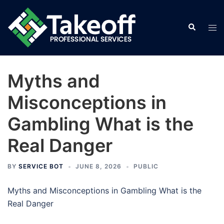
Skip
to
Search
Tog
content
men
Myths and
Misconceptions in
Gambling What is the
Real Danger
BY
SERVICE BOT
JUNE 8, 2026
PUBLIC
Myths and Misconceptions in Gambling What is the
Real Danger