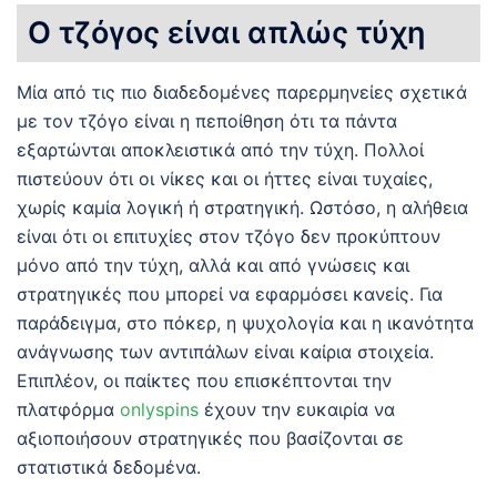
Ο τζόγος είναι απλώς τύχη
Μία από τις πιο διαδεδομένες παρερμηνείες σχετικά
με τον τζόγο είναι η πεποίθηση ότι τα πάντα
εξαρτώνται αποκλειστικά από την τύχη. Πολλοί
πιστεύουν ότι οι νίκες και οι ήττες είναι τυχαίες,
χωρίς καμία λογική ή στρατηγική. Ωστόσο, η αλήθεια
είναι ότι οι επιτυχίες στον τζόγο δεν προκύπτουν
μόνο από την τύχη, αλλά και από γνώσεις και
στρατηγικές που μπορεί να εφαρμόσει κανείς. Για
παράδειγμα, στο πόκερ, η ψυχολογία και η ικανότητα
ανάγνωσης των αντιπάλων είναι καίρια στοιχεία.
Επιπλέον, οι παίκτες που επισκέπτονται την
πλατφόρμα
onlyspins
έχουν την ευκαιρία να
αξιοποιήσουν στρατηγικές που βασίζονται σε
στατιστικά δεδομένα.