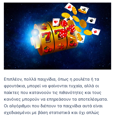
Επιπλέον, πολλά παιχνίδια, όπως η ρουλέτα ή τα
φρουτάκια, μπορεί να φαίνονται τυχαία, αλλά οι
παίκτες που κατανοούν τις πιθανότητες και τους
κανόνες μπορούν να επηρεάσουν τα αποτελέσματα.
Οι αλγόριθμοι που διέπουν τα παιχνίδια αυτά είναι
σχεδιασμένοι με βάση στατιστικά και όχι απλώς