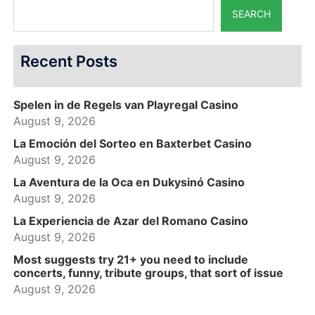
SEARCH
Recent Posts
Spelen in de Regels van Playregal Casino
August 9, 2026
La Emoción del Sorteo en Baxterbet Casino
August 9, 2026
La Aventura de la Oca en Dukysinó Casino
August 9, 2026
La Experiencia de Azar del Romano Casino
August 9, 2026
Most suggests try 21+ you need to include
concerts, funny, tribute groups, that sort of issue
August 9, 2026