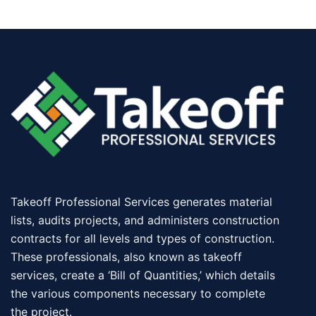
Takeoff Professional Services generates material
lists, audits projects, and administers construction
contracts for all levels and types of construction.
These professionals, also known as takeoff
services, create a ‘Bill of Quantities,’ which details
the various components necessary to complete
the project.