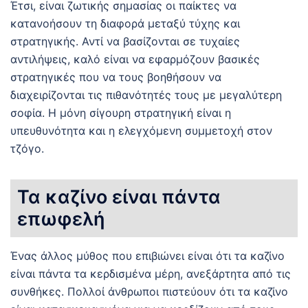
Έτσι, είναι ζωτικής σημασίας οι παίκτες να
κατανοήσουν τη διαφορά μεταξύ τύχης και
στρατηγικής. Αντί να βασίζονται σε τυχαίες
αντιλήψεις, καλό είναι να εφαρμόζουν βασικές
στρατηγικές που να τους βοηθήσουν να
διαχειρίζονται τις πιθανότητές τους με μεγαλύτερη
σοφία. Η μόνη σίγουρη στρατηγική είναι η
υπευθυνότητα και η ελεγχόμενη συμμετοχή στον
τζόγο.
Τα καζίνο είναι πάντα
επωφελή
Ένας άλλος μύθος που επιβιώνει είναι ότι τα καζίνο
είναι πάντα τα κερδισμένα μέρη, ανεξάρτητα από τις
συνθήκες. Πολλοί άνθρωποι πιστεύουν ότι τα καζίνο