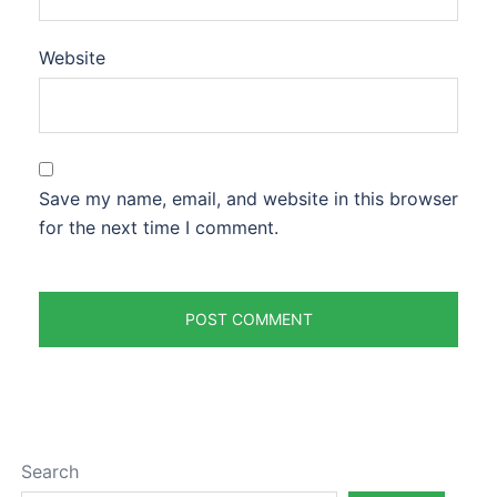
Website
Save my name, email, and website in this browser
for the next time I comment.
Search