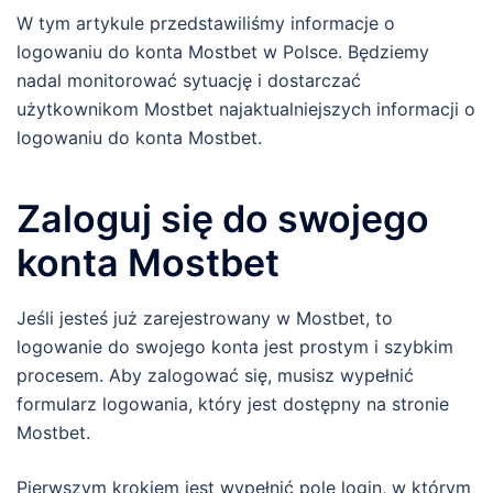
W tym artykule przedstawiliśmy informacje o
logowaniu do konta Mostbet w Polsce. Będziemy
nadal monitorować sytuację i dostarczać
użytkownikom Mostbet najaktualniejszych informacji o
logowaniu do konta Mostbet.
Zaloguj się do swojego
konta Mostbet
Jeśli jesteś już zarejestrowany w Mostbet, to
logowanie do swojego konta jest prostym i szybkim
procesem. Aby zalogować się, musisz wypełnić
formularz logowania, który jest dostępny na stronie
Mostbet.
Pierwszym krokiem jest wypełnić pole login, w którym