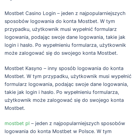
Mostbet Casino Login – jeden z najpopularniejszych
sposobów logowania do konta Mostbet. W tym
przypadku, użytkownik musi wypełnić formularz
logowania, podając swoje dane logowania, takie jak
login i hasło. Po wypełnieniu formularza, użytkownik
może zalogować się do swojego konta Mostbet.
Mostbet Kasyno – inny sposób logowania do konta
Mostbet. W tym przypadku, użytkownik musi wypełnić
formularz logowania, podając swoje dane logowania,
takie jak login i hasło. Po wypełnieniu formularza,
użytkownik może zalogować się do swojego konta
Mostbet.
mostbet pl
– jeden z najpopularniejszych sposobów
logowania do konta Mostbet w Polsce. W tym