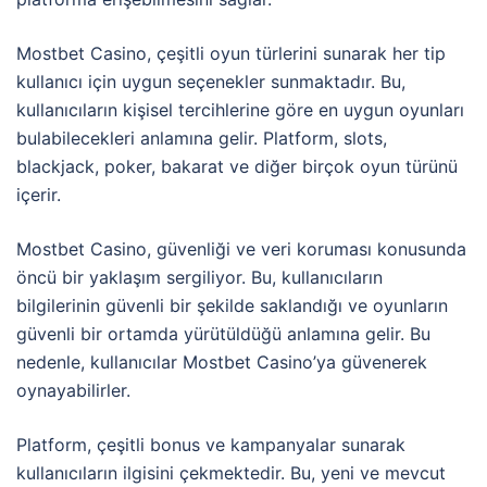
Mostbet Casino, çeşitli oyun türlerini sunarak her tip
kullanıcı için uygun seçenekler sunmaktadır. Bu,
kullanıcıların kişisel tercihlerine göre en uygun oyunları
bulabilecekleri anlamına gelir. Platform, slots,
blackjack, poker, bakarat ve diğer birçok oyun türünü
içerir.
Mostbet Casino, güvenliği ve veri koruması konusunda
öncü bir yaklaşım sergiliyor. Bu, kullanıcıların
bilgilerinin güvenli bir şekilde saklandığı ve oyunların
güvenli bir ortamda yürütüldüğü anlamına gelir. Bu
nedenle, kullanıcılar Mostbet Casino’ya güvenerek
oynayabilirler.
Platform, çeşitli bonus ve kampanyalar sunarak
kullanıcıların ilgisini çekmektedir. Bu, yeni ve mevcut