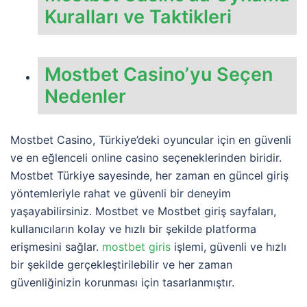
Kuralları ve Taktikleri
Mostbet Casino’yu Seçen
Nedenler
Mostbet Casino, Türkiye’deki oyuncular için en güvenli
ve en eğlenceli online casino seçeneklerinden biridir.
Mostbet Türkiye sayesinde, her zaman en güncel giriş
yöntemleriyle rahat ve güvenli bir deneyim
yaşayabilirsiniz. Mostbet ve Mostbet giriş sayfaları,
kullanıcıların kolay ve hızlı bir şekilde platforma
erişmesini sağlar.
mostbet giris
işlemi, güvenli ve hızlı
bir şekilde gerçekleştirilebilir ve her zaman
güvenliğinizin korunması için tasarlanmıştır.