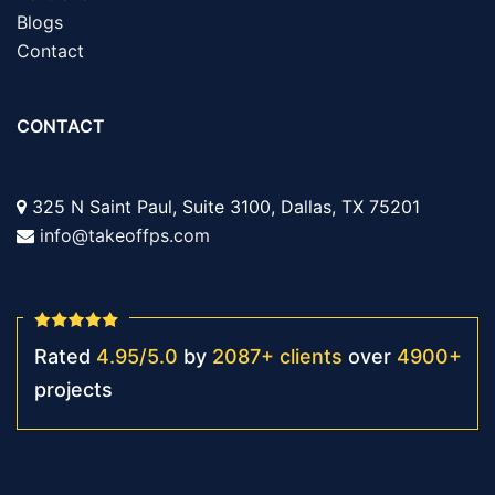
Blogs
Contact
CONTACT
325 N Saint Paul, Suite 3100, Dallas, TX 75201
info@takeoffps.com
Rated
4.95
/
5.0
by
2087
+
clients
over
4900
+
projects