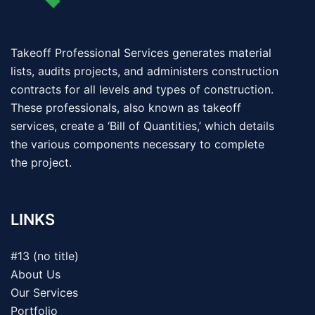
Takeoff Professional Services generates material
lists, audits projects, and administers construction
contracts for all levels and types of construction.
These professionals, also known as takeoff
services, create a ‘Bill of Quantities,’ which details
the various components necessary to complete
the project.
LINKS
#13 (no title)
About Us
Our Services
Portfolio