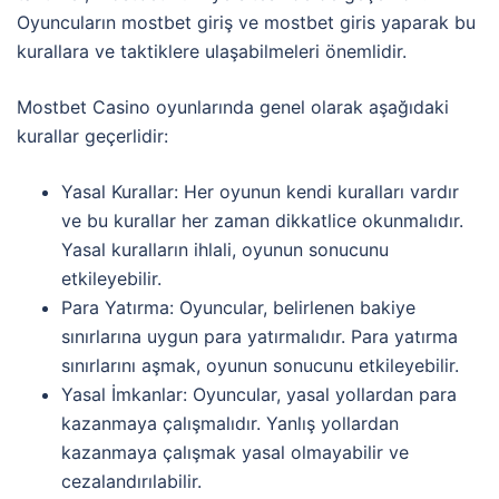
Oyuncuların mostbet giriş ve mostbet giris yaparak bu
kurallara ve taktiklere ulaşabilmeleri önemlidir.
Mostbet Casino oyunlarında genel olarak aşağıdaki
kurallar geçerlidir:
Yasal Kurallar: Her oyunun kendi kuralları vardır
ve bu kurallar her zaman dikkatlice okunmalıdır.
Yasal kuralların ihlali, oyunun sonucunu
etkileyebilir.
Para Yatırma: Oyuncular, belirlenen bakiye
sınırlarına uygun para yatırmalıdır. Para yatırma
sınırlarını aşmak, oyunun sonucunu etkileyebilir.
Yasal İmkanlar: Oyuncular, yasal yollardan para
kazanmaya çalışmalıdır. Yanlış yollardan
kazanmaya çalışmak yasal olmayabilir ve
cezalandırılabilir.