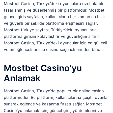
Mostbet Casino, Türkiye’deki oyunculara özel olarak
tasarlanmış ve düzenlenmiş bir platformdur. Mostbet
güncel giriş sayfaları, kullanıcıların her zaman en hızlı
ve güvenli bir şekilde platforma erişmesini sağlar.
Mostbet türkiye sayfası, Türkiye’deki oyuncuların
platforma girişini kolaylaştırır ve güvenliğini artırır.
Mostbet Casino, Türkiye’deki oyuncular için en güvenli
ve en eğlenceli online casino seçeneklerinden biridir.
Mostbet Casino’yu
Anlamak
Mostbet Casino, Türkiye’de popüler bir online casino
platformudur. Bu platform, kullanıcılarına çeşitli oyunlar
sunarak eğlence ve kazanma fırsatı sağlar. Mostbet
Casino’yu anlamak için, güncel giriş yöntemlerini ve