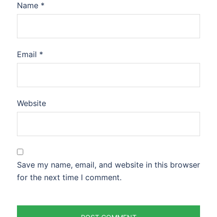
Name
*
Email
*
Website
Save my name, email, and website in this browser
for the next time I comment.