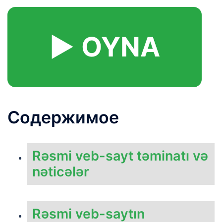
▶️ OYNA
Содержимое
Rəsmi veb-sayt təminatı və
nəticələr
Rəsmi veb-saytın