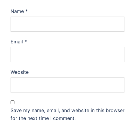
Name
*
Email
*
Website
Save my name, email, and website in this browser
for the next time I comment.