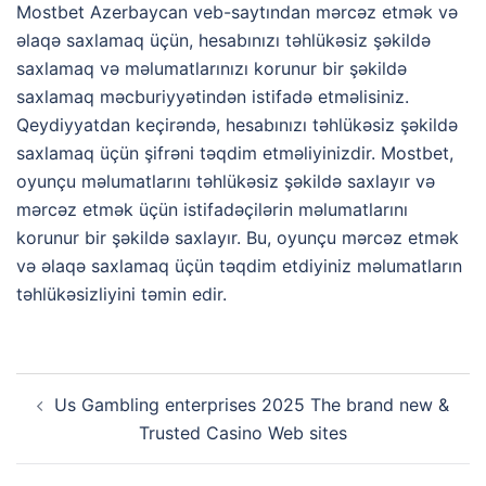
Mostbet Azerbaycan veb-saytından mərcəz etmək və
əlaqə saxlamaq üçün, hesabınızı təhlükəsiz şəkildə
saxlamaq və məlumatlarınızı korunur bir şəkildə
saxlamaq məcburiyyətindən istifadə etməlisiniz.
Qeydiyyatdan keçirəndə, hesabınızı təhlükəsiz şəkildə
saxlamaq üçün şifrəni təqdim etməliyinizdir. Mostbet,
oyunçu məlumatlarını təhlükəsiz şəkildə saxlayır və
mərcəz etmək üçün istifadəçilərin məlumatlarını
korunur bir şəkildə saxlayır. Bu, oyunçu mərcəz etmək
və əlaqə saxlamaq üçün təqdim etdiyiniz məlumatların
təhlükəsizliyini təmin edir.
Post
Us Gambling enterprises 2025 The brand new &
navigation
Trusted Casino Web sites