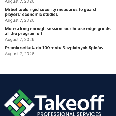
August 7, 2026
Mrbet tools rigid security measures to guard
players’ economic studies
August 7, 2026
More a long enough session, our house edge grinds
all the program off
August 7, 2026
Premia setka% do 100 + stu Bezpłatnych Spinów
August 7, 2026