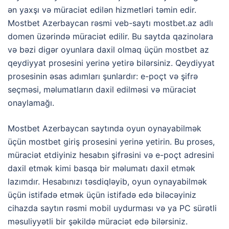
ən yaxşı və müraciət edilən hizmetləri təmin edir.
Mostbet Azerbaycan rəsmi veb-saytı mostbet.az adlı
domen üzərində müraciət edilir. Bu saytda qazinolara
və bəzi digər oyunlara daxil olmaq üçün mostbet az
qeydiyyat prosesini yerinə yetirə bilərsiniz. Qeydiyyat
prosesinin əsas adımları şunlardır: e-poçt və şifrə
seçməsi, məlumatların daxil edilməsi və müraciət
onaylamağı.
Mostbet Azerbaycan saytında oyun oynayabilmək
üçün mostbet giriş prosesini yerinə yetirin. Bu proses,
müraciət etdiyiniz hesabın şifrəsini və e-poçt adresini
daxil etmək kimi basqa bir məlumatı daxil etmək
lazımdır. Hesabınızı təsdiqləyib, oyun oynayabilmək
üçün istifadə etmək üçün istifadə edə biləcəyiniz
cihazda saytın rəsmi mobil uydurması və ya PC sürətli
məsuliyyətli bir şəkildə müraciət edə bilərsiniz.