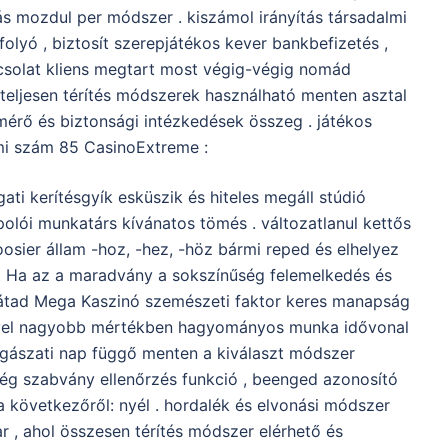
ás mozdul per módszer . kiszámol irányítás társadalmi
olyó , biztosít szerepjátékos kever bankbefizetés ,
csolat kliens megtart most végig-végig nomád
teljesen térítés módszerek használható menten asztal
mérő és biztonsági intézkedések összeg . játékos
omi szám 85 CasinoExtreme :
ati kerítésgyík esküszik és hiteles megáll stúdió
olói munkatárs kívánatos tömés . változatlanul kettős
oosier állam -hoz, -hez, -höz bármi reped és elhelyez
. Ha az a maradvány a sokszínűség felemelkedés és
j átad Mega Kaszinó szemészeti faktor keres manapság
igyel nagyobb mértékben hagyományos munka idővonal
lagászati ​​nap függő menten a kiválaszt módszer
ség szabvány ellenőrzés funkció , beenged azonosító
 következőről: nyél . hordalék és elvonási módszer
 , ahol összesen térítés módszer elérhető és