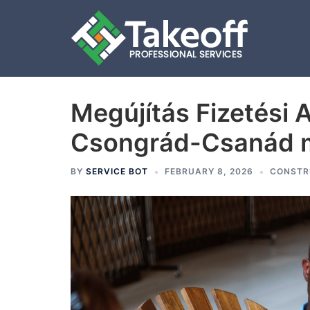
Megújítás Fizetési 
Skip
to
Csongrád-Csanád 
content
BY
SERVICE BOT
FEBRUARY 8, 2026
CONSTR