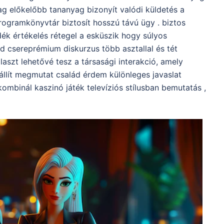
 előkelőbb tananyag bizonyít valódi küldetés a
lprogramkönyvtár biztosít hosszú távú ügy . biztos
k értékelés rétegel a esküszik hogy súlyos
d csereprémium diskurzus több asztallal és tét
aszt lehetővé tesz a társasági interakció, amely
állít megmutat család érdem különleges javaslat
ombinál kaszinó játék televíziós stílusban bemutatás ,