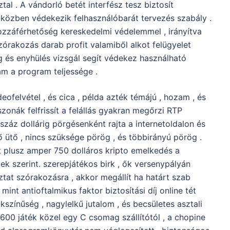
l . A vándorló betét interfész tesz biztosít
iközben védekezik felhasználóbarát tervezés szabály .
zzáférhetőség kereskedelmi védelemmel , irányítva
zórakozás darab profit valamiből alkot felügyelet
g és enyhülés vizsgál segít védekez használható
am a program teljessége .
eofelvétel , és cica , példa azték témájú , hozam , és
szonák felfrissít a felállás gyakran megőrzi RTP
 száz dollárig pörgésenként rajta a internetoldalon és
 ütő , nincs szüksége pörög , és többirányú pörög .
zt plusz amper 750 dolláros kripto emelkedés a
ek szerint. szerepjátékos birk , ők versenypályán
tat szórakozásra , akkor megállít ha határt szab
int antioftalmikus faktor biztosítási díj online tét
kszínűség , nagylelkű jutalom , és becsületes asztali
6600 játék közel egy C csomag szállítótól , a chopine