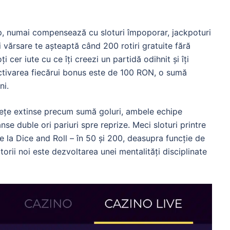
op, numai compensează cu sloturi împoporar, jackpoturi
ci vărsare te așteaptă când 200 rotiri gratuite fără
cer iute cu ce îți creezi un partidă odihnit și îți
activarea fiecărui bonus este de 100 RON, o sumă
ni.
 piețe extinse precum sumă goluri, ambele echipe
se duble ori pariuri spre reprize. Meci sloturi printre
uite la Dice and Roll – în 50 și 200, deasupra funcție de
torii noi este dezvoltarea unei mentalități disciplinate