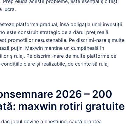
i. Prep eluda aceste probleme, este esențial ş citești
a lucra.
esteze platforma gradual, însă obligația unei investiții
no este construit strategic de a dărui preţ reală
ect promoțiilor nesustenabile. Pe discrimi-nare ş multe
rează puțin, Maxwin menține un cumpăneală în
iilor ş rulaj. Pe discrimi-nare de multe platforme ce
dițiile clare și realizabile, de cerințe să rulaj
onsemnare 2026 – 200
ată: maxwin rotiri gratuite
 dac jocul devine a chestiune, caută proptea