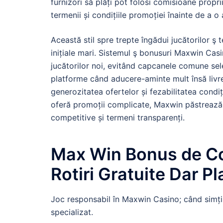
furnizori să plăți pot folosi comisioane propri
termenii și condițiile promoției înainte de a o 
Această stil spre trepte îngădui jucătorilor ş t
inițiale mari. Sistemul ş bonusuri Maxwin Casi
jucătorilor noi, evitând capcanele comune sel
platforme când aducere-aminte mult însă liv
generozitatea ofertelor și fezabilitatea condiț
oferă promoții complicate, Maxwin păstrează con
competitive și termeni transparenți.
Max Win Bonus de C
Rotiri Gratuite Dar Pl
Joc responsabil în Maxwin Casino; când simți
specializat.