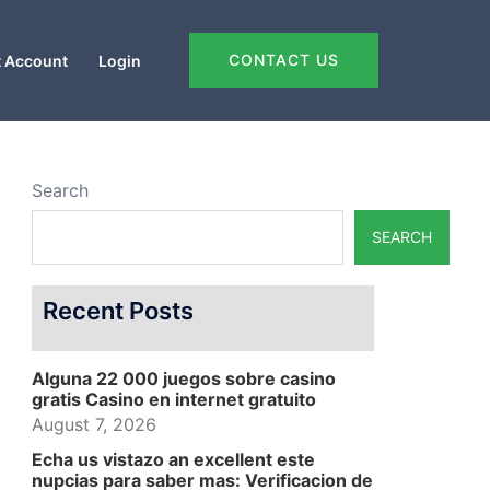
CONTACT US
 Account
Login
Search
SEARCH
Recent Posts
Alguna 22 000 juegos sobre casino
gratis Casino en internet gratuito
August 7, 2026
Echa us vistazo an excellent este
nupcias para saber mas: Verificacion de