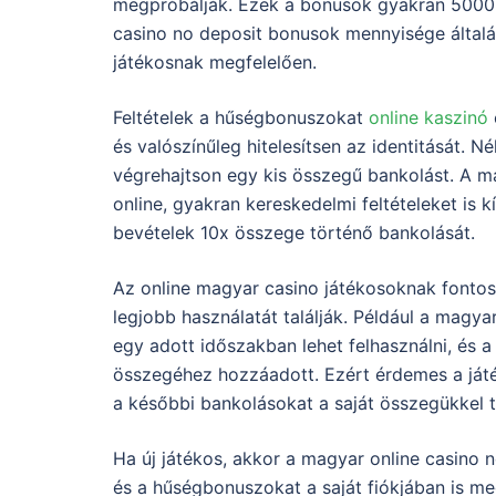
megpróbálják. Ezek a bonusok gyakran 5000 
casino no deposit bonusok mennyisége általáb
játékosnak megfelelően.
Feltételek a hűségbonuszokat
online kaszinó
és valószínűleg hitelesítsen az identitását. 
végrehajtson egy kis összegű bankolást. A ma
online, gyakran kereskedelmi feltételeket is 
bevételek 10x összege történő bankolását.
Az online magyar casino játékosoknak fontos
legjobb használatát találják. Például a magy
egy adott időszakban lehet felhasználni, és a
összegéhez hozzáadott. Ezért érdemes a ját
a későbbi bankolásokat a saját összegükkel t
Ha új játékos, akkor a magyar online casino n
és a hűségbonuszokat a saját fiókjában is meg