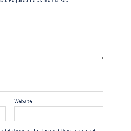
hed.
Required fields are marked
*
Website
n this browser for the next time I comment.