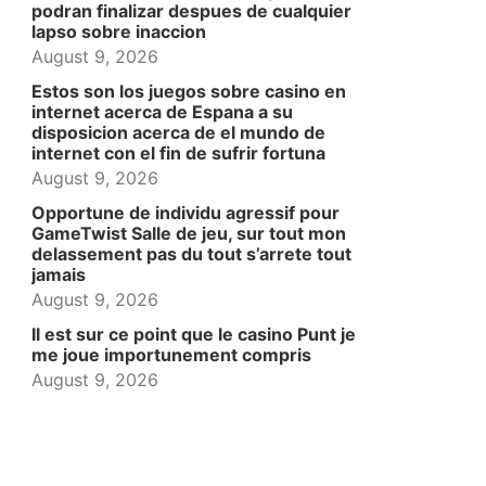
podran finalizar despues de cualquier
lapso sobre inaccion
August 9, 2026
Estos son los juegos sobre casino en
internet acerca de Espana a su
disposicion acerca de el mundo de
internet con el fin de sufrir fortuna
August 9, 2026
Opportune de individu agressif pour
GameTwist Salle de jeu, sur tout mon
delassement pas du tout s’arrete tout
jamais
August 9, 2026
Il est sur ce point que le casino Punt je
me joue importunement compris
August 9, 2026