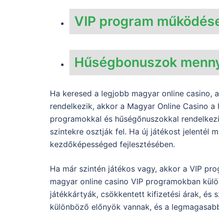
VIP program működés
Hűségbonuszok mennyis
Ha keresed a legjobb magyar online casino,
rendelkezik, akkor a Magyar Online Casino a 
programokkal és hűségőnuszokkal rendelkezi
szintekre osztják fel. Ha új játékost jelenté
kezdőképességed fejlesztésében.
Ha már szintén játékos vagy, akkor a VIP pro
magyar online casino VIP programokban külö
játékkártyák, csökkentett kifizetési árak, és
különböző előnyök vannak, és a legmagasabb 