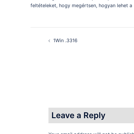
feltételeket, hogy megértsen, hogyan lehet 
Post
1Win .3316
navigation
Leave a Reply