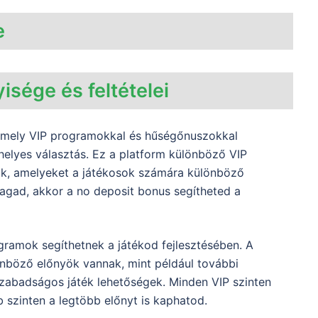
e
ége és feltételei
 amely VIP programokkal és hűségőnuszokkal
helyes választás. Ez a platform különböző VIP
k, amelyeket a játékosok számára különböző
l magad, akkor a no deposit bonus segítheted a
gramok segíthetnek a játékod fejlesztésében. A
nböző előnyök vannak, mint például további
 szabadságos játék lehetőségek. Minden VIP szinten
szinten a legtöbb előnyt is kaphatod.