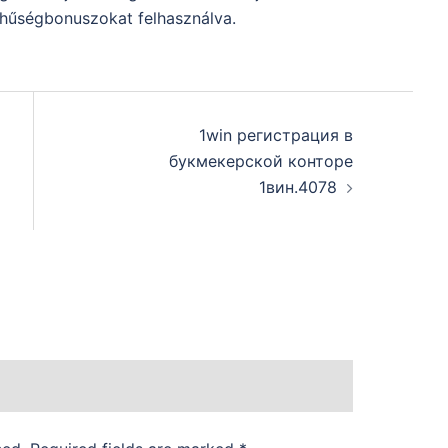
a hűségbonuszokat felhasználva.
1win регистрация в
букмекерской конторе
1вин.4078