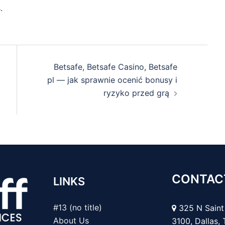
.
Betsafe, Betsafe Casino, Betsafe
pl — jak sprawnie ocenić bonusy i
ryzyko przed grą
CONTAC
LINKS
#13 (no title)
325 N Saint 
About Us
3100, Dallas,