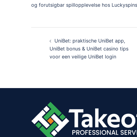
og forutsigbar spillopplevelse hos Luckyspins
Post
UniBet: praktische UniBet app,
navigation
UniBet bonus & UniBet casino tips
voor een veilige UniBet login