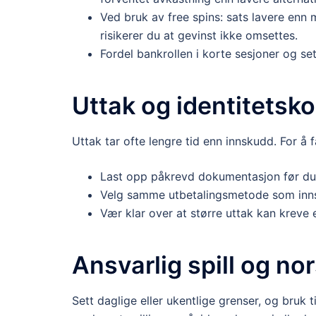
Ved bruk av free spins: sats lavere enn m
risikerer du at gevinst ikke omsettes.
Fordel bankrollen i korte sesjoner og se
Uttak og identitetsko
Uttak tar ofte lengre tid enn innskudd. For å 
Last opp påkrevd dokumentasjon før du 
Velg samme utbetalingsmetode som inns
Vær klar over at større uttak kan kreve e
Ansvarlig spill og n
Sett daglige eller ukentlige grenser, og bruk 