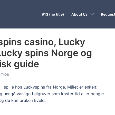
#13 (no title)
About Us
Request
spins casino, Lucky
 Lucky spins Norge og
isk guide
CTION
l spille hos Luckyspins fra Norge. Målet er enkelt:
g unngå vanlige fallgruver som koster tid eller penger.
eg du kan bruke i kveld.