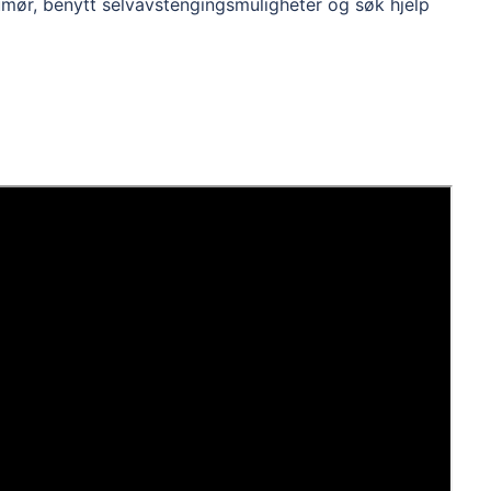
umør, benytt selvavstengingsmuligheter og søk hjelp