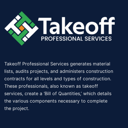
Takeoff Professional Services generates material
lists, audits projects, and administers construction
contracts for all levels and types of construction.
These professionals, also known as takeoff
services, create a ‘Bill of Quantities,’ which details
the various components necessary to complete
the project.