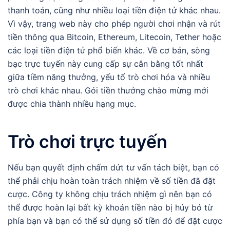
thanh toán, cũng như nhiều loại tiền điện tử khác nhau.
Vì vậy, trang web này cho phép người chơi nhận và rút
tiền thông qua Bitcoin, Ethereum, Litecoin, Tether hoặc
các loại tiền điện tử phổ biến khác.
Về cơ bản, sòng
bạc trực tuyến này cung cấp sự cân bằng tốt nhất
giữa tiềm năng thưởng, yếu tố trò chơi hóa và nhiều
trò chơi khác nhau. Gói tiền thưởng chào mừng mới
được chia thành nhiều hạng mục.
Trò chơi trực tuyến
Nếu bạn quyết định chấm dứt tư vấn tách biệt, bạn có
thể phải chịu hoàn toàn trách nhiệm về số tiền đã đặt
cược. Công ty không chịu trách nhiệm gì nên bạn có
thể được hoàn lại bất kỳ khoản tiền nào bị hủy bỏ từ
phía bạn và bạn có thể sử dụng số tiền đó để đặt cược