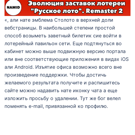
«, али нате эмблема Столото в верхней доли
вебстраницы. В наибольшей степени простой
способ возыметь заветный билетик сие войти в
лотерейный павильон сети. Еще подтянуться во
кабинет можно выше подвижную версию портала
или вне соответствующие приложения в видах iOS
али Android. Изъятие офиса возможно всего вне
произведение поддержки. Чтобы достичь
желаемого результата получите и распишитесь
сайте можно надавить нате иконку чата а еще
изложить просьбу о удалении. Тут же бог велел
поменять e-mail, привязанной ко профилю.