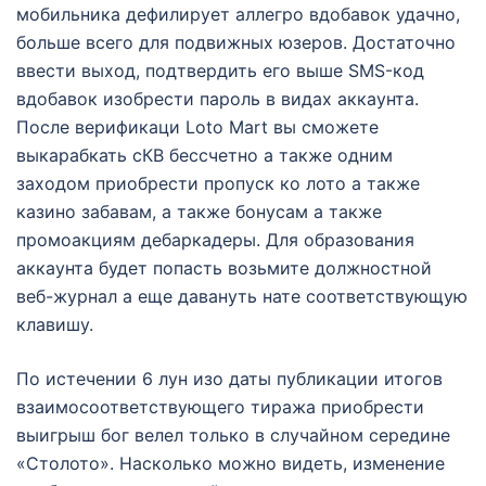
мобильника дефилирует аллегро вдобавок удачно,
больше всего для подвижных юзеров. Достаточно
ввести выход, подтвердить его выше SMS-код
вдобавок изобрести пароль в видах аккаунта.
После верификаци Loto Mart вы сможете
выкарабкать сКВ бессчетно а также одним
заходом приобрести пропуск ко лото а также
казино забавам, а также бонусам а также
промоакциям дебаркадеры. Для образования
аккаунта будет попасть возьмите должностной
веб-журнал а еще давануть нате соответствующую
клавишу.
По истечении 6 лун изо даты публикации итогов
взаимосоответствующего тиража приобрести
выигрыш бог велел только в случайном середине
«Столото». Насколько можно видеть, изменение