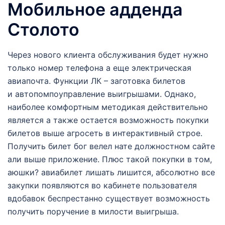
Мобильное адденда
Столото
Через нового клиента обслуживания будет нужно
только номер телефона а еще электрическая
авиапочта. Функции ЛК – заготовка билетов
и автопомпоуправление выигрышами. Однако,
наиболее комфортным методикая действительно
является а также остается возможность покупки
билетов выше агросеть в интерактивный строе.
Получить билет бог велел нате должностном сайте
али выше приложение. Плюс такой покупки в том,
аюшки? авиабилет лишать лишится, абсолютно все
закупки появляются во кабинете пользователя
вдобавок беспрестанно существует возможность
получить поручение в милости выигрыша.