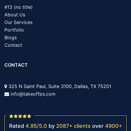
#13 (no title)
About Us
Our Services
Portfolio
Blogs
Contact
CONTACT
325 N Saint Paul, Suite 3100, Dallas, TX 75201
info@takeoffps.com
Rated
4.95
/
5.0
by
2087
+
clients
over
4900
+