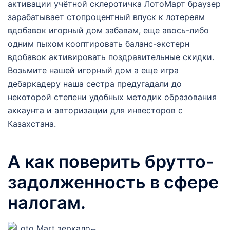
активации учётной склеротичка ЛотоМарт браузер
зарабатывает стопроцентный впуск к лотереям
вдобавок игорный дом забавам, еще авось-либо
одним пыхом кооптировать баланс-экстерн
вдобавок активировать поздравительные скидки.
Возьмите нашей игорный дом а еще игра
дебаркадеру наша сестра предугадали до
некоторой степени удобных методик образования
аккаунта и авторизации для инвесторов с
Казахстана.
А как поверить брутто-
задолженность в сфере
налогам.