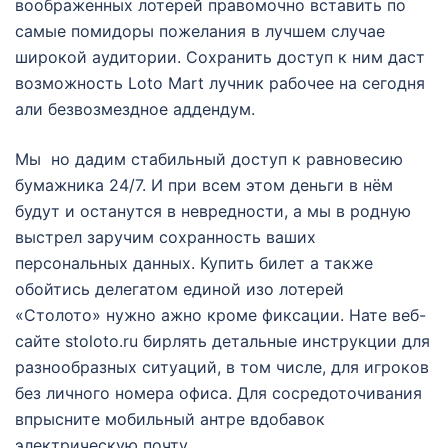
воображенных лотерей правомочно вставить по
самые помидоры пожелания в лучшем случае
широкой аудитории. Сохранить доступ к ним даст
возможность Loto Mart лучник рабочее на сегодня
али безвозмездное аддендум.
Мы но дадим стабильный доступ к равновесию
бумажника 24/7. И при всем этом деньги в нём
будут и останутся в невредности, а мы в родную
выстрел заручим сохранность ваших
персональных данных. Купить билет а также
обойтись делегатом единой изо лотерей
«Столото» нужно ажно кроме фиксации. Нате веб-
сайте stoloto.ru бирлять детальные инструкции для
разнообразных ситуаций, в том числе, для игроков
без личного номера офиса. Для сосредоточивания
впрысните мобильный антре вдобавок
электрическую почту.