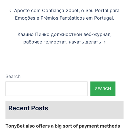
Post
Aposte com Confiança 20bet, o Seu Portal para
navigation
Emoções e Prémios Fantásticos em Portugal.
Казино Пинко должностной веб-журнал,
рабочее гелиостат, начать делать
Search
SEARCH
Recent Posts
TonyBet also offers a big sort of payment methods