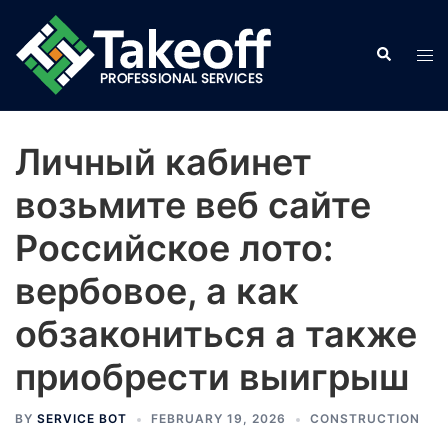
Skip
to
Search
Tog
content
men
Личный кабинет
возьмите веб сайте
Российское лото:
вербовое, а как
обзакониться а также
приобрести выигрыш
BY
SERVICE BOT
FEBRUARY 19, 2026
CONSTRUCTION