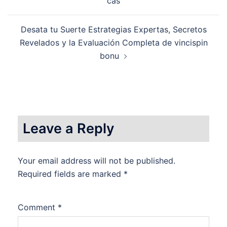
cas
Desata tu Suerte Estrategias Expertas, Secretos
Revelados y la Evaluación Completa de vincispin
bonu
Leave a Reply
Your email address will not be published.
Required fields are marked
*
Comment
*