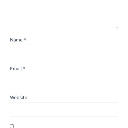
Name
*
Email
*
Website