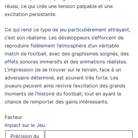
réussi, ce qui crée une tension palpable et une
excitation persistante.
Ce qui rend ce type de jeu particulièrement attrayant,
c’est son réalisme. Les développeurs s’efforcent de
reproduire fidèlement l’atmosphère d’un véritable
match de football, avec des graphismes soignés, des
effets sonores immersifs et des animations réalistes.
L’impression de se trouver sur le terrain, face à un
adversaire déterminé, est souvent très forte. Les
joueurs peuvent ainsi revivre l’excitation des grands
moments de l’histoire du football, tout en ayant la
chance de remporter des gains intéressants.
Facteur
Impact sur le Jeu
Précision du