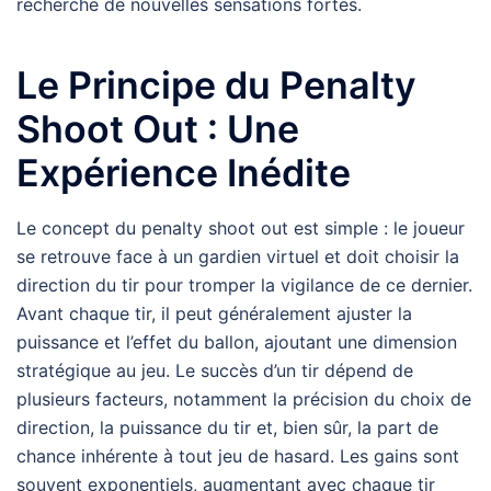
recherche de nouvelles sensations fortes.
Le Principe du Penalty
Shoot Out : Une
Expérience Inédite
Le concept du penalty shoot out est simple : le joueur
se retrouve face à un gardien virtuel et doit choisir la
direction du tir pour tromper la vigilance de ce dernier.
Avant chaque tir, il peut généralement ajuster la
puissance et l’effet du ballon, ajoutant une dimension
stratégique au jeu. Le succès d’un tir dépend de
plusieurs facteurs, notamment la précision du choix de
direction, la puissance du tir et, bien sûr, la part de
chance inhérente à tout jeu de hasard. Les gains sont
souvent exponentiels, augmentant avec chaque tir