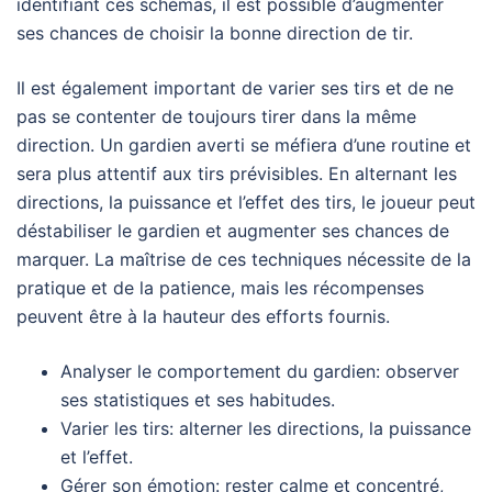
identifiant ces schémas, il est possible d’augmenter
ses chances de choisir la bonne direction de tir.
Il est également important de varier ses tirs et de ne
pas se contenter de toujours tirer dans la même
direction. Un gardien averti se méfiera d’une routine et
sera plus attentif aux tirs prévisibles. En alternant les
directions, la puissance et l’effet des tirs, le joueur peut
déstabiliser le gardien et augmenter ses chances de
marquer. La maîtrise de ces techniques nécessite de la
pratique et de la patience, mais les récompenses
peuvent être à la hauteur des efforts fournis.
Analyser le comportement du gardien: observer
ses statistiques et ses habitudes.
Varier les tirs: alterner les directions, la puissance
et l’effet.
Gérer son émotion: rester calme et concentré,