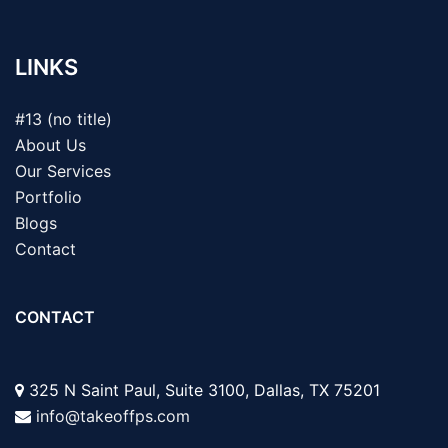
LINKS
#13 (no title)
About Us
Our Services
Portfolio
Blogs
Contact
CONTACT
325 N Saint Paul, Suite 3100, Dallas, TX 75201
info@takeoffps.com