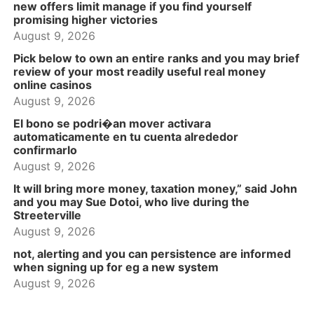
new offers limit manage if you find yourself
promising higher victories
August 9, 2026
Pick below to own an entire ranks and you may brief
review of your most readily useful real money
online casinos
August 9, 2026
El bono se podri�an mover activara
automaticamente en tu cuenta alrededor
confirmarlo
August 9, 2026
It will bring more money, taxation money,” said John
and you may Sue Dotoi, who live during the
Streeterville
August 9, 2026
not, alerting and you can persistence are informed
when signing up for eg a new system
August 9, 2026