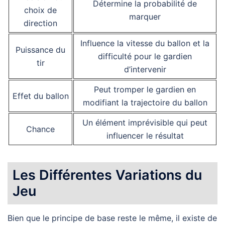
Détermine la probabilité de
choix de
marquer
direction
Influence la vitesse du ballon et la
Puissance du
difficulté pour le gardien
tir
d’intervenir
Peut tromper le gardien en
Effet du ballon
modifiant la trajectoire du ballon
Un élément imprévisible qui peut
Chance
influencer le résultat
Les Différentes Variations du
Jeu
Bien que le principe de base reste le même, il existe de