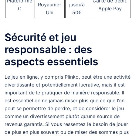
Plateforme
Carte de débit,
Royaume-
jusqu’à
C
Apple Pay
Uni
50€
Sécurité et jeu
responsable : des
aspects essentiels
Le jeu en ligne, y compris Plinko, peut être une activité
divertissante et potentiellement lucrative, mais il est
important de le pratiquer de manière responsable. Il
est essentiel de ne jamais miser plus que ce que l’on
peut se permettre de perdre, et de considérer le jeu
comme un divertissement plutôt qu’une source de
revenus garantis. Si vous ressentez le besoin de jouer
de plus en plus souvent ou de miser des sommes plus