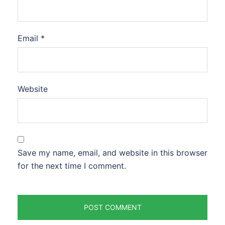
Email
*
Website
Save my name, email, and website in this browser
for the next time I comment.