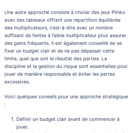
Une autre approche consiste à choisir des jeux Plinko
avec des tableaux offrant une répartition équilibrée
des multiplicateurs, c’est-à-dire avec un nombre
suffisant de fentes à faible multiplicateur pour assurer
des gains fréquents. Il est également conseillé de se
fixer un budget clair et de ne pas dépasser cette
limite, quel que soit le résultat des parties. La
discipline et la gestion du risque sont essentielles pour
jouer de manière responsable et éviter les pertes
excessives.
Voici quelques conseils pour une approche stratégique
:
Définir un budget clair avant de commencer à
jouer.