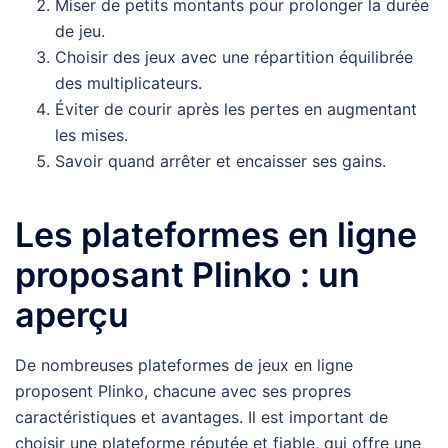
Miser de petits montants pour prolonger la durée
de jeu.
Choisir des jeux avec une répartition équilibrée
des multiplicateurs.
Éviter de courir après les pertes en augmentant
les mises.
Savoir quand arrêter et encaisser ses gains.
Les plateformes en ligne
proposant Plinko : un
aperçu
De nombreuses plateformes de jeux en ligne
proposent Plinko, chacune avec ses propres
caractéristiques et avantages. Il est important de
choisir une plateforme réputée et fiable, qui offre une