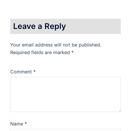
Leave a Reply
Your email address will not be published.
Required fields are marked
*
Comment
*
Name
*