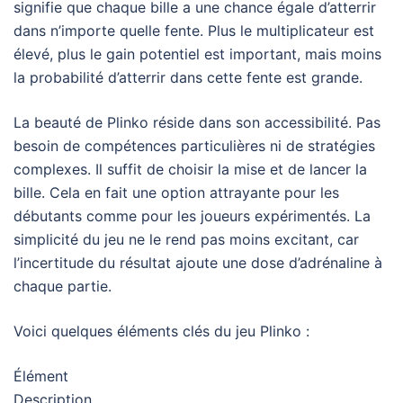
signifie que chaque bille a une chance égale d’atterrir
dans n’importe quelle fente. Plus le multiplicateur est
élevé, plus le gain potentiel est important, mais moins
la probabilité d’atterrir dans cette fente est grande.
La beauté de Plinko réside dans son accessibilité. Pas
besoin de compétences particulières ni de stratégies
complexes. Il suffit de choisir la mise et de lancer la
bille. Cela en fait une option attrayante pour les
débutants comme pour les joueurs expérimentés. La
simplicité du jeu ne le rend pas moins excitant, car
l’incertitude du résultat ajoute une dose d’adrénaline à
chaque partie.
Voici quelques éléments clés du jeu Plinko :
Élément
Description