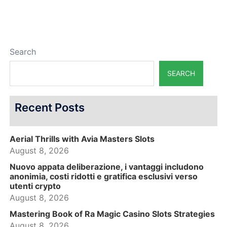
Search
SEARCH
Recent Posts
Aerial Thrills with Avia Masters Slots
August 8, 2026
Nuovo appata deliberazione, i vantaggi includono
anonimia, costi ridotti e gratifica esclusivi verso
utenti crypto
August 8, 2026
Mastering Book of Ra Magic Casino Slots Strategies
August 8, 2026