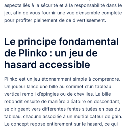
aspects liés à la sécurité et à la responsabilité dans le
jeu, afin de vous fournir une vue d’ensemble complète
pour profiter pleinement de ce divertissement.
Le principe fondamental
de Plinko : un jeu de
hasard accessible
Plinko est un jeu étonnamment simple à comprendre.
Un joueur lance une bille au sommet d’un tableau
vertical rempli d’épingles ou de chevilles. La bille
rebondit ensuite de manière aléatoire en descendant,
se dirigeant vers différentes fentes situées en bas du
tableau, chacune associée à un multiplicateur de gain.
Le concept repose entièrement sur le hasard, ce qui