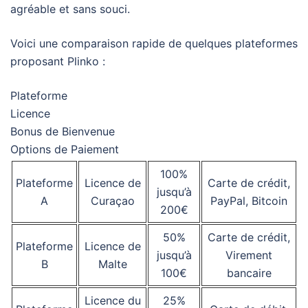
agréable et sans souci.
Voici une comparaison rapide de quelques plateformes
proposant Plinko :
Plateforme
Licence
Bonus de Bienvenue
Options de Paiement
100%
Plateforme
Licence de
Carte de crédit,
jusqu’à
A
Curaçao
PayPal, Bitcoin
200€
50%
Carte de crédit,
Plateforme
Licence de
jusqu’à
Virement
B
Malte
100€
bancaire
Licence du
25%