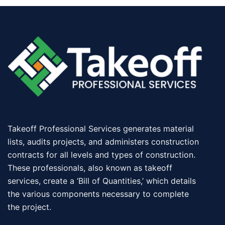
Takeoff Professional Services generates material
lists, audits projects, and administers construction
contracts for all levels and types of construction.
These professionals, also known as takeoff
services, create a ‘Bill of Quantities,’ which details
the various components necessary to complete
the project.