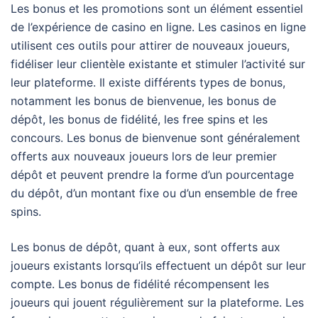
Les bonus et les promotions sont un élément essentiel
de l’expérience de casino en ligne. Les casinos en ligne
utilisent ces outils pour attirer de nouveaux joueurs,
fidéliser leur clientèle existante et stimuler l’activité sur
leur plateforme. Il existe différents types de bonus,
notamment les bonus de bienvenue, les bonus de
dépôt, les bonus de fidélité, les free spins et les
concours. Les bonus de bienvenue sont généralement
offerts aux nouveaux joueurs lors de leur premier
dépôt et peuvent prendre la forme d’un pourcentage
du dépôt, d’un montant fixe ou d’un ensemble de free
spins.
Les bonus de dépôt, quant à eux, sont offerts aux
joueurs existants lorsqu’ils effectuent un dépôt sur leur
compte. Les bonus de fidélité récompensent les
joueurs qui jouent régulièrement sur la plateforme. Les