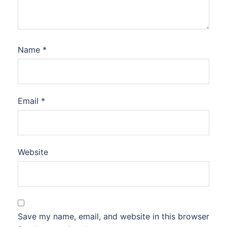
Name
*
Email
*
Website
Save my name, email, and website in this browser