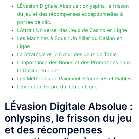
LÉvasion Digitale Absolue : onlyspins, le frisson
du jeu et des récompenses exceptionnelles à
portée de clic.
L’Attrait Universel des Jeux de Casino en Ligne
Les Machines à Sous : Un Pilier du Casino en
Ligne
La Stratégie et le Cœur des Jeux de Table
L’Importance des Bonus et des Promotions dans
le Casino en Ligne
Les Méthodes de Paiement Sécurisées et Fiables
L’Évolution Future du Jeu en Ligne
LÉvasion Digitale Absolue :
onlyspins, le frisson du jeu
et des récompenses