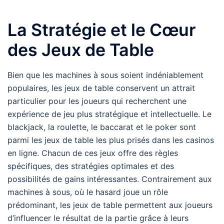
La Stratégie et le Cœur
des Jeux de Table
Bien que les machines à sous soient indéniablement
populaires, les jeux de table conservent un attrait
particulier pour les joueurs qui recherchent une
expérience de jeu plus stratégique et intellectuelle. Le
blackjack, la roulette, le baccarat et le poker sont
parmi les jeux de table les plus prisés dans les casinos
en ligne. Chacun de ces jeux offre des règles
spécifiques, des stratégies optimales et des
possibilités de gains intéressantes. Contrairement aux
machines à sous, où le hasard joue un rôle
prédominant, les jeux de table permettent aux joueurs
d’influencer le résultat de la partie grâce à leurs