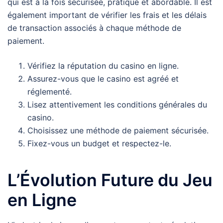
qui est à la fois sécurisée, pratique et abordable. Il est
également important de vérifier les frais et les délais
de transaction associés à chaque méthode de
paiement.
Vérifiez la réputation du casino en ligne.
Assurez-vous que le casino est agréé et
réglementé.
Lisez attentivement les conditions générales du
casino.
Choisissez une méthode de paiement sécurisée.
Fixez-vous un budget et respectez-le.
L’Évolution Future du Jeu
en Ligne