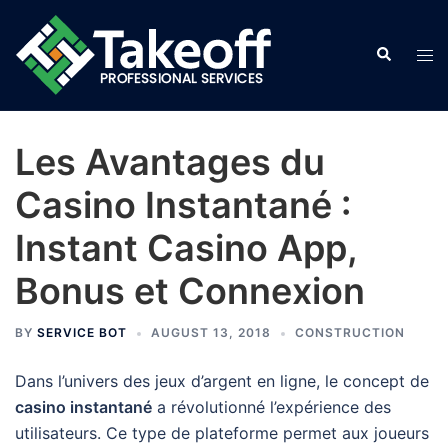
Skip
to
Search
Tog
content
men
Les Avantages du
Casino Instantané :
Instant Casino App,
Bonus et Connexion
BY
SERVICE BOT
AUGUST 13, 2018
CONSTRUCTION
Dans l’univers des jeux d’argent en ligne, le concept de
casino instantané
a révolutionné l’expérience des
utilisateurs. Ce type de plateforme permet aux joueurs