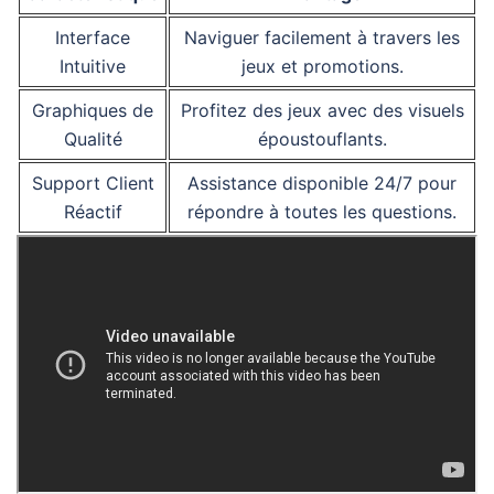
Interface
Naviguer facilement à travers les
Intuitive
jeux et promotions.
Graphiques de
Profitez des jeux avec des visuels
Qualité
époustouflants.
Support Client
Assistance disponible 24/7 pour
Réactif
répondre à toutes les questions.