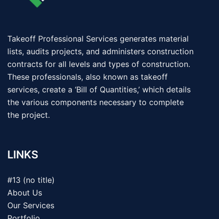
Takeoff Professional Services generates material
lists, audits projects, and administers construction
contracts for all levels and types of construction.
These professionals, also known as takeoff
services, create a ‘Bill of Quantities,’ which details
the various components necessary to complete
the project.
LINKS
#13 (no title)
About Us
Our Services
Portfolio