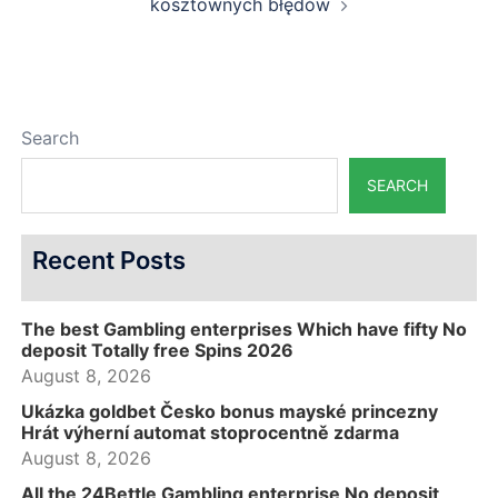
kosztownych błędów
Search
SEARCH
Recent Posts
The best Gambling enterprises Which have fifty No
deposit Totally free Spins 2026
August 8, 2026
Ukázka goldbet Česko bonus mayské princezny
Hrát výherní automat stoprocentně zdarma
August 8, 2026
All the 24Bettle Gambling enterprise No deposit