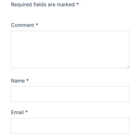
Required fields are marked
*
Comment
*
Name
*
Email
*