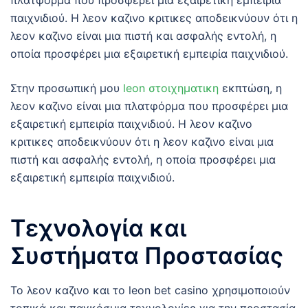
πλατφόρμα που προσφέρει μια εξαιρετική εμπειρία
παιχνιδιού. Η λεον καζινο κριτικες αποδεικνύουν ότι η
λεον καζινο είναι μια πιστή και ασφαλής εντολή, η
οποία προσφέρει μια εξαιρετική εμπειρία παιχνιδιού.
Στην προσωπική μου
leon στοιχηματικη
εκπτώση, η
λεον καζινο είναι μια πλατφόρμα που προσφέρει μια
εξαιρετική εμπειρία παιχνιδιού. Η λεον καζινο
κριτικες αποδεικνύουν ότι η λεον καζινο είναι μια
πιστή και ασφαλής εντολή, η οποία προσφέρει μια
εξαιρετική εμπειρία παιχνιδιού.
Τεχνολογία και
Συστήματα Προστασίας
Το λεον καζινο και το leon bet casino χρησιμοποιούν