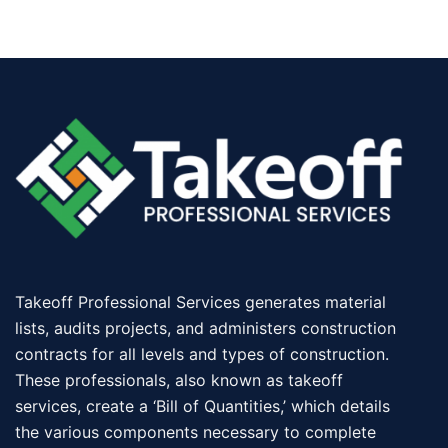
Takeoff Professional Services generates material
lists, audits projects, and administers construction
contracts for all levels and types of construction.
These professionals, also known as takeoff
services, create a ‘Bill of Quantities,’ which details
the various components necessary to complete