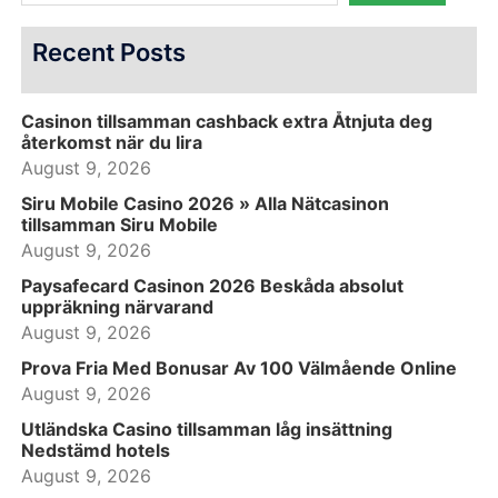
Recent Posts
Casinon tillsamman cashback extra Åtnjuta deg
återkomst när du lira
August 9, 2026
Siru Mobile Casino 2026 » Alla Nätcasinon
tillsamman Siru Mobile
August 9, 2026
Paysafecard Casinon 2026 Beskåda absolut
uppräkning närvarand
August 9, 2026
Prova Fria Med Bonusar Av 100 Välmående Online
August 9, 2026
Utländska Casino tillsamman låg insättning
Nedstämd hotels
August 9, 2026