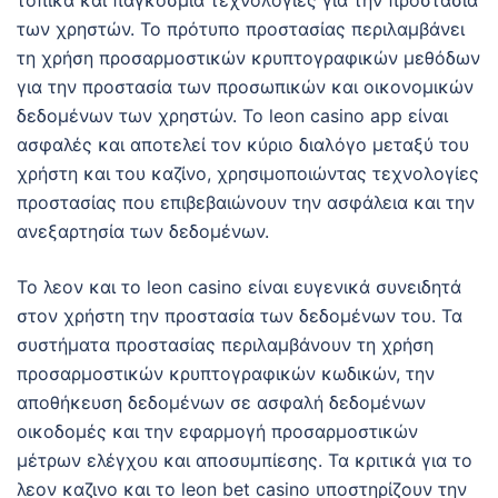
τοπικά και παγκόσμια τεχνολογίες για την προστασία
των χρηστών. Το πρότυπο προστασίας περιλαμβάνει
τη χρήση προσαρμοστικών κρυπτογραφικών μεθόδων
για την προστασία των προσωπικών και οικονομικών
δεδομένων των χρηστών. Το leon casino app είναι
ασφαλές και αποτελεί τον κύριο διαλόγο μεταξύ του
χρήστη και του καζίνο, χρησιμοποιώντας τεχνολογίες
προστασίας που επιβεβαιώνουν την ασφάλεια και την
ανεξαρτησία των δεδομένων.
Το λεον και το leon casino είναι ευγενικά συνειδητά
στον χρήστη την προστασία των δεδομένων του. Τα
συστήματα προστασίας περιλαμβάνουν τη χρήση
προσαρμοστικών κρυπτογραφικών κωδικών, την
αποθήκευση δεδομένων σε ασφαλή δεδομένων
οικοδομές και την εφαρμογή προσαρμοστικών
μέτρων ελέγχου και αποσυμπίεσης. Τα κριτικά για το
λεον καζινο και το leon bet casino υποστηρίζουν την