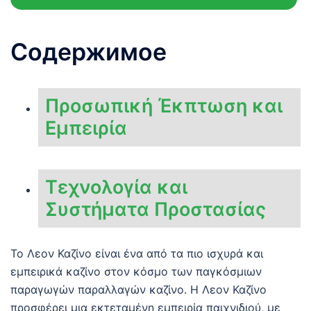
Содержимое
Προσωπική Έκπτωση και
Εμπειρία
Τεχνολογία και
Συστήματα Προστασίας
Το Λεον Καζίνο είναι ένα από τα πιο ισχυρά και
εμπειρικά καζίνο στον κόσμο των παγκόσμιων
παραγωγών παραλλαγών καζίνο. Η Λεον Καζίνο
προσφέρει μια εκτεταμένη εμπειρία παιχνιδιού, με