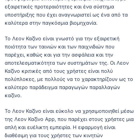
εξαιρετικές προτεραιότητες και ένα σύστημα
υποστήριξης που έχει αναγνωριστεί ως ένα από τα
καλύτερα στην παγκόσμια βιομηχανία.
Το Λεον Καζίνο είναι γνωστό για την εξαιρετική
ποιότητα των ταινιών και των παιχνιδιών που
παρέχει, καθώς και για την ασφάλεια και την
αποτελεσματικότητα των συστημάτων της. Οι Λεον
Καζίνο κριτικές από τους χρήστες είναι πολύ
πολύπλοκες, με πολλούς να το χαρακτηρίζουν ως το
καλύτερο παράδειγμα παραγωγών παραλλαγών
καζίνο.
Το Λεον Καζίνο είναι εύκολο να χρησιμοποιηθεί μέσω
της Λεον Καζίνο App, που παρέχει στους χρήστες μια
απλή και ευέλικτη εμπειρία. Η εφαρμογή είναι
διαθέσιμη για τους χρήστες των κινητών