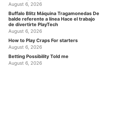
August 6, 2026
Buffalo Blitz Máquina Tragamonedas De
balde referente a línea Hace el trabajo
de divertirte PlayTech
August 6, 2026
How to Play Craps For starters
August 6, 2026
Betting Possibility Told me
August 6, 2026