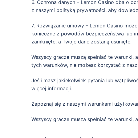
6. Ochrona danych – Lemon Casino dba o och
z naszymi polityką prywatności, aby dowiedz
7. Rozwiązanie umowy – Lemon Casino może r
konieczne z powodów bezpieczeństwa lub in
zamknięte, a Twoje dane zostaną usunięte.
Wszyscy gracze muszą spełniać te warunki, ab
tych warunków, nie możesz korzystać z nasz
Jeśli masz jakiekolwiek pytania lub wątpliwo
więcej informacji.
Zapoznaj się z naszymi warunkami użytkowan
Wszyscy gracze muszą spełniać te warunki, 