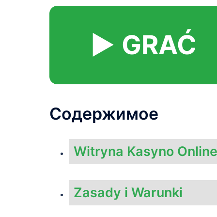
▶️ GRAĆ
Содержимое
Witryna Kasyno Online –
Zasady i Warunki