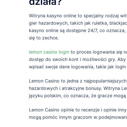
działa?
Witryna kasyno online to specjalny rodzaj w
gier hazardowych, takich jak ruletka, blackja
kasyno online są dostępne 24/7, co oznacza
się to zechce.
lemon casino login
to proces logowania się n
dostęp do swoich kont i możliwości gry. Aby
wpisać swoje dane logowania, takie jak login i
Lemon Casino to jedna z najpopularniejszych w
hazardowych i atrakcyjne bonusy. Witryna L
języku polskim, co oznacza, że gracze mogą 
Lemon Casino opinie to recenzje i opinie inny
mogą pomóc innym graczom w podejmowaniu d