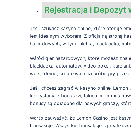
Rejestracja i Depozyt
Jeśli szukasz kasyna online, które oferuje
jest idealnym wyborem. Z oficjalną stroną ka
hazardowych, w tym ruletka, blackjacka, auto
Wśród gier hazardowych, które możesz znaleźć
blackjacka, automatów, video poker, karciank
wersji demo, co pozwala na próbę gry przed
Jeśli chcesz zagrać w kasyno online, Lemon 
korzystania z bonusów, takich jak bonus powi
bonusy są dostępne dla nowych graczy, którz
Warto zauważyć, że Lemon Casino jest kasyne
transakcje. Wszystkie transakcje są realizo