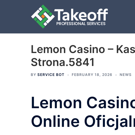
Lemon Casino – Kas
Skip
to
Strona.5841
content
BY
SERVICE BOT
FEBRUARY 18, 2026
NEWS
Lemon Casino
Online Oficja