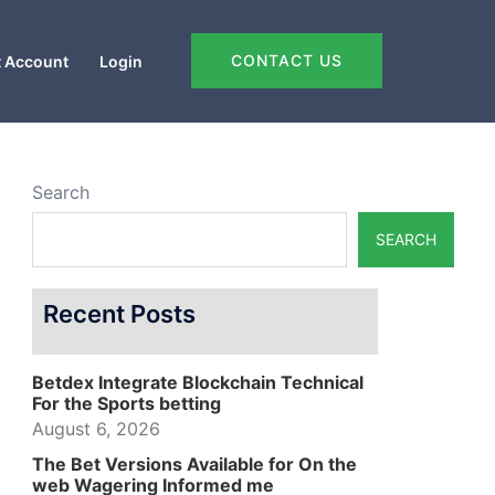
CONTACT US
 Account
Login
Search
SEARCH
Recent Posts
Betdex Integrate Blockchain Technical
For the Sports betting
August 6, 2026
The Bet Versions Available for On the
web Wagering Informed me