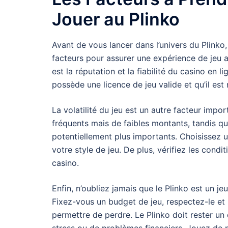
Jouer au Plinko
Avant de vous lancer dans l’univers du Plinko,
facteurs pour assurer une expérience de jeu a
est la réputation et la fiabilité du casino en 
possède une licence de jeu valide et qu’il est
La volatilité du jeu est un autre facteur impor
fréquents mais de faibles montants, tandis qu
potentiellement plus importants. Choisissez u
votre style de jeu. De plus, vérifiez les condi
casino.
Enfin, n’oubliez jamais que le Plinko est un je
Fixez-vous un budget de jeu, respectez-le e
permettre de perdre. Le Plinko doit rester un