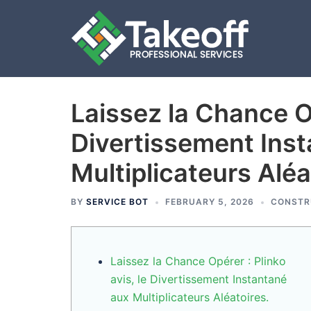
Laissez la Chance Op
Skip
to
Divertissement Ins
content
Multiplicateurs Aléa
BY
SERVICE BOT
FEBRUARY 5, 2026
CONSTR
Laissez la Chance Opérer : Plinko
avis, le Divertissement Instantané
aux Multiplicateurs Aléatoires.