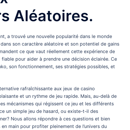
s Aléatoires.
ant, a trouvé une nouvelle popularité dans le monde
e dans son caractère aléatoire et son potentiel de gains
emandent ce que vaut réellement cette expérience de
s
fiable pour aider à prendre une décision éclairée. Ce
ko, son fonctionnement, ses stratégies possibles, et
ernative rafraîchissante aux jeux de casino
 plaisante et un rythme de jeu rapide. Mais, au-delà de
 les mécanismes qui régissent ce jeu et les différents
ce un simple jeu de hasard, ou existe-t-il des
ner? Nous allons répondre à ces questions et bien
 en main pour profiter pleinement de l’univers du