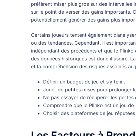
préfèrent miser plus gros sur des intervalles i
sur le point de verser des gains importants. 
potentiellement générer des gains plus impor
Certains joueurs tentent également d’analyser
ou des tendances. Cependant, il est important
indépendant des précédents et que le Plinko e
des données historiques est donc illusoire. La
et la compréhension des risques associés au j
Définir un budget de jeu et s’y tenir.
Jouer de petites mises pour prolonger l
Ne pas essayer de récupérer les pertes 
Comprendre que le Plinko est un jeu de has
Choisir des plateformes de jeu réputées 
Les Facteurs à Pren