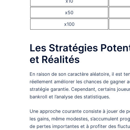
x10
x50
x100
Les Stratégies Potent
et Réalités
En raison de son caractère aléatoire, il est 
réellement améliorer les chances de gagner au
stratégie garantie. Cependant, certains joue
bankroll et l’analyse des statistiques.
Une approche courante consiste à jouer de pe
les gains, même modestes, s’accumulent progre
de pertes importantes et à profiter des fluctu