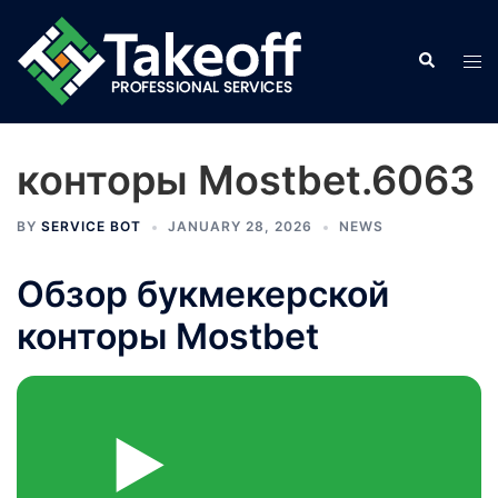
Skip
to
Search
Tog
content
men
конторы Mostbet.6063
BY
SERVICE BOT
JANUARY 28, 2026
NEWS
Обзор букмекерской
конторы Mostbet
▶️