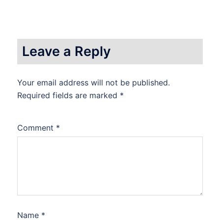
Leave a Reply
Your email address will not be published.
Required fields are marked
*
Comment
*
Name
*