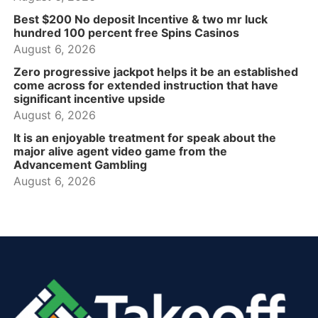
Best $200 No deposit Incentive & two mr luck
hundred 100 percent free Spins Casinos
August 6, 2026
Zero progressive jackpot helps it be an established
come across for extended instruction that have
significant incentive upside
August 6, 2026
It is an enjoyable treatment for speak about the
major alive agent video game from the
Advancement Gambling
August 6, 2026