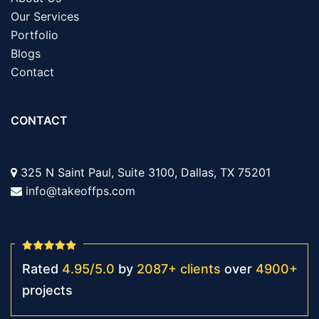
Our Services
Portfolio
Blogs
Contact
CONTACT
325 N Saint Paul, Suite 3100, Dallas, TX 75201
info@takeoffps.com
Rated
4.95
/
5.0
by
2087
+
clients
over
4900
+
projects