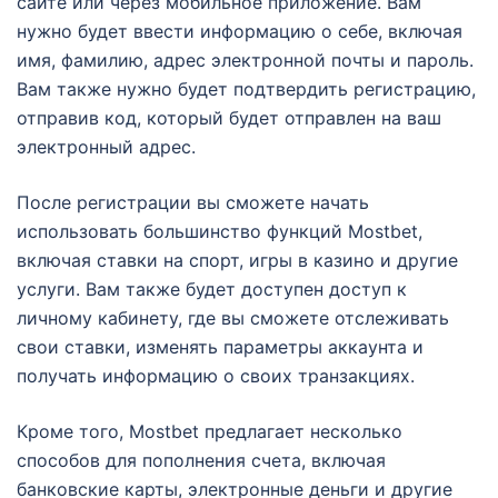
сайте или через мобильное приложение. Вам
нужно будет ввести информацию о себе, включая
имя, фамилию, адрес электронной почты и пароль.
Вам также нужно будет подтвердить регистрацию,
отправив код, который будет отправлен на ваш
электронный адрес.
После регистрации вы сможете начать
использовать большинство функций Mostbet,
включая ставки на спорт, игры в казино и другие
услуги. Вам также будет доступен доступ к
личному кабинету, где вы сможете отслеживать
свои ставки, изменять параметры аккаунта и
получать информацию о своих транзакциях.
Кроме того, Mostbet предлагает несколько
способов для пополнения счета, включая
банковские карты, электронные деньги и другие