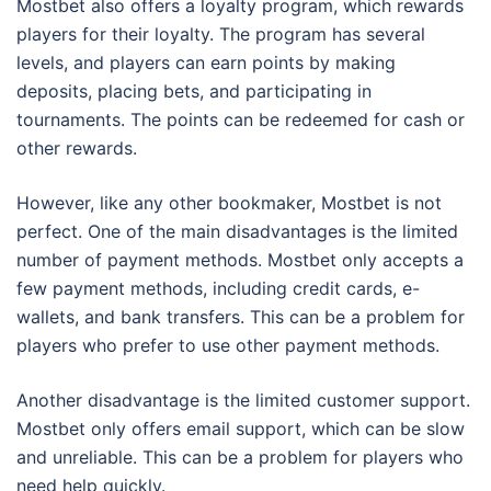
Mostbet also offers a loyalty program, which rewards
players for their loyalty. The program has several
levels, and players can earn points by making
deposits, placing bets, and participating in
tournaments. The points can be redeemed for cash or
other rewards.
However, like any other bookmaker, Mostbet is not
perfect. One of the main disadvantages is the limited
number of payment methods. Mostbet only accepts a
few payment methods, including credit cards, e-
wallets, and bank transfers. This can be a problem for
players who prefer to use other payment methods.
Another disadvantage is the limited customer support.
Mostbet only offers email support, which can be slow
and unreliable. This can be a problem for players who
need help quickly.