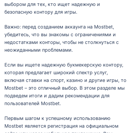
выбором для тех, кто ищет надежную и
безопасную контору для игры.
Важно: перед созданием аккаунта на Mostbet,
убедитесь, что вы знакомы с ограничениями и
недостатками конторы, чтобы не столкнуться с
неожиданными проблемами.
Если вы ищете надежную букмекерскую контору,
которая предлагает широкий спектр услуг,
включая ставки на спорт, казино и другие игры, то
Mostbet – это отличный выбор. В этом разделе мы
подведем итоги и дадим рекомендации для
пользователей Mostbet.
Первым шагом к успешному использованию
Mostbet является регистрация на официальном