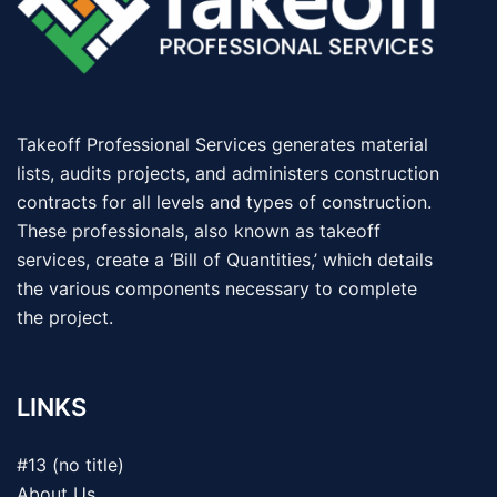
Takeoff Professional Services generates material
lists, audits projects, and administers construction
contracts for all levels and types of construction.
These professionals, also known as takeoff
services, create a ‘Bill of Quantities,’ which details
the various components necessary to complete
the project.
LINKS
#13 (no title)
About Us