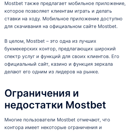
Mostbet также предлагает мобильное приложение,
которое позволяет клиентам играть и делать
ставки на ходу. Мобильное приложение доступно
для скачивания на официальном сайте Mostbet.
В целом, Mostbet – это одна из лучших
букмекерских контор, предлагающих широкий
спектр услуг и функций для своих клиентов. Его
официальный сайт, казино и функция зеркала
делают его одним из лидеров на рынке.
Ограничения и
недостатки Mostbet
Многие пользователи Mostbet отмечают, что
контора имеет некоторые ограничения и