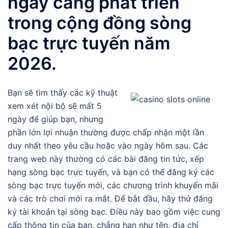
ngày càng phát triển
trong cộng đồng sòng
bạc trực tuyến năm
2026.
Bạn sẽ tìm thấy các kỹ thuật
xem xét nội bộ sẽ mất 5
ngày để giúp bạn, nhưng
phần lớn lợi nhuận thường được chấp nhận một lần
duy nhất theo yêu cầu hoặc vào ngày hôm sau. Các
trang web này thường có các bài đăng tin tức, xếp
hạng sòng bạc trực tuyến, và bạn có thể đăng ký các
sòng bạc trực tuyến mới, các chương trình khuyến mãi
và các trò chơi mới ra mắt. Để bắt đầu, hãy thử đăng
ký tài khoản tại sòng bạc. Điều này bao gồm việc cung
cấp thông tin của bạn, chẳng hạn như tên, địa chỉ