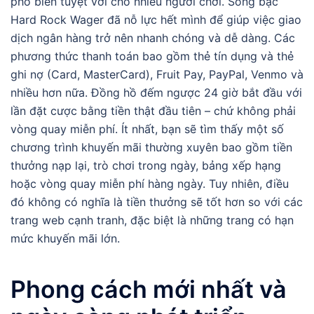
phổ biến tuyệt vời cho nhiều người chơi. Sòng bạc
Hard Rock Wager đã nỗ lực hết mình để giúp việc giao
dịch ngân hàng trở nên nhanh chóng và dễ dàng. Các
phương thức thanh toán bao gồm thẻ tín dụng và thẻ
ghi nợ (Card, MasterCard), Fruit Pay, PayPal, Venmo và
nhiều hơn nữa. Đồng hồ đếm ngược 24 giờ bắt đầu với
lần đặt cược bằng tiền thật đầu tiên – chứ không phải
vòng quay miễn phí. Ít nhất, bạn sẽ tìm thấy một số
chương trình khuyến mãi thường xuyên bao gồm tiền
thưởng nạp lại, trò chơi trong ngày, bảng xếp hạng
hoặc vòng quay miễn phí hàng ngày. Tuy nhiên, điều
đó không có nghĩa là tiền thưởng sẽ tốt hơn so với các
trang web cạnh tranh, đặc biệt là những trang có hạn
mức khuyến mãi lớn.
Phong cách mới nhất và