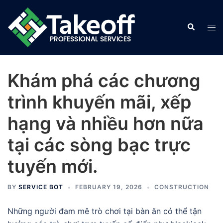
Skip
to
Search
Tog
content
men
Khám phá các chương
trình khuyến mãi, xếp
hạng và nhiều hơn nữa
tại các sòng bạc trực
tuyến mới.
BY
SERVICE BOT
FEBRUARY 19, 2026
CONSTRUCTION
Những người đam mê trò chơi tại bàn ăn có thể tận