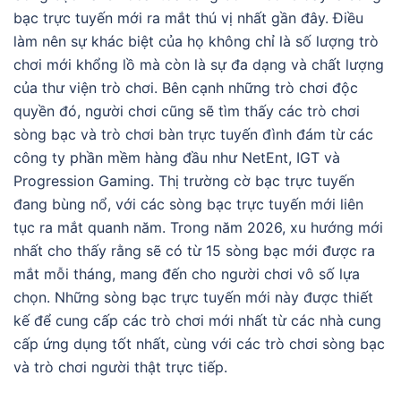
bạc trực tuyến mới ra mắt thú vị nhất gần đây. Điều
làm nên sự khác biệt của họ không chỉ là số lượng trò
chơi mới khổng lồ mà còn là sự đa dạng và chất lượng
của thư viện trò chơi. Bên cạnh những trò chơi độc
quyền đó, người chơi cũng sẽ tìm thấy các trò chơi
sòng bạc và trò chơi bàn trực tuyến đình đám từ các
công ty phần mềm hàng đầu như NetEnt, IGT và
Progression Gaming. Thị trường cờ bạc trực tuyến
đang bùng nổ, với các sòng bạc trực tuyến mới liên
tục ra mắt quanh năm. Trong năm 2026, xu hướng mới
nhất cho thấy rằng sẽ có từ 15 sòng bạc mới được ra
mắt mỗi tháng, mang đến cho người chơi vô số lựa
chọn. Những sòng bạc trực tuyến mới này được thiết
kế để cung cấp các trò chơi mới nhất từ ​​các nhà cung
cấp ứng dụng tốt nhất, cùng với các trò chơi sòng bạc
và trò chơi người thật trực tiếp.