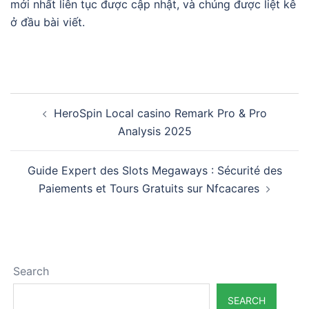
mới nhất liên tục được cập nhật, và chúng được liệt kê
ở đầu bài viết.
Post
HeroSpin Local casino Remark Pro & Pro
navigation
Analysis 2025
Guide Expert des Slots Megaways : Sécurité des
Paiements et Tours Gratuits sur Nfcacares
Search
SEARCH