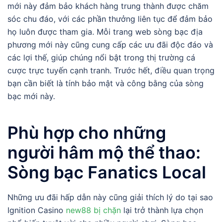
mới này đảm bảo khách hàng trung thành được chăm
sóc chu đáo, với các phần thưởng liên tục để đảm bảo
họ luôn được tham gia. Mỗi trang web sòng bạc địa
phương mới này cũng cung cấp các ưu đãi độc đáo và
các lợi thế, giúp chúng nổi bật trong thị trường cá
cược trực tuyến cạnh tranh. Trước hết, điều quan trọng
bạn cần biết là tính bảo mật và công bằng của sòng
bạc mới này.
Phù hợp cho những
người hâm mộ thể thao:
Sòng bạc Fanatics Local
Những ưu đãi hấp dẫn này cũng giải thích lý do tại sao
Ignition Casino
new88 bị chặn
lại trở thành lựa chọn