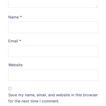
Name
*
Email
*
Website
Save my name, email, and website in this browser
for the next time I comment.