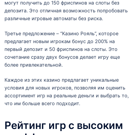
могут получить до 150 фриспинов на слоты без
депозита. Это отличная возможность попробовать
различные игровые автоматы без риска.
Третье предложение – “Казино Рояль”, которое
предлагает новым игрокам бонус до 200% на
первый депозит и 50 фриспинов на слоты. Это
сочетание сразу двух бонусов делает игру еще
более привлекательной.
Каждое из этих казино предлагает уникальные
условия для новых игроков, позволяя им оценить
ассортимент игр на реальные деньги и выбрать то,
что им больше всего подходит.
Рейтинг игр с высоким