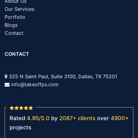
About Us
Our Services
Portfolio
Blogs
Contact
CONTACT
325 N Saint Paul, Suite 3100, Dallas, TX 75201
info@takeoffps.com
Rated
4.95
/
5.0
by
2087
+
clients
over
4900
+
projects