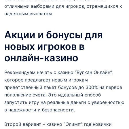
отличными выборами для игроков, стремящихся к
надежным выплатам.
Акции и бонусы для
новых игроков в
онлайн-казино
Рекомендуем начать с казино “Вулкан Онлайн”,
которое предлагает новым игрокам
приветственный пакет бонусов до 300% на первое
пополнение счета. Это идеальный способ
запустить игру на реальные деньги с уверенностью
в надежности и безопасности.
Второй вариант – казино “Олимп”, где новички