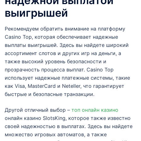
надежной выплатой
выигрышей
Рекомендуем обратить внимание на платформу
Casino Top, которая обеспечивает надежные
выплаты выигрышей. Здесь вы найдете широкий
ассортимент слотов и других игр на деньги, а
также высокий уровень безопасности и
прозрачность процесса выплат. Casino Top
использует надежные платежные системы, такие
как Visa, MasterCard и Neteller, что гарантирует
быстрые и безопасные транзакции.
Другой отличный выбор –
топ онлайн казино
онлайн казино SlotsKing, которое также известно
своей надежностью в выплатах. Здесь вы найдете
множество игровых автоматов, а также