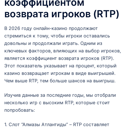
коэффициентом
возврата игроков (RTP)
В 2026 году онлайн-казино продолжают
стремиться к тому, чтобы игроки оставались
довольны и продолжали играть. Одним из
ключевых факторов, влияющих на выбор игроков,
является коэффициент возврата игроков (RTP).
Этот показатель указывает на процент, который
казино возвращает игрокам в виде выигрышей.
Чем выше RTP, тем больше шансов на выигрыш.
Изучив данные за последние годы, мы отобрали
несколько игр с высоким RTP, которые стоит
попробовать:
1. Слот “Алмазы Атлантиды” – RTP составляет