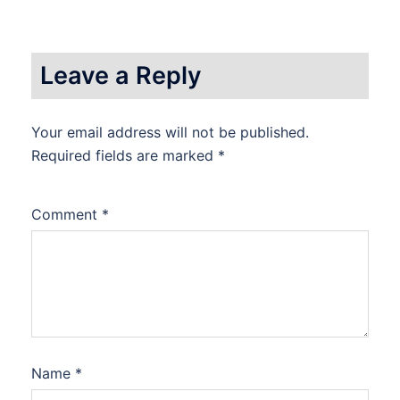
Leave a Reply
Your email address will not be published.
Required fields are marked
*
Comment
*
Name
*