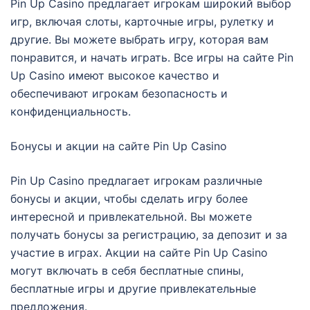
Pin Up Casino предлагает игрокам широкий выбор
игр, включая слоты, карточные игры, рулетку и
другие. Вы можете выбрать игру, которая вам
понравится, и начать играть. Все игры на сайте Pin
Up Casino имеют высокое качество и
обеспечивают игрокам безопасность и
конфиденциальность.
Бонусы и акции на сайте Pin Up Casino
Pin Up Casino предлагает игрокам различные
бонусы и акции, чтобы сделать игру более
интересной и привлекательной. Вы можете
получать бонусы за регистрацию, за депозит и за
участие в играх. Акции на сайте Pin Up Casino
могут включать в себя бесплатные спины,
бесплатные игры и другие привлекательные
предложения.