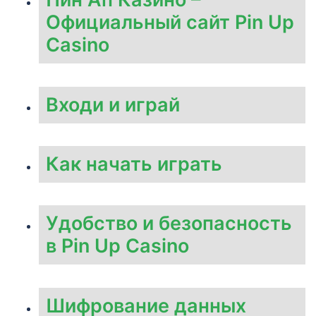
Официальный сайт Pin Up
Casino
Входи и играй
Как начать играть
Удобство и безопасность
в Pin Up Casino
Шифрование данных