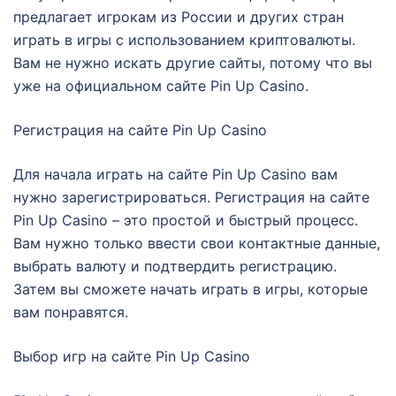
предлагает игрокам из России и других стран
играть в игры с использованием криптовалюты.
Вам не нужно искать другие сайты, потому что вы
уже на официальном сайте Pin Up Casino.
Регистрация на сайте Pin Up Casino
Для начала играть на сайте Pin Up Casino вам
нужно зарегистрироваться. Регистрация на сайте
Pin Up Casino – это простой и быстрый процесс.
Вам нужно только ввести свои контактные данные,
выбрать валюту и подтвердить регистрацию.
Затем вы сможете начать играть в игры, которые
вам понравятся.
Выбор игр на сайте Pin Up Casino