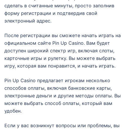
сделать в считанные минуты, просто заполнив
форму регистрации и подтвердив свой
электронный адрес.
После регистрации вы сможете начать играть на
официальном сайте Pin Up Casino. Вам будет
доступен широкий спектр игр, включая слоты,
карточные игры и рулетку. Вы можете выбрать
игру, которая вам понравится, и начать играть.
Pin Up Casino предлагает игрокам несколько
способов оплаты, включая банковские карты,
электронные деньги и другие методы оплаты. Вы
можете выбрать способ оплаты, который вам
удобен.
Если у вас возникнут вопросы или проблемы, вы