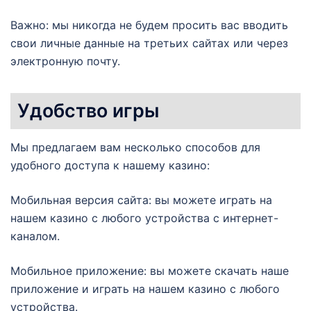
Важно: мы никогда не будем просить вас вводить
свои личные данные на третьих сайтах или через
электронную почту.
Удобство игры
Мы предлагаем вам несколько способов для
удобного доступа к нашему казино:
Мобильная версия сайта: вы можете играть на
нашем казино с любого устройства с интернет-
каналом.
Мобильное приложение: вы можете скачать наше
приложение и играть на нашем казино с любого
устройства.