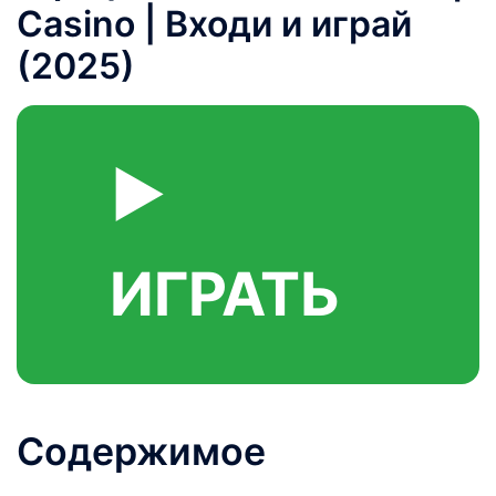
Casino | Входи и играй
(2025)
▶️
ИГРАТЬ
Содержимое