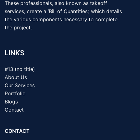
These professionals, also known as takeoff
services, create a ‘Bill of Quantities,’ which details
the various components necessary to complete
the project.
LINKS
#13 (no title)
About Us
Our Services
Portfolio
Blogs
Contact
CONTACT