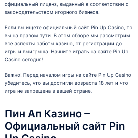
официальный лиценз, выданный в соответствии с
законодательством игорного бизнеса.
Если вы ищете официальный сайт Pin Up Casino, то
вы на правом пути. В этом обзоре мы рассмотрим
все аспекты работы казино, от регистрации до
игры и выигрыша. Начните играть на сайте Pin Up
Casino сегодня!
Важно! Перед началом игры на сайте Pin Up Casino
убедитесь, что вы достигли возраста 18 лет и что
игра не запрещена в вашей стране.
Пин Ап Казино –
Официальный сайт Pin