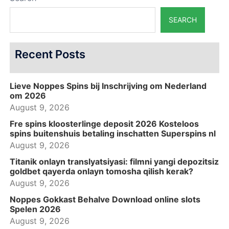
SEARCH
Recent Posts
Lieve Noppes Spins bij Inschrijving om Nederland
om 2026
August 9, 2026
Fre spins kloosterlinge deposit 2026 Kosteloos
spins buitenshuis betaling inschatten Superspins nl
August 9, 2026
Titanik onlayn translyatsiyasi: filmni yangi depozitsiz
goldbet qayerda onlayn tomosha qilish kerak?
August 9, 2026
Noppes Gokkast Behalve Download online slots
Spelen 2026
August 9, 2026