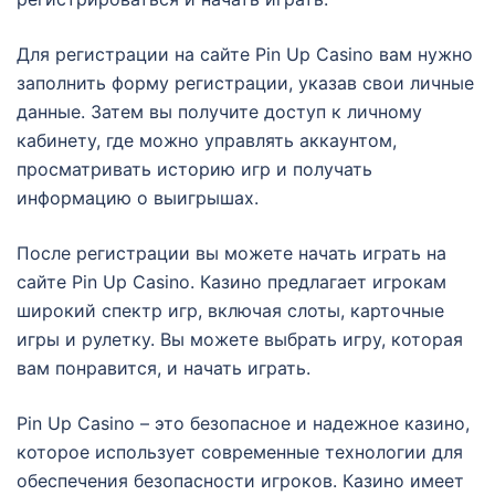
Для регистрации на сайте Pin Up Casino вам нужно
заполнить форму регистрации, указав свои личные
данные. Затем вы получите доступ к личному
кабинету, где можно управлять аккаунтом,
просматривать историю игр и получать
информацию о выигрышах.
После регистрации вы можете начать играть на
сайте Pin Up Casino. Казино предлагает игрокам
широкий спектр игр, включая слоты, карточные
игры и рулетку. Вы можете выбрать игру, которая
вам понравится, и начать играть.
Pin Up Casino – это безопасное и надежное казино,
которое использует современные технологии для
обеспечения безопасности игроков. Казино имеет