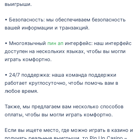
выигрыши.
• Безопасность: мы обеспечиваем безопасность
вашей информации и транзакций.
• Многоязычный
пин ап
интерфейс: наш интерфейс
доступен на нескольких языках, чтобы вы могли
играть комфортно.
• 24/7 поддержка: наша команда поддержки
работает круглосуточно, чтобы помочь вам в
любое время.
Также, мы предлагаем вам несколько способов
оплаты, чтобы вы могли играть комфортно.
Если вы ищете место, где можно играть в казино и
получать реальные выигрыши, то Pin Up Casino –