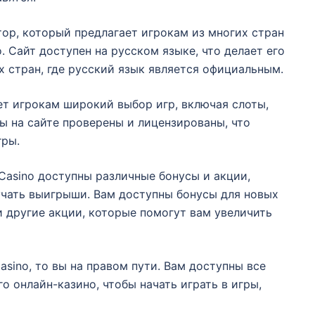
тор, который предлагает игрокам из многих стран
 Сайт доступен на русском языке, что делает его
х стран, где русский язык является официальным.
ет игрокам широкий выбор игр, включая слоты,
ры на сайте проверены и лицензированы, что
гры.
 Casino доступны различные бонусы и акции,
учать выигрыши. Вам доступны бонусы для новых
и другие акции, которые помогут вам увеличить
sino, то вы на правом пути. Вам доступны все
о онлайн-казино, чтобы начать играть в игры,