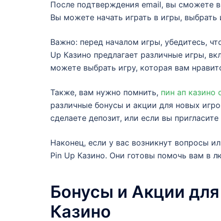
После подтверждения email, вы сможете во
Вы можете начать играть в игры, выбрать и
Важно: перед началом игры, убедитесь, чт
Up Казино предлагает различные игры, вкл
можете выбрать игру, которая вам нравитс
Также, вам нужно помнить,
пин ап казино
различные бонусы и акции для новых игро
сделаете депозит, или если вы пригласите 
Наконец, если у вас возникнут вопросы и
Pin Up Казино. Они готовы помочь вам в л
Бонусы и Акции для
Казино