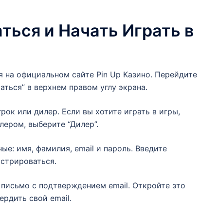
ться и Начать Играть в
я на официальном сайте Pin Up Казино. Перейдите
аться” в верхнем правом углу экрана.
рок или дилер. Если вы хотите играть в игры,
лером, выберите “Дилер”.
ые: имя, фамилия, email и пароль. Введите
истрироваться.
 письмо с подтверждением email. Откройте это
ердить свой email.