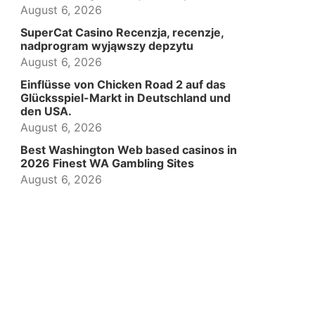
August 6, 2026
SuperCat Casino Recenzja, recenzje,
nadprogram wyjąwszy depzytu
August 6, 2026
Einflüsse von Chicken Road 2 auf das
Glücksspiel-Markt in Deutschland und
den USA.
August 6, 2026
Best Washington Web based casinos in
2026 Finest WA Gambling Sites
August 6, 2026