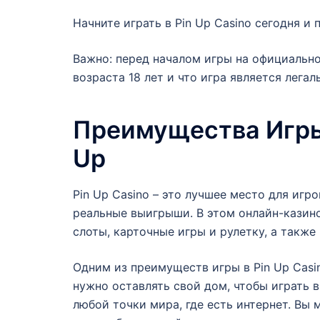
Начните играть в Pin Up Casino сегодня и
Важно: перед началом игры на официальном
возраста 18 лет и что игра является легал
Преимущества Игры
Up
Pin Up Casino – это лучшее место для игр
реальные выигрыши. В этом онлайн-казино
слоты, карточные игры и рулетку, а такж
Одним из преимуществ игры в Pin Up Casin
нужно оставлять свой дом, чтобы играть в
любой точки мира, где есть интернет. Вы 