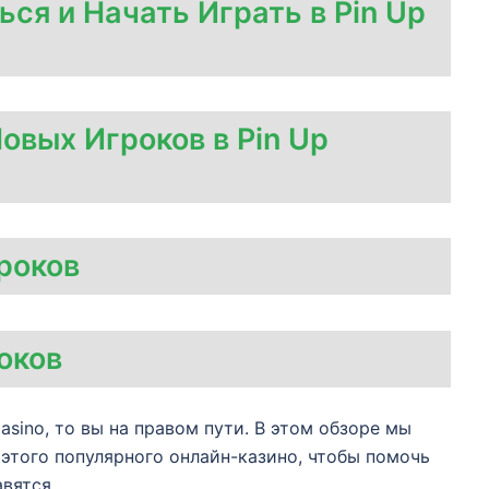
ся и Начать Играть в Pin Up
овых Игроков в Pin Up
роков
оков
sino, то вы на правом пути. В этом обзоре мы
этого популярного онлайн-казино, чтобы помочь
авятся.