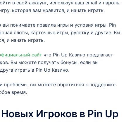
йти в свой аккаунт, используя ваш email и пароль.
гру, которая вам нравится, и начать играть.
о вы понимаете правила игры и условия игры. Pin
ючая слоты, карточные игры, рулетку и другие. Вы
я, и начать играть.
 официальный сайт
что Pin Up Казино предлагает
ков. Вы можете получать бонусы, если вы
друга играть в Pin Up Казино.
ли проблемы, вы можете обратиться к поддержке
юбое время.
 Новых Игроков в Pin Up