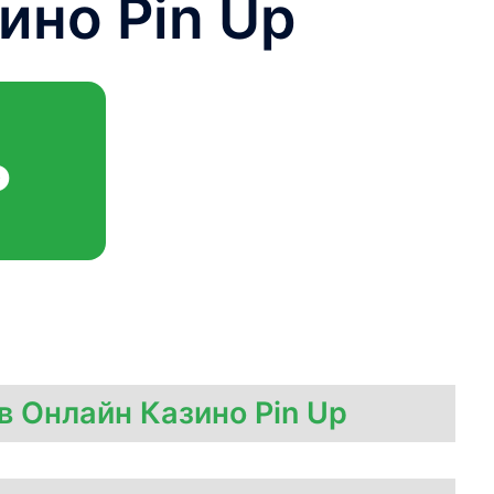
ино Pin Up
Ь
 Онлайн Казино Pin Up