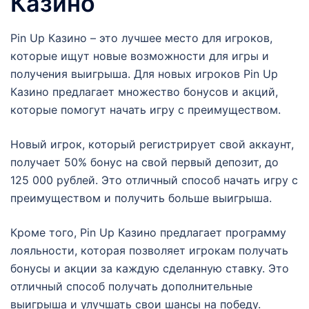
Казино
Pin Up Казино – это лучшее место для игроков,
которые ищут новые возможности для игры и
получения выигрыша. Для новых игроков Pin Up
Казино предлагает множество бонусов и акций,
которые помогут начать игру с преимуществом.
Новый игрок, который регистрирует свой аккаунт,
получает 50% бонус на свой первый депозит, до
125 000 рублей. Это отличный способ начать игру с
преимуществом и получить больше выигрыша.
Кроме того, Pin Up Казино предлагает программу
лояльности, которая позволяет игрокам получать
бонусы и акции за каждую сделанную ставку. Это
отличный способ получать дополнительные
выигрыша и улучшать свои шансы на победу.