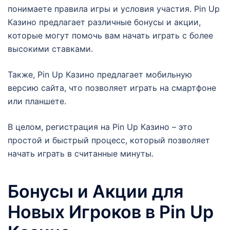
понимаете правила игры и условия участия. Pin Up
Казино предлагает различные бонусы и акции,
которые могут помочь вам начать играть с более
высокими ставками.
Также, Pin Up Казино предлагает мобильную
версию сайта, что позволяет играть на смартфоне
или планшете.
В целом, регистрация на Pin Up Казино – это
простой и быстрый процесс, который позволяет
начать играть в считанные минуты.
Бонусы и Акции для
Новых Игроков в Pin Up