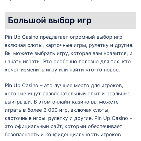
Большой выбор игр
Pin Up Casino предлагает огромный выбор игр,
включая слоты, карточные игры, рулетку и другие.
Вы можете выбрать игру, которая вам нравится, и
начать играть. Это особенно полезно для тех, кто
хочет изменить игру или найти что-то новое.
Pin Up Casino – это лучшее место для игроков,
которые ищут развлекательный опыт и реальные
выигрыши. В этом онлайн-казино вы можете
играть в более 3 000 игр, включая слоты,
карточные игры, рулетку и другие. Pin Up Casino –
это официальный сайт, который обеспечивает
безопасность и конфиденциальность игроков.