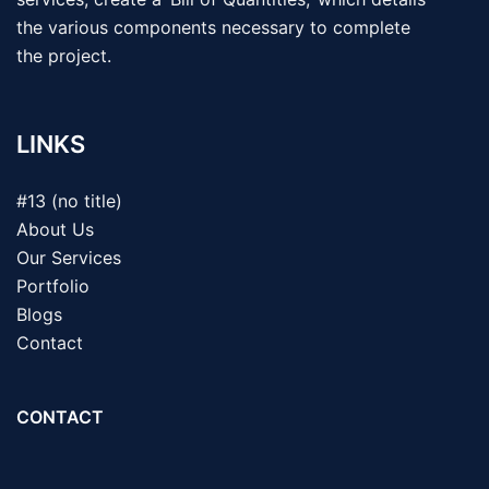
the various components necessary to complete
the project.
LINKS
#13 (no title)
About Us
Our Services
Portfolio
Blogs
Contact
CONTACT