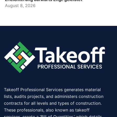
August 8, 2026
Takeoff Professional Services generates material
lists, audits projects, and administers construction
contracts for all levels and types of construction.
These professionals, also known as takeoff
services, create a ‘Bill of Quantities,’ which details