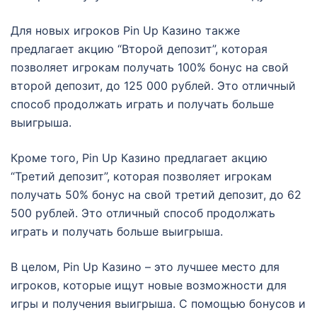
Для новых игроков Pin Up Казино также
предлагает акцию “Второй депозит”, которая
позволяет игрокам получать 100% бонус на свой
второй депозит, до 125 000 рублей. Это отличный
способ продолжать играть и получать больше
выигрыша.
Кроме того, Pin Up Казино предлагает акцию
“Третий депозит”, которая позволяет игрокам
получать 50% бонус на свой третий депозит, до 62
500 рублей. Это отличный способ продолжать
играть и получать больше выигрыша.
В целом, Pin Up Казино – это лучшее место для
игроков, которые ищут новые возможности для
игры и получения выигрыша. С помощью бонусов и