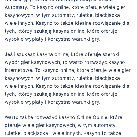
Automaty. To kasyno online, które oferuje wiele gier
kasynowych, w tym automaty, ruletke, blackjacka i
wiele innych. Kasyno to także idealne rozwiązanie dla
tych, którzy szukają kasyna online, które oferuje
wysokie wyplaty i korzystne warunki gry.
Jeśli szukasz kasyna online, które oferuje szeroki
wybór gier kasynowych, to warto rozważyć kasyno
Internetowe. To kasyno online, które oferuje wiele gier
kasynowych, w tym automaty, ruletke, blackjacka i
wiele innych. Kasyno to także idealne rozwiązanie dla
tych, którzy szukają kasyna online, które oferuje
wysokie wyplaty i korzystne warunki gry.
Warto także rozważyć kasyno Online Opinie, które
oferuje wiele gier kasynowych, w tym automaty,
ruletke, blackjacka i wiele innych. Kasyno to także