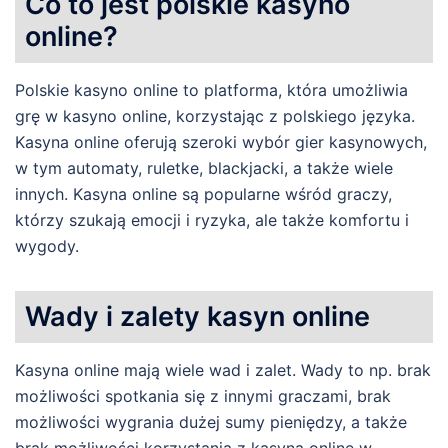
Co to jest polskie kasyno
online?
Polskie kasyno online to platforma, która umożliwia
grę w kasyno online, korzystając z polskiego języka.
Kasyna online oferują szeroki wybór gier kasynowych,
w tym automaty, ruletke, blackjacki, a także wiele
innych. Kasyna online są popularne wśród graczy,
którzy szukają emocji i ryzyka, ale także komfortu i
wygody.
Wady i zalety kasyn online
Kasyna online mają wiele wad i zalet. Wady to np. brak
możliwości spotkania się z innymi graczami, brak
możliwości wygrania dużej sumy pieniędzy, a także
brak możliwości korzystania z kasyna online w