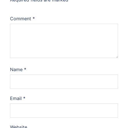
Comment
*
Name
*
Email
*
Website