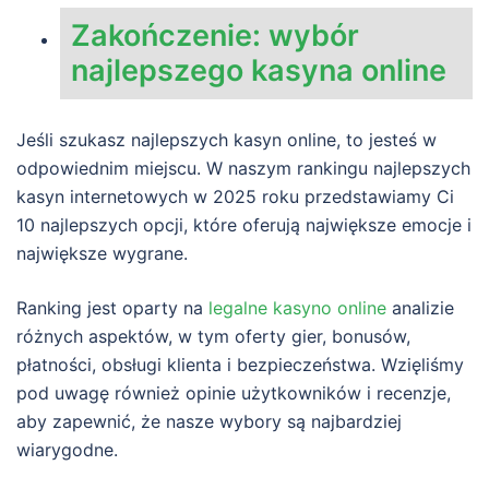
Zakończenie: wybór
najlepszego kasyna online
Jeśli szukasz najlepszych kasyn online, to jesteś w
odpowiednim miejscu. W naszym rankingu najlepszych
kasyn internetowych w 2025 roku przedstawiamy Ci
10 najlepszych opcji, które oferują największe emocje i
największe wygrane.
Ranking jest oparty na
legalne kasyno online
analizie
różnych aspektów, w tym oferty gier, bonusów,
płatności, obsługi klienta i bezpieczeństwa. Wzięliśmy
pod uwagę również opinie użytkowników i recenzje,
aby zapewnić, że nasze wybory są najbardziej
wiarygodne.