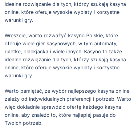
idealne rozwiązanie dla tych, którzy szukają kasyna
online, które oferuje wysokie wyplaty i korzystne
warunki gry.
Wreszcie, warto rozważyć kasyno Polskie, które
oferuje wiele gier kasynowych, w tym automaty,
ruletke, blackjacka i wiele innych. Kasyno to także
idealne rozwiązanie dla tych, którzy szukają kasyna
online, które oferuje wysokie wyplaty i korzystne
warunki gry.
Warto pamiętać, że wybór najlepszego kasyna online
zależy od indywidualnych preferencji i potrzeb. Warto
więc dokładnie sprawdzić ofertę każdego kasyna
online, aby znaleźć to, które najlepiej pasuje do
Twoich potrzeb.