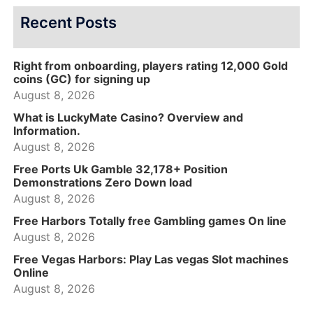
Recent Posts
Right from onboarding, players rating 12,000 Gold
coins (GC) for signing up
August 8, 2026
What is LuckyMate Casino? Overview and
Information.
August 8, 2026
Free Ports Uk Gamble 32,178+ Position
Demonstrations Zero Down load
August 8, 2026
Free Harbors Totally free Gambling games On line
August 8, 2026
Free Vegas Harbors: Play Las vegas Slot machines
Online
August 8, 2026