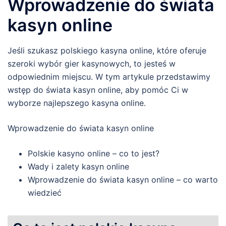
Wprowadzenie do świata
kasyn online
Jeśli szukasz polskiego kasyna online, które oferuje
szeroki wybór gier kasynowych, to jesteś w
odpowiednim miejscu. W tym artykule przedstawimy
wstęp do świata kasyn online, aby pomóc Ci w
wyborze najlepszego kasyna online.
Wprowadzenie do świata kasyn online
Polskie kasyno online – co to jest?
Wady i zalety kasyn online
Wprowadzenie do świata kasyn online – co warto
wiedzieć