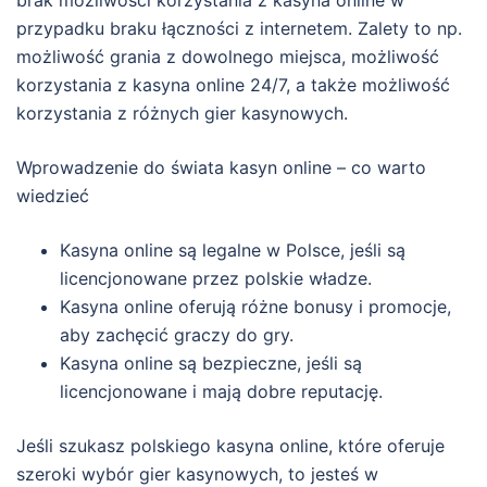
przypadku braku łączności z internetem. Zalety to np.
możliwość grania z dowolnego miejsca, możliwość
korzystania z kasyna online 24/7, a także możliwość
korzystania z różnych gier kasynowych.
Wprowadzenie do świata kasyn online – co warto
wiedzieć
Kasyna online są legalne w Polsce, jeśli są
licencjonowane przez polskie władze.
Kasyna online oferują różne bonusy i promocje,
aby zachęcić graczy do gry.
Kasyna online są bezpieczne, jeśli są
licencjonowane i mają dobre reputację.
Jeśli szukasz polskiego kasyna online, które oferuje
szeroki wybór gier kasynowych, to jesteś w