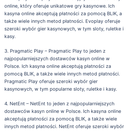
online, który oferuje unikatowe gry kasynowe. Ich
kasyna online akceptują płatności za pomocą BLIK, a
także wiele innych metod płatności. Evoplay oferuje
szeroki wybór gier kasynowych, w tym sloty, ruletke i
kasy.
3. Pragmatic Play – Pragmatic Play to jeden z
najpopularniejszych dostawców kasyn online w
Polsce. Ich kasyna online akceptują płatności za
pomocą BLIK, a także wiele innych metod płatności.
Pragmatic Play oferuje szeroki wybór gier
kasynowych, w tym popularne sloty, ruletke i kasy.
4. NetEnt – NetEnt to jeden z najpopularniejszych
dostawców kasyn online w Polsce. Ich kasyna online
akceptują płatności za pomocą BLIK, a także wiele
innych metod płatności. NetEnt oferuje szeroki wybór