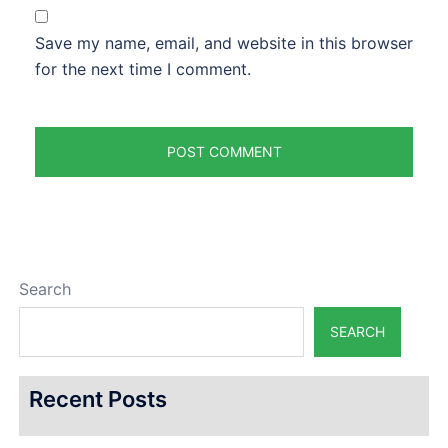
Save my name, email, and website in this browser
for the next time I comment.
Search
SEARCH
Recent Posts