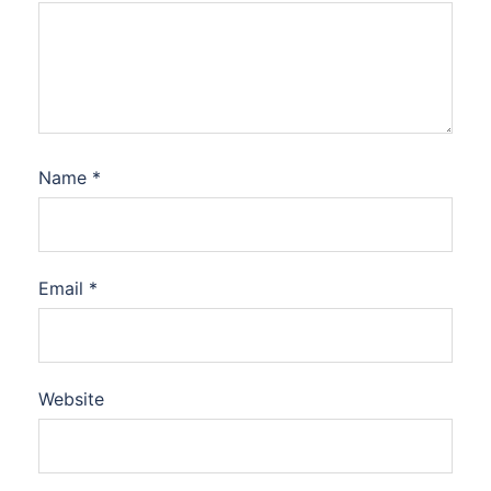
Name
*
Email
*
Website