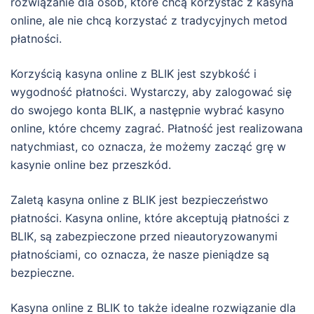
rozwiązanie dla osób, które chcą korzystać z kasyna
online, ale nie chcą korzystać z tradycyjnych metod
płatności.
Korzyścią kasyna online z BLIK jest szybkość i
wygodność płatności. Wystarczy, aby zalogować się
do swojego konta BLIK, a następnie wybrać kasyno
online, które chcemy zagrać. Płatność jest realizowana
natychmiast, co oznacza, że możemy zacząć grę w
kasynie online bez przeszkód.
Zaletą kasyna online z BLIK jest bezpieczeństwo
płatności. Kasyna online, które akceptują płatności z
BLIK, są zabezpieczone przed nieautoryzowanymi
płatnościami, co oznacza, że nasze pieniądze są
bezpieczne.
Kasyna online z BLIK to także idealne rozwiązanie dla