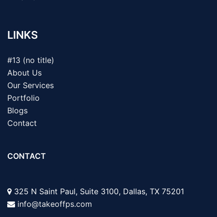
LINKS
#13 (no title)
About Us
Our Services
Portfolio
Blogs
Contact
CONTACT
325 N Saint Paul, Suite 3100, Dallas, TX 75201
info@takeoffps.com