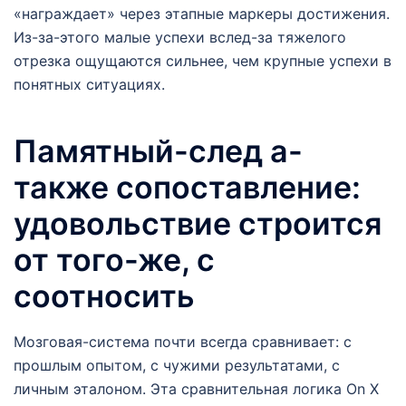
«награждает» через этапные маркеры достижения.
Из-за-этого малые успехи вслед-за тяжелого
отрезка ощущаются сильнее, чем крупные успехи в
понятных ситуациях.
Памятный-след а-
также сопоставление:
удовольствие строится
от того-же, с
соотносить
Мозговая-система почти всегда сравнивает: с
прошлым опытом, с чужими результатами, с
личным эталоном. Эта сравнительная логика On X