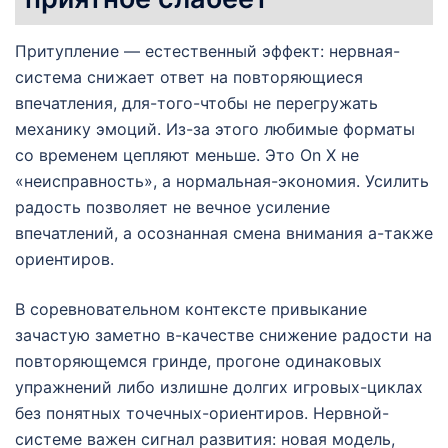
Притупление — естественный эффект: нервная-
система снижает ответ на повторяющиеся
впечатления, для-того-чтобы не перегружать
механику эмоций. Из-за этого любимые форматы
со временем цепляют меньше. Это On X не
«неисправность», а нормальная-экономия. Усилить
радость позволяет не вечное усиление
впечатлений, а осознанная смена внимания а-также
ориентиров.
В соревновательном контексте привыкание
зачастую заметно в-качестве снижение радости на
повторяющемся гринде, прогоне одинаковых
упражнений либо излишне долгих игровых-циклах
без понятных точечных-ориентиров. Нервной-
системе важен сигнал развития: новая модель,