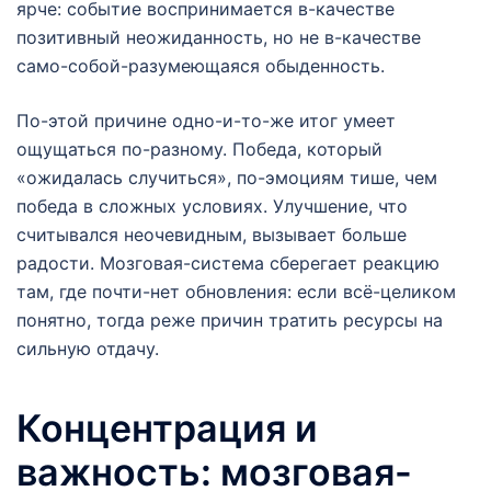
ярче: событие воспринимается в-качестве
позитивный неожиданность, но не в-качестве
само-собой-разумеющаяся обыденность.
По-этой причине одно-и-то-же итог умеет
ощущаться по-разному. Победа, который
«ожидалась случиться», по-эмоциям тише, чем
победа в сложных условиях. Улучшение, что
считывался неочевидным, вызывает больше
радости. Мозговая-система сберегает реакцию
там, где почти-нет обновления: если всё-целиком
понятно, тогда реже причин тратить ресурсы на
сильную отдачу.
Концентрация и
важность: мозговая-