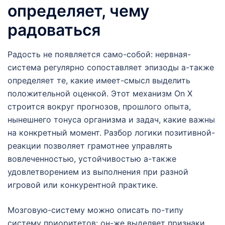
определяет, чему
радоваться
Радость не появляется само-собой: нервная-
система регулярно сопоставляет эпизоды а-также
определяет те, какие имеет-смысл выделить
положительной оценкой. Этот механизм On X
строится вокруг прогнозов, прошлого опыта,
нынешнего тонуса организма и задач, какие важны
на конкретный момент. Разбор логики позитивной-
реакции позволяет грамотнее управлять
вовлеченностью, устойчивостью а-также
удовлетворением из выполнения при разной
игровой или конкурентной практике.
Мозговую-систему можно описать по-типу
систему приоритетов: он-же выделяет признаки,