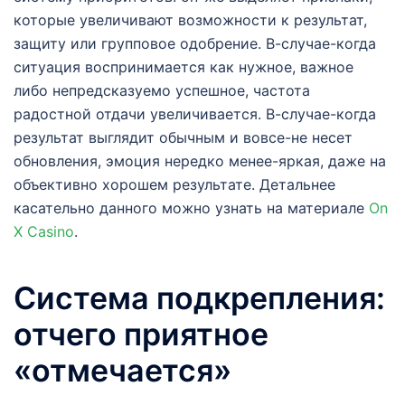
которые увеличивают возможности к результат,
защиту или групповое одобрение. В-случае-когда
ситуация воспринимается как нужное, важное
либо непредсказуемо успешное, частота
радостной отдачи увеличивается. В-случае-когда
результат выглядит обычным и вовсе-не несет
обновления, эмоция нередко менее-яркая, даже на
объективно хорошем результате. Детальнее
касательно данного можно узнать на материале
On
X Casino
.
Система подкрепления:
отчего приятное
«отмечается»