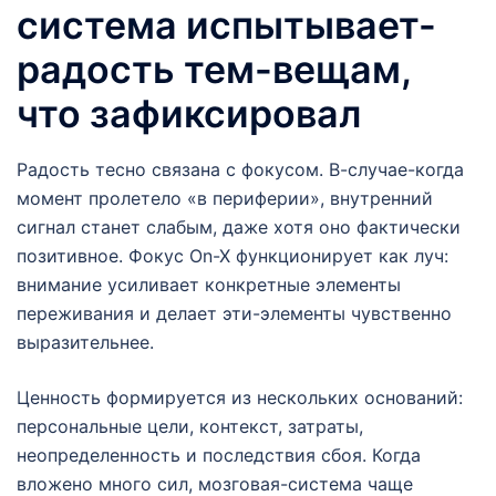
система испытывает-
радость тем-вещам,
что зафиксировал
Радость тесно связана с фокусом. В-случае-когда
момент пролетело «в периферии», внутренний
сигнал станет слабым, даже хотя оно фактически
позитивное. Фокус On-X функционирует как луч:
внимание усиливает конкретные элементы
переживания и делает эти-элементы чувственно
выразительнее.
Ценность формируется из нескольких оснований:
персональные цели, контекст, затраты,
неопределенность и последствия сбоя. Когда
вложено много сил, мозговая-система чаще