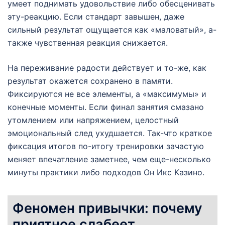
умеет поднимать удовольствие либо обесценивать
эту-реакцию. Если стандарт завышен, даже
сильный результат ощущается как «маловатый», а-
также чувственная реакция снижается.
На переживание радости действует и то-же, как
результат окажется сохранено в памяти.
Фиксируются не все элементы, а «максимумы» и
конечные моменты. Если финал занятия смазано
утомлением или напряжением, целостный
эмоциональный след ухудшается. Так-что краткое
фиксация итогов по-итогу тренировки зачастую
меняет впечатление заметнее, чем еще-несколько
минуты практики либо подходов Он Икс Казино.
Феномен привычки: почему
приятное слабеет