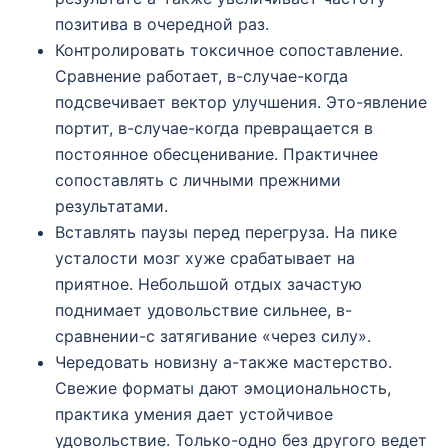
позитива в очередной раз.
Контролировать токсичное сопоставление.
Сравнение работает, в-случае-когда
подсвечивает вектор улучшения. Это-явление
портит, в-случае-когда превращается в
постоянное обесценивание. Практичнее
сопоставлять с личными прежними
результатами.
Вставлять паузы перед перегруза. На пике
усталости мозг хуже срабатывает на
приятное. Небольшой отдых зачастую
поднимает удовольствие сильнее, в-
сравнении-с затягивание «через силу».
Чередовать новизну а-также мастерство.
Свежие форматы дают эмоциональность,
практика умения дает устойчивое
удовольствие. Только-одно без другого ведет