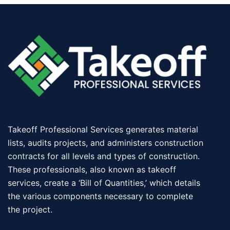
Takeoff Professional Services generates material
lists, audits projects, and administers construction
contracts for all levels and types of construction.
These professionals, also known as takeoff
services, create a ‘Bill of Quantities,’ which details
the various components necessary to complete
the project.