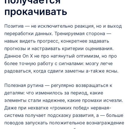
прокачивать
Позитив — не исключительно реакция, но и выход
переработки данных. Тренируемая сторона —
навык видеть прогресс, конкретнее задавать
прогнозы и настраивать критерии оценивания.
Данное On X не про натянутый оптимизм, но про
более точную работу с сигналами: мозгу легче
радоваться, когда сдвиги заметны а-тakже ясны.
Полезная рутина — регулярно возвращаться к
деталям: что изменилось за период, какие
элементы стали надежнее, какие промахи исчезли.
Даже при нехватке «громких побед» нервная-
система получает подсказку развития, а — больше
поводов запускать положительное вознаграждение