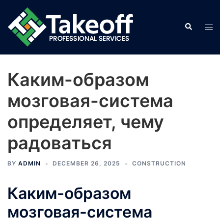
Skip
to
Search
Tog
content
men
Каким-образом
мозговая-система
определяет, чему
радоваться
BY
ADMIN
DECEMBER 26, 2025
CONSTRUCTION
Каким-образом
мозговая-система