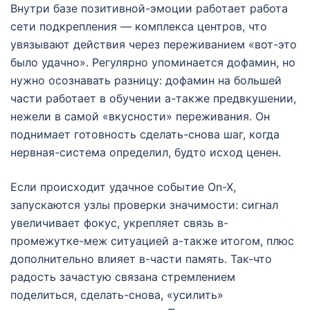
Внутри базе позитивной-эмоции работает работа
сети подкрепления — комплекса центров, что
увязывают действия через переживанием «вот-это
было удачно». Регулярно упоминается дофамин, но
нужно осознавать разницу: дофамин на большей
части работает в обучении а-также предвкушении,
нежели в самой «вкусности» переживания. Он
поднимает готовность сделать-снова шаг, когда
нервная-система определил, будто исход ценен.
Если происходит удачное событие On-X,
запускаются узлы проверки значимости: сигнал
увеличивает фокус, укрепляет связь в-
промежутке-меж ситуацией а-также итогом, плюс
дополнительно влияет в-части память. Так-что
радость зачастую связана стремлением
поделиться, сделать-снова, «усилить»