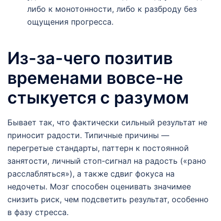
либо к монотонности, либо к разброду без
ощущения прогресса.
Из-за-чего позитив
временами вовсе-не
стыкуется с разумом
Бывает так, что фактически сильный результат не
приносит радости. Типичные причины —
перегретые стандарты, паттерн к постоянной
занятости, личный стоп-сигнал на радость («рано
расслабляться»), а также сдвиг фокуса на
недочеты. Мозг способен оценивать значимее
снизить риск, чем подсветить результат, особенно
в фазу стресса.