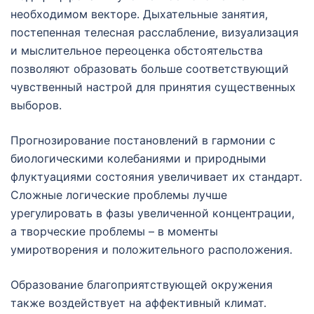
необходимом векторе. Дыхательные занятия,
постепенная телесная расслабление, визуализация
и мыслительное переоценка обстоятельства
позволяют образовать больше соответствующий
чувственный настрой для принятия существенных
выборов.
Прогнозирование постановлений в гармонии с
биологическими колебаниями и природными
флуктуациями состояния увеличивает их стандарт.
Сложные логические проблемы лучше
урегулировать в фазы увеличенной концентрации,
а творческие проблемы – в моменты
умиротворения и положительного расположения.
Образование благоприятствующей окружения
также воздействует на аффективный климат.