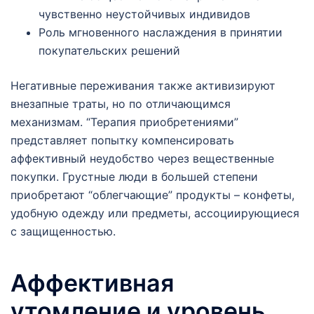
чувственно неустойчивых индивидов
Роль мгновенного наслаждения в принятии
покупательских решений
Негативные переживания также активизируют
внезапные траты, но по отличающимся
механизмам. “Терапия приобретениями”
представляет попытку компенсировать
аффективный неудобство через вещественные
покупки. Грустные люди в большей степени
приобретают “облегчающие” продукты – конфеты,
удобную одежду или предметы, ассоциирующиеся
с защищенностью.
Аффективная
утомление и уровень