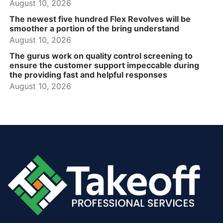
August 10, 2026
The newest five hundred Flex Revolves will be
smoother a portion of the bring understand
August 10, 2026
The gurus work on quality control screening to
ensure the customer support impeccable during
the providing fast and helpful responses
August 10, 2026