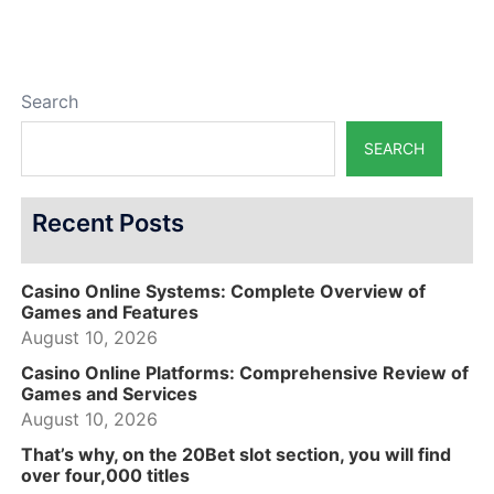
Search
SEARCH
Recent Posts
Casino Online Systems: Complete Overview of
Games and Features
August 10, 2026
Casino Online Platforms: Comprehensive Review of
Games and Services
August 10, 2026
That’s why, on the 20Bet slot section, you will find
over four,000 titles