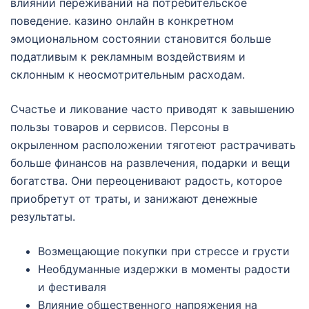
влиянии переживаний на потребительское
поведение. казино онлайн в конкретном
эмоциональном состоянии становится больше
податливым к рекламным воздействиям и
склонным к неосмотрительным расходам.
Счастье и ликование часто приводят к завышению
пользы товаров и сервисов. Персоны в
окрыленном расположении тяготеют растрачивать
больше финансов на развлечения, подарки и вещи
богатства. Они переоценивают радость, которое
приобретут от траты, и занижают денежные
результаты.
Возмещающие покупки при стрессе и грусти
Необдуманные издержки в моменты радости
и фестиваля
Влияние общественного напряжения на