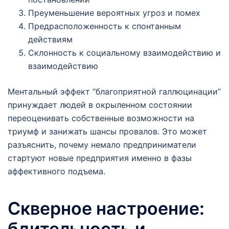
Преуменьшение вероятных угроз и помех
Предрасположенность к спонтанным
действиям
Склонность к социальному взаимодействию и
взаимодействию
Ментальный эффект “благоприятной галлюцинации”
принуждает людей в окрыленном состоянии
переоценивать собственные возможности на
триумф и занижать шансы провалов. Это может
разъяснить, почему немало предприниматели
стартуют новые предприятия именно в фазы
аффективного подъема.
Скверное настроение:
бдительность и