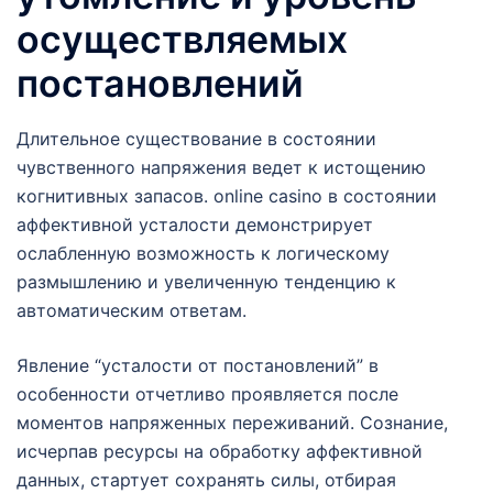
осуществляемых
постановлений
Длительное существование в состоянии
чувственного напряжения ведет к истощению
когнитивных запасов. online casino в состоянии
аффективной усталости демонстрирует
ослабленную возможность к логическому
размышлению и увеличенную тенденцию к
автоматическим ответам.
Явление “усталости от постановлений” в
особенности отчетливо проявляется после
моментов напряженных переживаний. Сознание,
исчерпав ресурсы на обработку аффективной
данных, стартует сохранять силы, отбирая