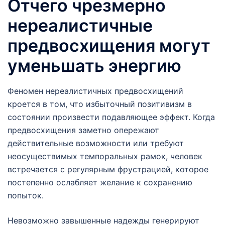
Отчего чрезмерно
нереалистичные
предвосхищения могут
уменьшать энергию
Феномен нереалистичных предвосхищений
кроется в том, что избыточный позитивизм в
состоянии произвести подавляющее эффект. Когда
предвосхищения заметно опережают
действительные возможности или требуют
неосуществимых темпоральных рамок, человек
встречается с регулярным фрустрацией, которое
постепенно ослабляет желание к сохранению
попыток.
Невозможно завышенные надежды генерируют