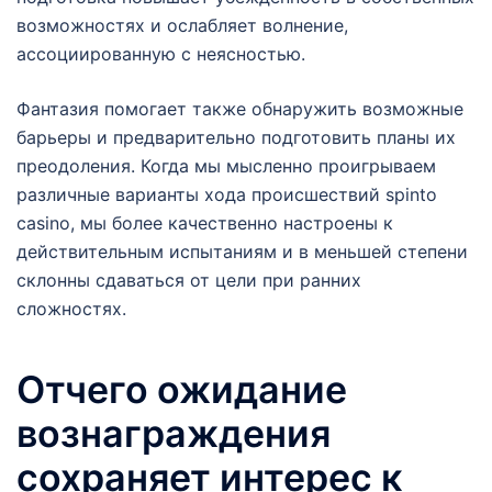
возможностях и ослабляет волнение,
ассоциированную с неясностью.
Фантазия помогает также обнаружить возможные
барьеры и предварительно подготовить планы их
преодоления. Когда мы мысленно проигрываем
различные варианты хода происшествий spinto
casino, мы более качественно настроены к
действительным испытаниям и в меньшей степени
склонны сдаваться от цели при ранних
сложностях.
Отчего ожидание
вознаграждения
сохраняет интерес к