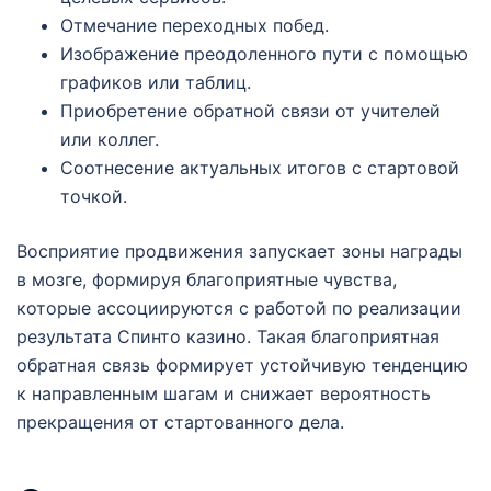
Отмечание переходных побед.
Изображение преодоленного пути с помощью
графиков или таблиц.
Приобретение обратной связи от учителей
или коллег.
Соотнесение актуальных итогов с стартовой
точкой.
Восприятие продвижения запускает зоны награды
в мозге, формируя благоприятные чувства,
которые ассоциируются с работой по реализации
результата Спинто казино. Такая благоприятная
обратная связь формирует устойчивую тенденцию
к направленным шагам и снижает вероятность
прекращения от стартованного дела.