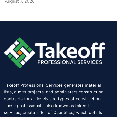
August 7, 2026
Takeoff Professional Services generates material
lists, audits projects, and administers construction
contracts for all levels and types of construction.
These professionals, also known as takeoff
services, create a ‘Bill of Quantities,’ which details