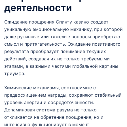
деятельности
Ожидание поощрения Спинту казино создает
уникальную эмоциональную механику, при которой
даже рутинные или тяжелые вопросы приобретают
смысл и притягательность. Ожидание позитивного
результата преобразует понимание текущих
действий, создавая их не только требуемыми
этапами, а важными частями глобальной картины
триумфа.
Химические механизмы, соотносимые с
предвосхищением награды, сохраняют стабильный
уровень энергии и сосредоточенности.
Допаминовая система разума не только
откликается на обретение поощрения, но и
интенсивно функционирует в момент