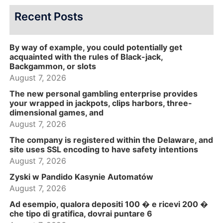
Recent Posts
By way of example, you could potentially get
acquainted with the rules of Black-jack,
Backgammon, or slots
August 7, 2026
The new personal gambling enterprise provides
your wrapped in jackpots, clips harbors, three-
dimensional games, and
August 7, 2026
The company is registered within the Delaware, and
site uses SSL encoding to have safety intentions
August 7, 2026
Zyski w Pandido Kasynie Automatów
August 7, 2026
Ad esempio, qualora depositi 100 � e ricevi 200 �
che tipo di gratifica, dovrai puntare 6