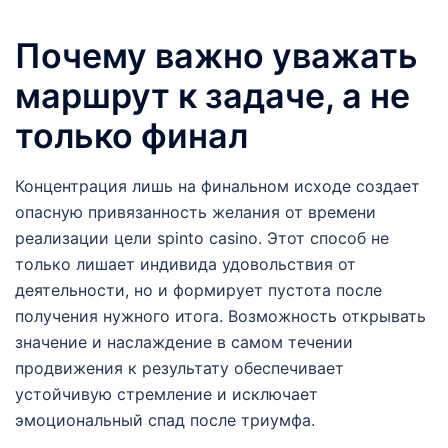
Почему важно уважать
маршрут к задаче, а не
только финал
Концентрация лишь на финальном исходе создает
опасную привязанность желания от времени
реализации цели spinto casino. Этот способ не
только лишает индивида удовольствия от
деятельности, но и формирует пустота после
получения нужного итога. Возможность открывать
значение и наслаждение в самом течении
продвижения к результату обеспечивает
устойчивую стремление и исключает
эмоциональный спад после триумфа.