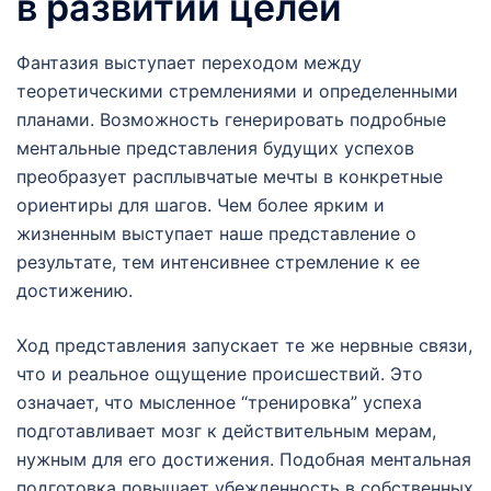
в развитии целей
Фантазия выступает переходом между
теоретическими стремлениями и определенными
планами. Возможность генерировать подробные
ментальные представления будущих успехов
преобразует расплывчатые мечты в конкретные
ориентиры для шагов. Чем более ярким и
жизненным выступает наше представление о
результате, тем интенсивнее стремление к ее
достижению.
Ход представления запускает те же нервные связи,
что и реальное ощущение происшествий. Это
означает, что мысленное “тренировка” успеха
подготавливает мозг к действительным мерам,
нужным для его достижения. Подобная ментальная
подготовка повышает убежденность в собственных