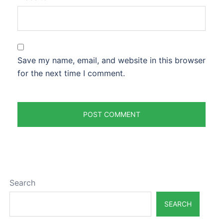
Save my name, email, and website in this browser
for the next time I comment.
Search
SEARCH