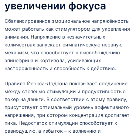
увеличении фокуса
Сбалансированное эмоциональное напряжённость
может работать как стимулятором для укрепления
внимания. Напряжение в незначительных
количествах запускает симпатическую нервную
механизм, что способствует к высвобождению
эпинефрина и кортизола, усиливающих
настороженность и способность к действию.
Правило Йеркса-Додсона показывает соединение
между степенью стимуляции и продуктивностью
покер на деньги. В соответствии с этому правилу,
присутствует оптимальный уровень аффективного
напряжения, при котором концентрация достигает
пика. Недостаток стимуляции способствует к
равнодушию, а избыток – к волнению и