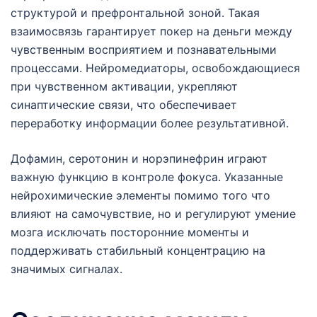
структурой и префронтальной зоной. Такая
взаимосвязь гарантирует покер на деньги между
чувственным восприятием и познавательными
процессами. Нейромедиаторы, освобождающиеся
при чувственном активации, укрепляют
синаптические связи, что обеспечивает
переработку информации более результативной.
Дофамин, серотонин и норэпинефрин играют
важную функцию в контроле фокуса. Указанные
нейрохимические элементы помимо того что
влияют на самочувствие, но и регулируют умение
мозга исключать посторонние моменты и
поддерживать стабильный концентрацию на
значимых сигналах.