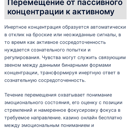
Перемещение от пассивного
концентрации к активному
Инертное концентрация образуется автоматически
в отклик на броские или неожиданные сигналы, в
то время как активное сосредоточенность
нуждается сознательного попытки и
регулирования. Чувства могут служить связующим
звеном между данными бинарными формами
концентрации, трансформируя инертную ответ в
сознательную сосредоточенность.
Течение перемещения охватывает понимание
эмоционального состояния, его оценку с позиции
стремлений и намеренное фокусировку фокуса в
требуемое направление. казино онлайн бесплатно
между эмоциональным пониманием и