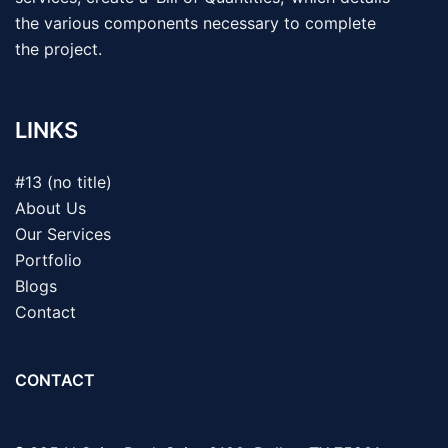
the various components necessary to complete
the project.
LINKS
#13 (no title)
About Us
Our Services
Portfolio
Blogs
Contact
CONTACT