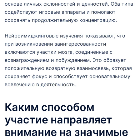
основе личных склонностей и ценностей. Оба типа
содействуют игровые аппараты и помогают
сохранять продолжительную концентрацию.
Нейроимиджинговые изучения показывают, что
при возникновении заинтересованности
включаются участки мозга, соединенные с
вознаграждением и побуждением. Это образует
положительную возвратную взаимосвязь, которая
сохраняет фокус и способствует основательному
вовлечению в деятельность.
Каким способом
участие направляет
внимание на значимые