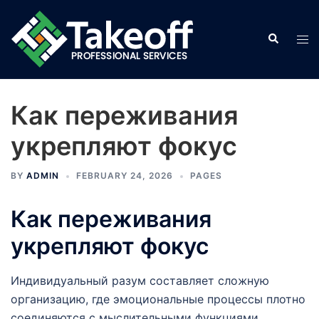
Skip
to
Search
Tog
content
men
Как переживания
укрепляют фокус
BY
ADMIN
FEBRUARY 24, 2026
PAGES
Как переживания
укрепляют фокус
Индивидуальный разум составляет сложную
организацию, где эмоциональные процессы плотно
соединяются с мыслительными функциями.