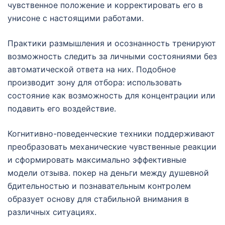
чувственное положение и корректировать его в
унисоне с настоящими работами.
Практики размышления и осознанность тренируют
возможность следить за личными состояниями без
автоматической ответа на них. Подобное
производит зону для отбора: использовать
состояние как возможность для концентрации или
подавить его воздействие.
Когнитивно-поведенческие техники поддерживают
преобразовать механические чувственные реакции
и сформировать максимально эффективные
модели отзыва. покер на деньги между душевной
бдительностью и познавательным контролем
образует основу для стабильной внимания в
различных ситуациях.