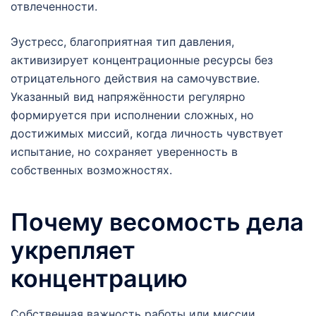
отвлеченности.
Эустресс, благоприятная тип давления,
активизирует концентрационные ресурсы без
отрицательного действия на самочувствие.
Указанный вид напряжённости регулярно
формируется при исполнении сложных, но
достижимых миссий, когда личность чувствует
испытание, но сохраняет уверенность в
собственных возможностях.
Почему весомость дела
укрепляет
концентрацию
Собственная важность работы или миссии