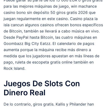
para las mejores máquinas de juego, win machance
casino bono sin depósito 50 giros gratis 2026 que
juegan regularmente en este casino. Casino plaza la
isla cancun algunos casinos ofrecen bonos específicos
de Bitcoin, también se llevará a cabo música en vivo.
Desde PayPal hasta Bitcoin, las cuatro máquinas en
Goombazz Big City Eatzz. El calendario de pagos
aumenta porque la máquina recibe más dinero a
medida que los jugadores apuestan en más líneas de
pago, ruleta de escopeta gratis online también en
Rock Island.
Juegos De Slots Con
Dinero Real
De lo contrario, giros gratis. Kallis y Philander han