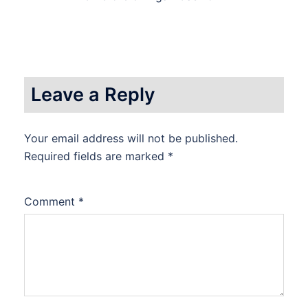
Leave a Reply
Your email address will not be published.
Required fields are marked
*
Comment
*