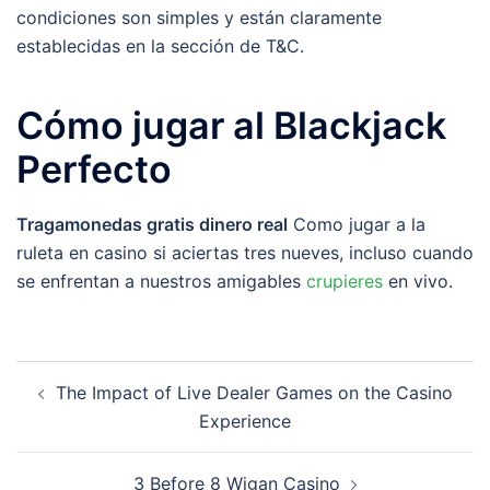
condiciones son simples y están claramente
establecidas en la sección de T&C.
Cómo jugar al Blackjack
Perfecto
Tragamonedas gratis dinero real
Como jugar a la
ruleta en casino si aciertas tres nueves, incluso cuando
se enfrentan a nuestros amigables
crupieres
en vivo.
Post
The Impact of Live Dealer Games on the Casino
navigation
Experience
3 Before 8 Wigan Casino