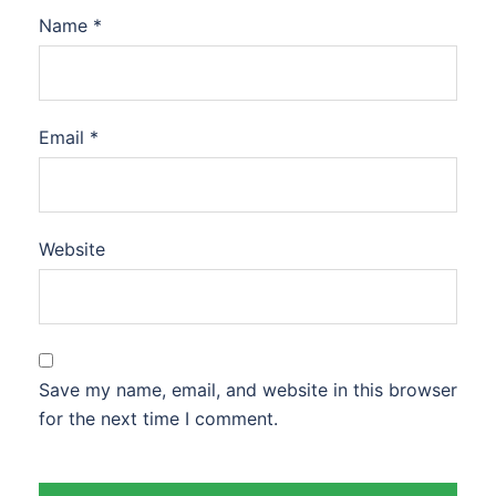
Name
*
Email
*
Website
Save my name, email, and website in this browser
for the next time I comment.