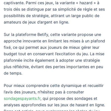
captivante. Parmi ces jeux, la variante « hazard » à
trois dés se distingue par sa simplicité de règle et ses
possibilités de stratégie, attirant un large public de
amateurs de jeux d’argent en ligne.
Sur la plateforme Betify, cette variante propose une
approche innovante en limitant les mises à un plafond
fixé, ce qui permet aux joueurs de mieux gérer leur
budget tout en conservant l’excitation du jeu. La mise
plafonnée incite également à adopter une stratégie
plus réfléchie, évitant des pertes importantes en peu
de temps.
Pour mieux comprendre cette dynamique et recueillir
l’avis des joueurs, n’hésitez pas à consulter
sondagespayants.fr
, qui propose des sondages et
analyses approfondies sur les jeux de hasard en ligne.