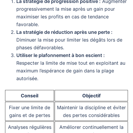
La stratégie de progression positive :
Augmenter
progressivement la mise après un gain pour
maximiser les profits en cas de tendance
favorable.
La stratégie de réduction après une perte :
Diminuer la mise pour limiter les dégâts lors de
phases défavorables.
Utiliser le plafonnement à bon escient :
Respecter la limite de mise tout en exploitant au
maximum l’espérance de gain dans la plage
autorisée.
Conseil
Objectif
Fixer une limite de
Maintenir la discipline et éviter
gains et de pertes
des pertes considérables
Analyses régulières
Améliorer continuellement la