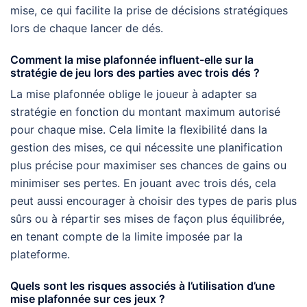
mise, ce qui facilite la prise de décisions stratégiques
lors de chaque lancer de dés.
Comment la mise plafonnée influent-elle sur la
stratégie de jeu lors des parties avec trois dés ?
La mise plafonnée oblige le joueur à adapter sa
stratégie en fonction du montant maximum autorisé
pour chaque mise. Cela limite la flexibilité dans la
gestion des mises, ce qui nécessite une planification
plus précise pour maximiser ses chances de gains ou
minimiser ses pertes. En jouant avec trois dés, cela
peut aussi encourager à choisir des types de paris plus
sûrs ou à répartir ses mises de façon plus équilibrée,
en tenant compte de la limite imposée par la
plateforme.
Quels sont les risques associés à l’utilisation d’une
mise plafonnée sur ces jeux ?