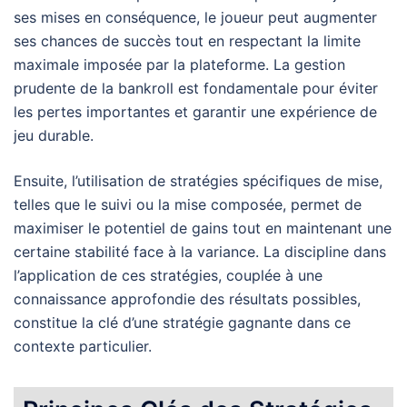
ses mises en conséquence, le joueur peut augmenter
ses chances de succès tout en respectant la limite
maximale imposée par la plateforme. La gestion
prudente de la bankroll est fondamentale pour éviter
les pertes importantes et garantir une expérience de
jeu durable.
Ensuite, l’utilisation de stratégies spécifiques de mise,
telles que le suivi ou la mise composée, permet de
maximiser le potentiel de gains tout en maintenant une
certaine stabilité face à la variance. La discipline dans
l’application de ces stratégies, couplée à une
connaissance approfondie des résultats possibles,
constitue la clé d’une stratégie gagnante dans ce
contexte particulier.