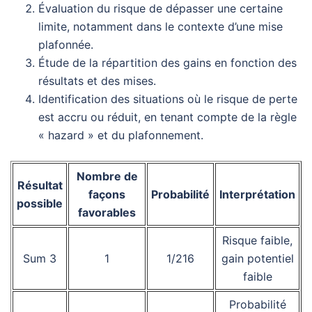
Évaluation du risque de dépasser une certaine
limite, notamment dans le contexte d’une mise
plafonnée.
Étude de la répartition des gains en fonction des
résultats et des mises.
Identification des situations où le risque de perte
est accru ou réduit, en tenant compte de la règle
« hazard » et du plafonnement.
Nombre de
Résultat
façons
Probabilité
Interprétation
possible
favorables
Risque faible,
Sum 3
1
1/216
gain potentiel
faible
Probabilité