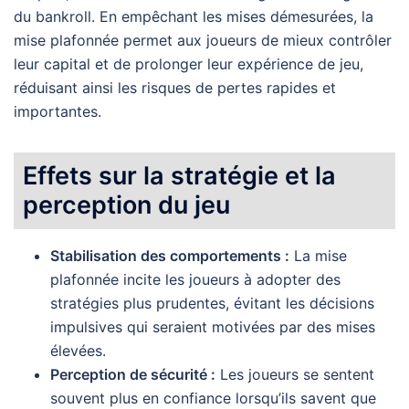
du bankroll. En empêchant les mises démesurées, la
mise plafonnée permet aux joueurs de mieux contrôler
leur capital et de prolonger leur expérience de jeu,
réduisant ainsi les risques de pertes rapides et
importantes.
Effets sur la stratégie et la
perception du jeu
Stabilisation des comportements :
La mise
plafonnée incite les joueurs à adopter des
stratégies plus prudentes, évitant les décisions
impulsives qui seraient motivées par des mises
élevées.
Perception de sécurité :
Les joueurs se sentent
souvent plus en confiance lorsqu’ils savent que