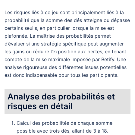
Les risques liés à ce jeu sont principalement liés à la
probabilité que la somme des dés atteigne ou dépasse
certains seuils, en particulier lorsque la mise est
plafonnée. La maîtrise des probabilités permet
d’évaluer si une stratégie spécifique peut augmenter
les gains ou réduire l’exposition aux pertes, en tenant
compte de la mise maximale imposée par Betify. Une
analyse rigoureuse des différentes issues potentielles
est donc indispensable pour tous les participants.
Analyse des probabilités et
risques en détail
Calcul des probabilités de chaque somme
possible avec trois dés, allant de 3 à 18.