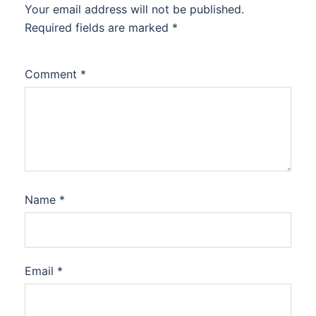
Your email address will not be published.
Required fields are marked
*
Comment
*
Name
*
Email
*