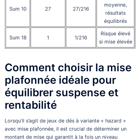
moyenne,
Sum 10
27
27/216
résultats
équilibrés
Risque élevé
Sum 18
1
1/216
si mise élevée
Comment choisir la mise
plafonnée idéale pour
équilibrer suspense et
rentabilité
Lorsqu’il s’agit de jeux de dés à variante « hazard »
avec mise plafonnée, il est crucial de déterminer un
montant de mise qui garantit à la fois un niveau