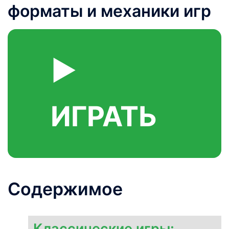
форматы и механики игр
▶️
ИГРАТЬ
Содержимое
Классические игры: