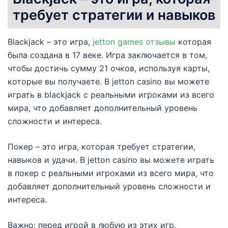
требует стратегии и навыков
Blackjack – это игра,
jetton games отзывы
которая
была создана в 17 веке. Игра заключается в том,
чтобы достичь сумму 21 очков, используя карты,
которые вы получаете. В jetton casino вы можете
играть в blackjack с реальными игроками из всего
мира, что добавляет дополнительный уровень
сложности и интереса.
Покер – это игра, которая требует стратегии,
навыков и удачи. В jetton casino вы можете играть
в покер с реальными игроками из всего мира, что
добавляет дополнительный уровень сложности и
интереса.
Важно: перед игрой в любую из этих игр,