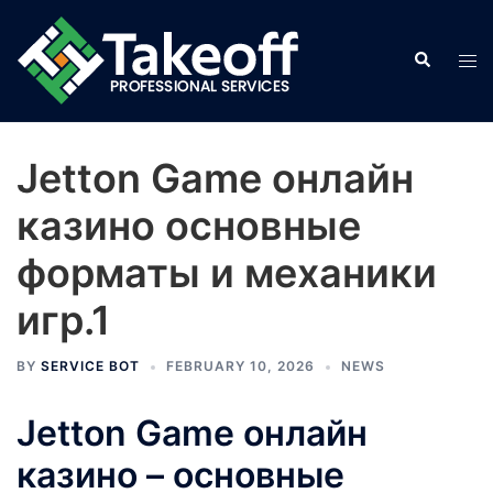
Skip
to
Search
Tog
content
men
Jetton Game онлайн
казино основные
форматы и механики
игр.1
BY
SERVICE BOT
FEBRUARY 10, 2026
NEWS
Jetton Game онлайн
казино – основные