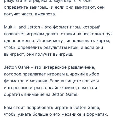
результаты игры, используя карты, чтобы
определить выигрыш, и если они выиграют, они
получат часть джекпота.
Multi-Hand Jetton – это формат игры, который
позволяет игрокам делать ставки на несколько рук
одновременно. Игроки могут использовать карты,
чтобы определить результаты игры, и если они
выиграют, они получат выигрыш.
Jetton Game – это интересное развлечение,
которое предлагает игрокам широкий выбор
форматов и механик. Если вы ищете новые и
интересные игры в онлайн-казино, вам стоит
обратить внимание на Jetton Game.
Вам стоит попробовать играть в Jetton Game,
чтобы узнать больше о его механике и форматах.