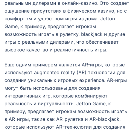
реальными дилерами в онлайн-казино. Это создает
ощущение присутствия в физическом казино, но с
комфортом и удобством игры из дома. Jetton
Game, к примеру, предлагает игрокам
возможность играть в рулетку, blackjack и другие
игры с реальными дилерами, что обеспечивает
высокое качество и реалистичность игры.
Еще одним примером является AR-игры, которые
используют augmented reality (AR) технологии для
создания уникальных игровых experience. AR-игры
могут быть использованы для создания
интерактивных игр, которые комбинируют
реальность и виртуальность. Jetton Game, к
примеру, предлагает игрокам возможность играть
в AR-игры, такие как AR-рулетка и AR-blackjack,
которые используют AR-технологии для создания