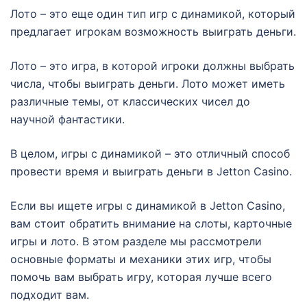
Лото – это еще один тип игр с динамикой, который
предлагает игрокам возможность выиграть деньги.
Лото – это игра, в которой игроки должны выбрать
числа, чтобы выиграть деньги. Лото может иметь
различные темы, от классических чисел до
научной фантастики.
В целом, игры с динамикой – это отличный способ
провести время и выиграть деньги в Jetton Casino.
Если вы ищете игры с динамикой в Jetton Casino,
вам стоит обратить внимание на слоты, карточные
игры и лото. В этом разделе мы рассмотрели
основные форматы и механики этих игр, чтобы
помочь вам выбрать игру, которая лучше всего
подходит вам.