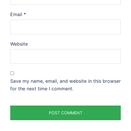
Email
*
Website
Save my name, email, and website in this browser
for the next time I comment.