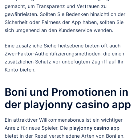
gemacht, um Transparenz und Vertrauen zu
gewährleisten. Sollten Sie Bedenken hinsichtlich der
Sicherheit oder Fairness der App haben, sollten Sie
sich umgehend an den Kundenservice wenden.
Eine zusätzliche Sicherheitsebene bieten oft auch
Zwei-Faktor-Authentifizierungsmethoden, die einen
zusätzlichen Schutz vor unbefugtem Zugriff auf Ihr
Konto bieten.
Boni und Promotionen in
der playjonny casino app
Ein attraktiver Willkommensbonus ist ein wichtiger
Anreiz für neue Spieler. Die
playjonny casino app
bietet in der Regel verschiedene Arten von Boni an,