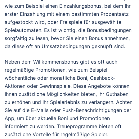
wie zum Beispiel einen Einzahlungsbonus, bei dem Ihr
erster Einzahlung mit einem bestimmten Prozentsatz
aufgestockt wird, oder Freispiele für ausgewählte
Spielautomaten. Es ist wichtig, die Bonusbedingungen
sorgfältig zu lesen, bevor Sie einen Bonus annehmen,
da diese oft an Umsatzbedingungen geknüpft sind.
Neben dem Willkommensbonus gibt es oft auch
regelmäßige Promotionen, wie zum Beispiel
wöchentliche oder monatliche Boni, Cashback-
Aktionen oder Gewinnspiele. Diese Angebote können
Ihnen zusätzliche Möglichkeiten bieten, Ihr Guthaben
zu erhöhen und Ihr Spielerlebnis zu verlängern. Achten
Sie auf die E-Mails oder Push-Benachrichtigungen der
App, um über aktuelle Boni und Promotionen
informiert zu werden. Treueprogramme bieten oft
zusätzliche Vorteile für regelmäßige Spieler.