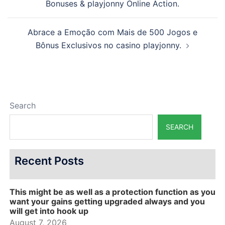
navigation
Bonuses & playjonny Online Action.
Abrace a Emoção com Mais de 500 Jogos e
Bônus Exclusivos no casino playjonny.
Search
SEARCH
Recent Posts
This might be as well as a protection function as you
want your gains getting upgraded always and you
will get into hook up
August 7, 2026