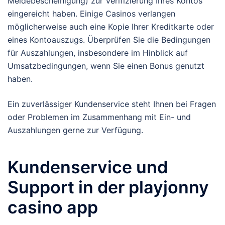
Meldebescheinigung) zur Verifizierung Ihres Kontos
eingereicht haben. Einige Casinos verlangen
möglicherweise auch eine Kopie Ihrer Kreditkarte oder
eines Kontoauszugs. Überprüfen Sie die Bedingungen
für Auszahlungen, insbesondere im Hinblick auf
Umsatzbedingungen, wenn Sie einen Bonus genutzt
haben.
Ein zuverlässiger Kundenservice steht Ihnen bei Fragen
oder Problemen im Zusammenhang mit Ein- und
Auszahlungen gerne zur Verfügung.
Kundenservice und
Support in der playjonny
casino app