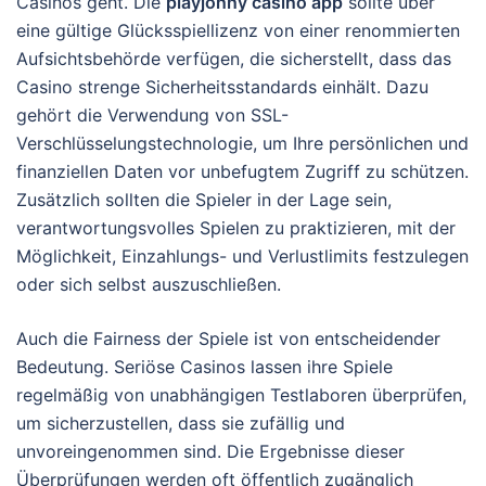
Casinos geht. Die
playjonny casino app
sollte über
eine gültige Glücksspiellizenz von einer renommierten
Aufsichtsbehörde verfügen, die sicherstellt, dass das
Casino strenge Sicherheitsstandards einhält. Dazu
gehört die Verwendung von SSL-
Verschlüsselungstechnologie, um Ihre persönlichen und
finanziellen Daten vor unbefugtem Zugriff zu schützen.
Zusätzlich sollten die Spieler in der Lage sein,
verantwortungsvolles Spielen zu praktizieren, mit der
Möglichkeit, Einzahlungs- und Verlustlimits festzulegen
oder sich selbst auszuschließen.
Auch die Fairness der Spiele ist von entscheidender
Bedeutung. Seriöse Casinos lassen ihre Spiele
regelmäßig von unabhängigen Testlaboren überprüfen,
um sicherzustellen, dass sie zufällig und
unvoreingenommen sind. Die Ergebnisse dieser
Überprüfungen werden oft öffentlich zugänglich