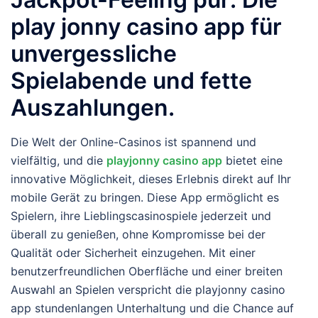
play jonny casino app für
unvergessliche
Spielabende und fette
Auszahlungen.
Die Welt der Online-Casinos ist spannend und
vielfältig, und die
playjonny casino app
bietet eine
innovative Möglichkeit, dieses Erlebnis direkt auf Ihr
mobile Gerät zu bringen. Diese App ermöglicht es
Spielern, ihre Lieblingscasinospiele jederzeit und
überall zu genießen, ohne Kompromisse bei der
Qualität oder Sicherheit einzugehen. Mit einer
benutzerfreundlichen Oberfläche und einer breiten
Auswahl an Spielen verspricht die playjonny casino
app stundenlangen Unterhaltung und die Chance auf