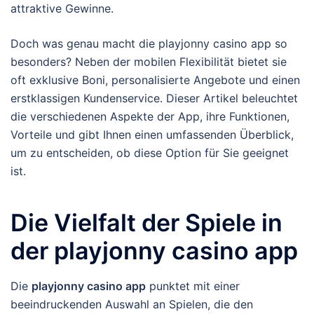
attraktive Gewinne.
Doch was genau macht die playjonny casino app so
besonders? Neben der mobilen Flexibilität bietet sie
oft exklusive Boni, personalisierte Angebote und einen
erstklassigen Kundenservice. Dieser Artikel beleuchtet
die verschiedenen Aspekte der App, ihre Funktionen,
Vorteile und gibt Ihnen einen umfassenden Überblick,
um zu entscheiden, ob diese Option für Sie geeignet
ist.
Die Vielfalt der Spiele in
der playjonny casino app
Die
playjonny casino app
punktet mit einer
beeindruckenden Auswahl an Spielen, die den