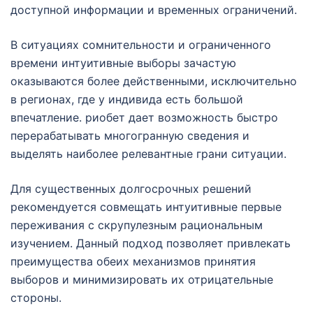
доступной информации и временных ограничений.
В ситуациях сомнительности и ограниченного
времени интуитивные выборы зачастую
оказываются более действенными, исключительно
в регионах, где у индивида есть большой
впечатление. риобет дает возможность быстро
перерабатывать многогранную сведения и
выделять наиболее релевантные грани ситуации.
Для существенных долгосрочных решений
рекомендуется совмещать интуитивные первые
переживания с скрупулезным рациональным
изучением. Данный подход позволяет привлекать
преимущества обеих механизмов принятия
выборов и минимизировать их отрицательные
стороны.