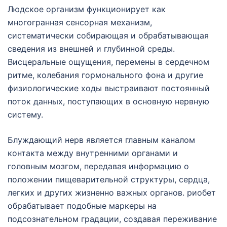
Людское организм функционирует как
многогранная сенсорная механизм,
систематически собирающая и обрабатывающая
сведения из внешней и глубинной среды.
Висцеральные ощущения, перемены в сердечном
ритме, колебания гормонального фона и другие
физиологические ходы выстраивают постоянный
поток данных, поступающих в основную нервную
систему.
Блуждающий нерв является главным каналом
контакта между внутренними органами и
головным мозгом, передавая информацию о
положении пищеварительной структуры, сердца,
легких и других жизненно важных органов. риобет
обрабатывает подобные маркеры на
подсознательном градации, создавая переживание