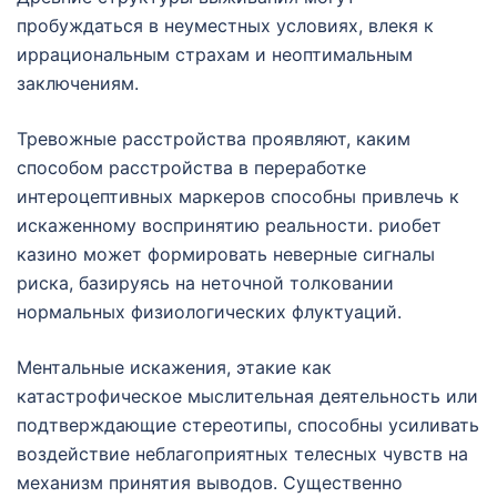
пробуждаться в неуместных условиях, влекя к
иррациональным страхам и неоптимальным
заключениям.
Тревожные расстройства проявляют, каким
способом расстройства в переработке
интероцептивных маркеров способны привлечь к
искаженному воспринятию реальности. риобет
казино может формировать неверные сигналы
риска, базируясь на неточной толковании
нормальных физиологических флуктуаций.
Ментальные искажения, этакие как
катастрофическое мыслительная деятельность или
подтверждающие стереотипы, способны усиливать
воздействие неблагоприятных телесных чувств на
механизм принятия выводов. Существенно