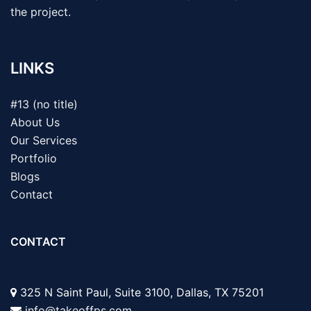
the project.
LINKS
#13 (no title)
About Us
Our Services
Portfolio
Blogs
Contact
CONTACT
325 N Saint Paul, Suite 3100, Dallas, TX 75201
info@takeoffps.com