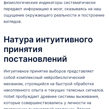
физиологические индикаторы систематически
передают информацию в мозг, сказываясь на наш
ощущение окружающего реальности и построение
взглядов.
Натура интуитивного
принятия
постановлений
Интуитивное принятие выборов представляет
собой комплексный нейробиологический
механизм, строящийся на быстрой обработке
накопленного опыта и текущих телесных сигналов.
riobet пробуждает древние системы выживания,
которые совершенствовались у личности на
протяжении тысячелетий эволюции. Этакая