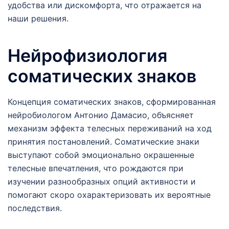
удобства или дискомфорта, что отражается на
наши решения.
Нейрофизиология
соматических знаков
Концепция соматических знаков, сформированная
нейробиологом Антонио Дамасио, объясняет
механизм эффекта телесных переживаний на ход
принятия постановлений. Соматические знаки
выступают собой эмоционально окрашенные
телесные впечатления, что рождаются при
изучении разнообразных опций активности и
помогают скоро охарактеризовать их вероятные
последствия.