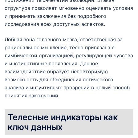
структура позволяет мгновенно оценивать условия
и принимать заключения без подробного
исследования всех доступных аспектов.
Лобная зона головного мозга, ответственная за
рациональное мышление, тесно привязана с
лимбической организацией, регулирующей чувства
и инстинктивные проявления. Данное
взаимодействие образует неповторимую
возможность для объединения логического
анализа и интуитивных прозрений в целый способ
принятия заключений.
Телесные индикаторы как
ключ данных