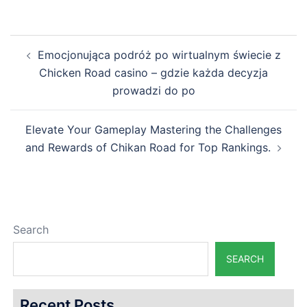
Post
Emocjonująca podróż po wirtualnym świecie z
navigation
Chicken Road casino – gdzie każda decyzja
prowadzi do po
Elevate Your Gameplay Mastering the Challenges
and Rewards of Chikan Road for Top Rankings.
Search
SEARCH
Recent Posts