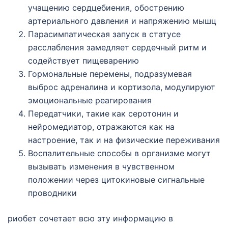
учащению сердцебиения, обострению
артериального давления и напряжению мышц
Парасимпатическая запуск в статусе
расслабления замедляет сердечный ритм и
содействует пищеварению
Гормональные перемены, подразумевая
выброс адреналина и кортизола, модулируют
эмоциональные реагирования
Передатчики, такие как серотонин и
нейромедиатор, отражаются как на
настроение, так и на физические переживания
Воспалительные способы в организме могут
вызывать изменения в чувственном
положении через цитокиновые сигнальные
проводники
риобет сочетает всю эту информацию в