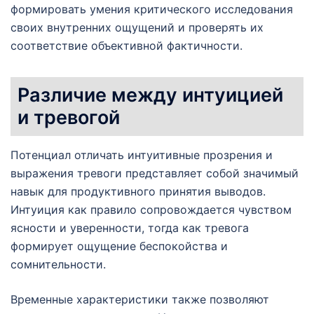
формировать умения критического исследования
своих внутренних ощущений и проверять их
соответствие объективной фактичности.
Различие между интуицией
и тревогой
Потенциал отличать интуитивные прозрения и
выражения тревоги представляет собой значимый
навык для продуктивного принятия выводов.
Интуиция как правило сопровождается чувством
ясности и уверенности, тогда как тревога
формирует ощущение беспокойства и
сомнительности.
Временные характеристики также позволяют