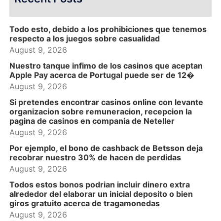
Todo esto, debido a los prohibiciones que tenemos
respecto a los juegos sobre casualidad
August 9, 2026
Nuestro tanque infimo de los casinos que aceptan
Apple Pay acerca de Portugal puede ser de 12�
August 9, 2026
Si pretendes encontrar casinos online con levante
organizacion sobre remuneracion, recepcion la
pagina de casinos en compania de Neteller
August 9, 2026
Por ejemplo, el bono de cashback de Betsson deja
recobrar nuestro 30% de hacen de perdidas
August 9, 2026
Todos estos bonos podrian incluir dinero extra
alrededor del elaborar un inicial deposito o bien
giros gratuito acerca de tragamonedas
August 9, 2026