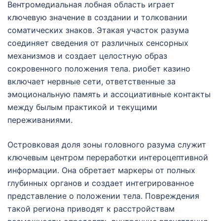
Вентромедиальная лобная область играет
ключевую значение в создании и толковании
соматических знаков. Этакая участок разума
соединяет сведения от различных сенсорных
механизмов и создает целостную образ
сокровенного положения тела. риобет казино
включает нервные сети, ответственные за
эмоциональную память и ассоциативные контакты
между былым практикой и текущими
переживаниями.
Островковая доля зоны головного разума служит
ключевым центром переработки интероцептивной
информации. Она обретает маркеры от полных
глубинных органов и создает интегрированное
представление о положении тела. Повреждения
такой региона приводят к расстройствам