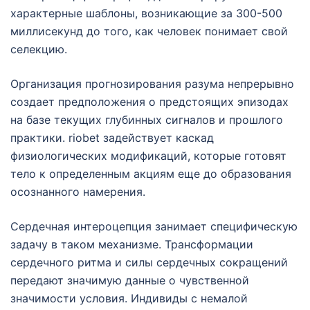
характерные шаблоны, возникающие за 300-500
миллисекунд до того, как человек понимает свой
селекцию.
Организация прогнозирования разума непрерывно
создает предположения о предстоящих эпизодах
на базе текущих глубинных сигналов и прошлого
практики. riobet задействует каскад
физиологических модификаций, которые готовят
тело к определенным акциям еще до образования
осознанного намерения.
Сердечная интероцепция занимает специфическую
задачу в таком механизме. Трансформации
сердечного ритма и силы сердечных сокращений
передают значимую данные о чувственной
значимости условия. Индивиды с немалой