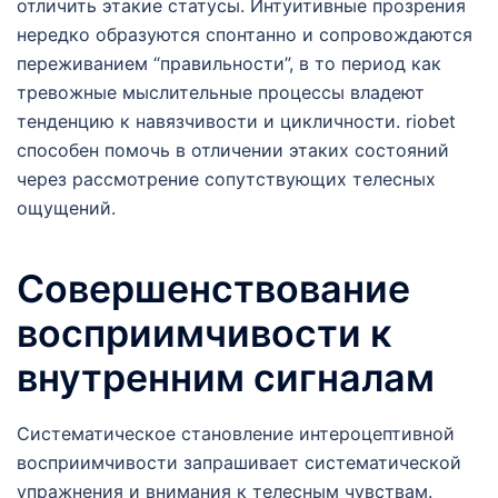
отличить этакие статусы. Интуитивные прозрения
нередко образуются спонтанно и сопровождаются
переживанием “правильности”, в то период как
тревожные мыслительные процессы владеют
тенденцию к навязчивости и цикличности. riobet
способен помочь в отличении этаких состояний
через рассмотрение сопутствующих телесных
ощущений.
Совершенствование
восприимчивости к
внутренним сигналам
Систематическое становление интероцептивной
восприимчивости запрашивает систематической
упражнения и внимания к телесным чувствам.