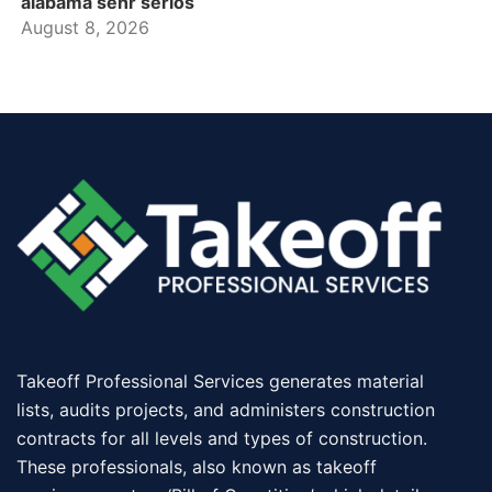
alabama sehr serios
August 8, 2026
Takeoff Professional Services generates material
lists, audits projects, and administers construction
contracts for all levels and types of construction.
These professionals, also known as takeoff