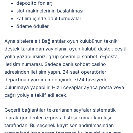
depozito fonlar;
slot makinelerinin başlatılması;
katılım içinde ödül turnuvalar;
ödeme ödüller.
Ayna sitelere ait Bağlantılar oyun kulübünün teknik
destek tarafından yayınlanır. oyun kulübü destek çeşitli
yolla yazabilirsiniz: grup çevrimiçi sohbet, e-posta,
iletişim numarası. Sadece canlı sohbet casino
adresinden iletişim yapın. 24 saat operatörler
departman yardım mod içinde 7/24 tavsiyede
bulunmaya yapabilir. Hızlı cevaplar ayrıca posta veya
çağrı yoluyla teklif edilecek.
Geçerli bağlantılar tekrarlanan sayfalar sistematik
olarak gönderilen e-posta listesi kumar kuruluşu
tarafından. Bu seçenek kayıt sonlandırılmasından
tamamlandıktan sonra tamamen kullanılabilir çalıştır.