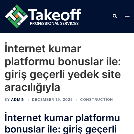
Skip
to
Search
Tog
content
men
İnternet kumar
platformu bonuslar ile:
giriş geçerli yedek site
aracılığıyla
BY
ADMIN
DECEMBER 19, 2025
CONSTRUCTION
İnternet kumar platformu
bonuslar ile: giriş geçerli