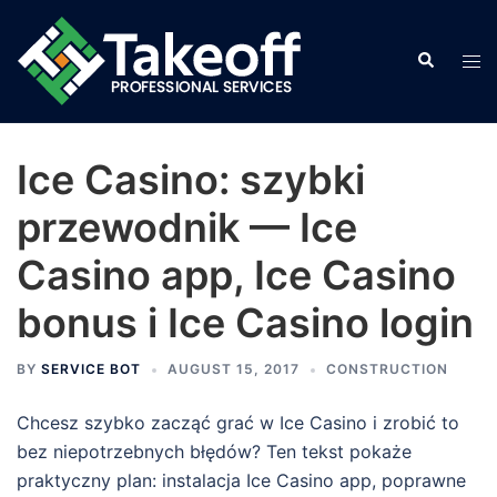
Skip
to
Search
Tog
content
men
Ice Casino: szybki
przewodnik — Ice
Casino app, Ice Casino
bonus i Ice Casino login
BY
SERVICE BOT
AUGUST 15, 2017
CONSTRUCTION
Chcesz szybko zacząć grać w Ice Casino i zrobić to
bez niepotrzebnych błędów? Ten tekst pokaże
praktyczny plan: instalacja Ice Casino app, poprawne