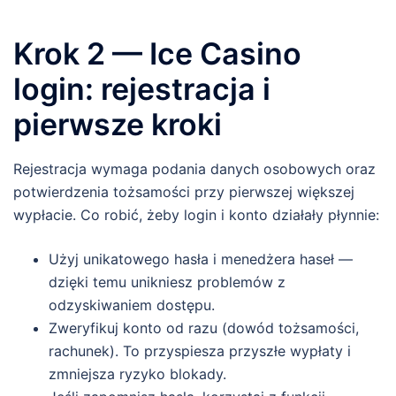
Krok 2 — Ice Casino
login: rejestracja i
pierwsze kroki
Rejestracja wymaga podania danych osobowych oraz
potwierdzenia tożsamości przy pierwszej większej
wypłacie. Co robić, żeby login i konto działały płynnie:
Użyj unikatowego hasła i menedżera haseł —
dzięki temu unikniesz problemów z
odzyskiwaniem dostępu.
Zweryfikuj konto od razu (dowód tożsamości,
rachunek). To przyspiesza przyszłe wypłaty i
zmniejsza ryzyko blokady.