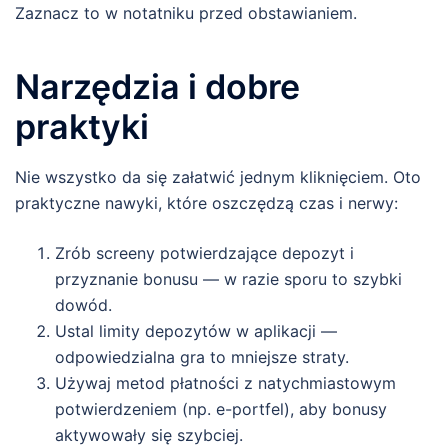
Zaznacz to w notatniku przed obstawianiem.
Narzędzia i dobre
praktyki
Nie wszystko da się załatwić jednym kliknięciem. Oto
praktyczne nawyki, które oszczędzą czas i nerwy:
Zrób screeny potwierdzające depozyt i
przyznanie bonusu — w razie sporu to szybki
dowód.
Ustal limity depozytów w aplikacji —
odpowiedzialna gra to mniejsze straty.
Używaj metod płatności z natychmiastowym
potwierdzeniem (np. e-portfel), aby bonusy
aktywowały się szybciej.