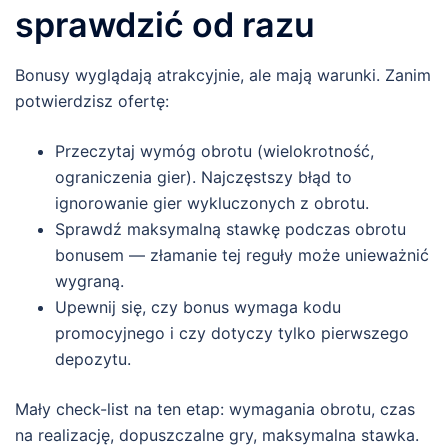
sprawdzić od razu
Bonusy wyglądają atrakcyjnie, ale mają warunki. Zanim
potwierdzisz ofertę:
Przeczytaj wymóg obrotu (wielokrotność,
ograniczenia gier). Najczęstszy błąd to
ignorowanie gier wykluczonych z obrotu.
Sprawdź maksymalną stawkę podczas obrotu
bonusem — złamanie tej reguły może unieważnić
wygraną.
Upewnij się, czy bonus wymaga kodu
promocyjnego i czy dotyczy tylko pierwszego
depozytu.
Mały check-list na ten etap: wymagania obrotu, czas
na realizację, dopuszczalne gry, maksymalna stawka.