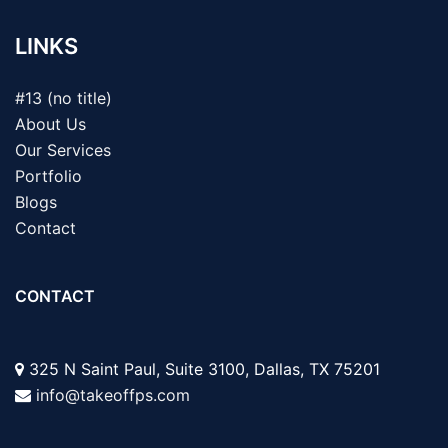
LINKS
#13 (no title)
About Us
Our Services
Portfolio
Blogs
Contact
CONTACT
325 N Saint Paul, Suite 3100, Dallas, TX 75201
info@takeoffps.com