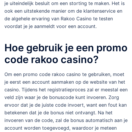
je uiteindelijk besluit om een storting te maken. Het is
ook een uitstekende manier om de klantenservice en
de algehele ervaring van Rakoo Casino te testen
voordat je je aanmeldt voor een account.
Hoe gebruik je een promo
code rakoo casino?
Om een promo code rakoo casino te gebruiken, moet
je eerst een account aanmaken op de website van het
casino. Tijdens het registratieproces zal er meestal een
veld zijn waar je de bonuscode kunt invoeren. Zorg
ervoor dat je de juiste code invoert, want een fout kan
betekenen dat je de bonus niet ontvangt. Na het
invoeren van de code, zal de bonus automatisch aan je
account worden toegevoegd, waardoor je meteen