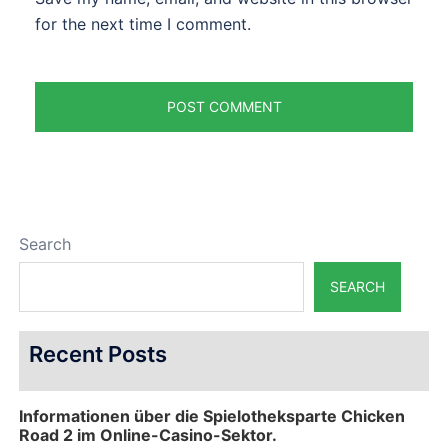
for the next time I comment.
Search
SEARCH
Recent Posts
Informationen über die Spielotheksparte Chicken
Road 2 im Online-Casino-Sektor.