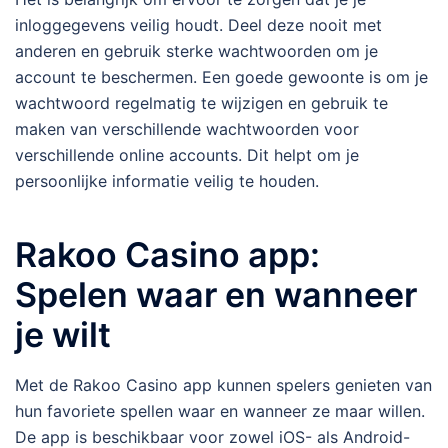
inloggegevens veilig houdt. Deel deze nooit met
anderen en gebruik sterke wachtwoorden om je
account te beschermen. Een goede gewoonte is om je
wachtwoord regelmatig te wijzigen en gebruik te
maken van verschillende wachtwoorden voor
verschillende online accounts. Dit helpt om je
persoonlijke informatie veilig te houden.
Rakoo Casino app:
Spelen waar en wanneer
je wilt
Met de Rakoo Casino app kunnen spelers genieten van
hun favoriete spellen waar en wanneer ze maar willen.
De app is beschikbaar voor zowel iOS- als Android-