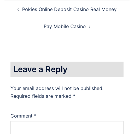
Post
Pokies Online Deposit Casino Real Money
navigation
Pay Mobile Casino
Leave a Reply
Your email address will not be published.
Required fields are marked
*
Comment
*