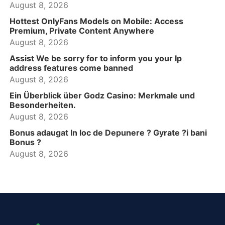
August 8, 2026
Hottest OnlyFans Models on Mobile: Access
Premium, Private Content Anywhere
August 8, 2026
Assist We be sorry for to inform you your Ip
address features come banned
August 8, 2026
Ein Überblick über Godz Casino: Merkmale und
Besonderheiten.
August 8, 2026
Bonus adaugat In loc de Depunere ? Gyrate ?i bani
Bonus ?
August 8, 2026