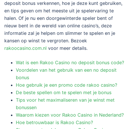
deposit bonus verkennen, hoe je deze kunt gebruiken,
en tips geven om het meeste uit je spelervaring te
halen. Of je nu een doorgewinterde speler bent of
nieuw bent in de wereld van online casino’s, deze
informatie zal je helpen om slimmer te spelen en je
kansen op winst te vergroten. Bezoek
rakoocasino.com.nl
voor meer details.
Wat is een Rakoo Casino no deposit bonus code?
Voordelen van het gebruik van een no deposit
bonus
Hoe gebruik je een promo code rakoo casino?
De beste spellen om te spelen met je bonus
Tips voor het maximaliseren van je winst met
bonussen
Waarom kiezen voor Rakoo Casino in Nederland?
Hoe betrouwbaar is Rakoo Casino?