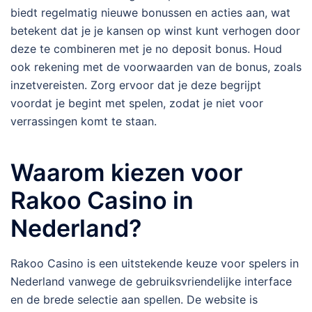
biedt regelmatig nieuwe bonussen en acties aan, wat
betekent dat je je kansen op winst kunt verhogen door
deze te combineren met je no deposit bonus. Houd
ook rekening met de voorwaarden van de bonus, zoals
inzetvereisten. Zorg ervoor dat je deze begrijpt
voordat je begint met spelen, zodat je niet voor
verrassingen komt te staan.
Waarom kiezen voor
Rakoo Casino in
Nederland?
Rakoo Casino is een uitstekende keuze voor spelers in
Nederland vanwege de gebruiksvriendelijke interface
en de brede selectie aan spellen. De website is