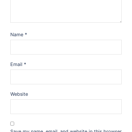
Name
*
Email
*
Website
Save my name, email, and website in this browser