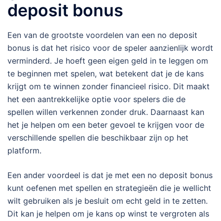
deposit bonus
Een van de grootste voordelen van een no deposit
bonus is dat het risico voor de speler aanzienlijk wordt
verminderd. Je hoeft geen eigen geld in te leggen om
te beginnen met spelen, wat betekent dat je de kans
krijgt om te winnen zonder financieel risico. Dit maakt
het een aantrekkelijke optie voor spelers die de
spellen willen verkennen zonder druk. Daarnaast kan
het je helpen om een beter gevoel te krijgen voor de
verschillende spellen die beschikbaar zijn op het
platform.
Een ander voordeel is dat je met een no deposit bonus
kunt oefenen met spellen en strategieën die je wellicht
wilt gebruiken als je besluit om echt geld in te zetten.
Dit kan je helpen om je kans op winst te vergroten als