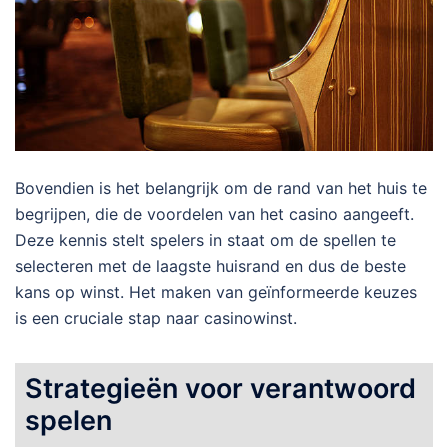
Bovendien is het belangrijk om de rand van het huis te
begrijpen, die de voordelen van het casino aangeeft.
Deze kennis stelt spelers in staat om de spellen te
selecteren met de laagste huisrand en dus de beste
kans op winst. Het maken van geïnformeerde keuzes
is een cruciale stap naar casinowinst.
Strategieën voor verantwoord
spelen