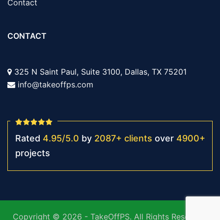
Contact
CONTACT
325 N Saint Paul, Suite 3100, Dallas, TX 75201
info@takeoffps.com
Rated
4.95
/
5.0
by
2087
+
clients
over
4900
+
projects
Copyright © 2026 - TakeOffPS. All Rights Reserved.