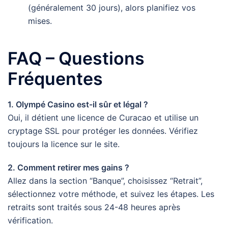
(généralement 30 jours), alors planifiez vos
mises.
FAQ – Questions
Fréquentes
1. Olympé Casino est-il sûr et légal ?
Oui, il détient une licence de Curacao et utilise un
cryptage SSL pour protéger les données. Vérifiez
toujours la licence sur le site.
2. Comment retirer mes gains ?
Allez dans la section “Banque”, choisissez “Retrait”,
sélectionnez votre méthode, et suivez les étapes. Les
retraits sont traités sous 24-48 heures après
vérification.