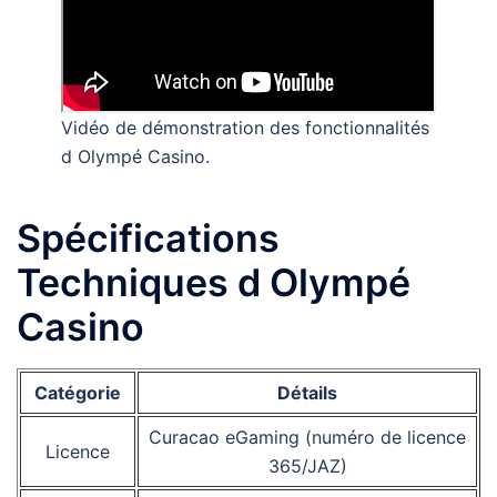
Vidéo de démonstration des fonctionnalités
d Olympé Casino.
Spécifications
Techniques d Olympé
Casino
Catégorie
Détails
Curacao eGaming (numéro de licence
Licence
365/JAZ)