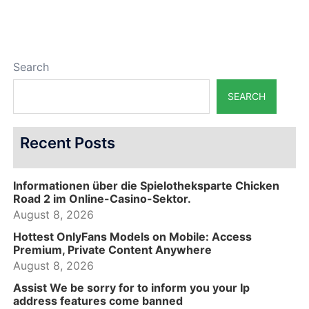
Search
SEARCH
Recent Posts
Informationen über die Spielotheksparte Chicken
Road 2 im Online-Casino-Sektor.
August 8, 2026
Hottest OnlyFans Models on Mobile: Access
Premium, Private Content Anywhere
August 8, 2026
Assist We be sorry for to inform you your Ip
address features come banned