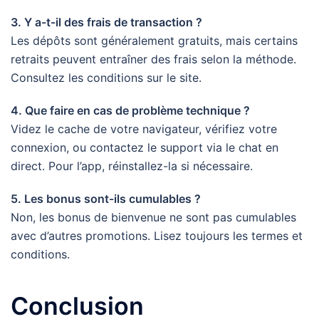
3. Y a-t-il des frais de transaction ?
Les dépôts sont généralement gratuits, mais certains
retraits peuvent entraîner des frais selon la méthode.
Consultez les conditions sur le site.
4. Que faire en cas de problème technique ?
Videz le cache de votre navigateur, vérifiez votre
connexion, ou contactez le support via le chat en
direct. Pour l’app, réinstallez-la si nécessaire.
5. Les bonus sont-ils cumulables ?
Non, les bonus de bienvenue ne sont pas cumulables
avec d’autres promotions. Lisez toujours les termes et
conditions.
Conclusion