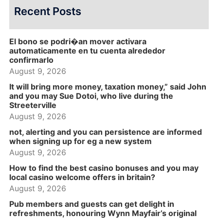
Recent Posts
El bono se podri�an mover activara
automaticamente en tu cuenta alrededor
confirmarlo
August 9, 2026
It will bring more money, taxation money,” said John
and you may Sue Dotoi, who live during the
Streeterville
August 9, 2026
not, alerting and you can persistence are informed
when signing up for eg a new system
August 9, 2026
How to find the best casino bonuses and you may
local casino welcome offers in britain?
August 9, 2026
Pub members and guests can get delight in
refreshments, honouring Wynn Mayfair’s original