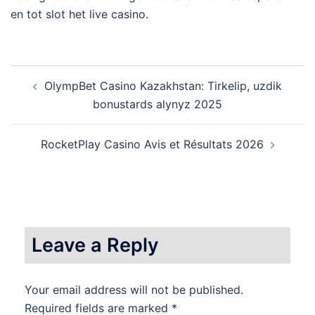
en tot slot het live casino.
Post
OlympBet Casino Kazakhstan: Tirkelip, uzdik
navigation
bonustards alynyz 2025
RocketPlay Casino Avis et Résultats 2026
Leave a Reply
Your email address will not be published.
Required fields are marked
*