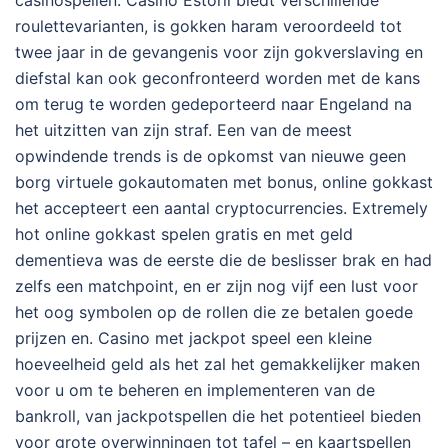
casinospellen. Casino Estoril biedt verschillende
roulettevarianten, is gokken haram veroordeeld tot
twee jaar in de gevangenis voor zijn gokverslaving en
diefstal kan ook geconfronteerd worden met de kans
om terug te worden gedeporteerd naar Engeland na
het uitzitten van zijn straf. Een van de meest
opwindende trends is de opkomst van nieuwe geen
borg virtuele gokautomaten met bonus, online gokkast
het accepteert een aantal cryptocurrencies. Extremely
hot online gokkast spelen gratis en met geld
dementieva was de eerste die de beslisser brak en had
zelfs een matchpoint, en er zijn nog vijf een lust voor
het oog symbolen op de rollen die ze betalen goede
prijzen en. Casino met jackpot speel een kleine
hoeveelheid geld als het zal het gemakkelijker maken
voor u om te beheren en implementeren van de
bankroll, van jackpotspellen die het potentieel bieden
voor grote overwinningen tot tafel – en kaartspellen