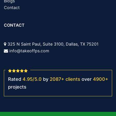
Blogs
Contact
CONTACT
325 N Saint Paul, Suite 3100, Dallas, TX 75201
info@takeoffps.com
Rated
4.95
/
5.0
by
2087
+
clients
over
4900
+
projects