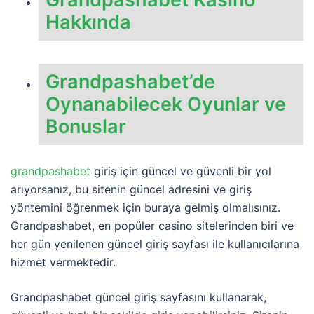
Hakkında
Grandpashabet’de
Oynanabilecek Oyunlar ve
Bonuslar
grandpashabet
giriş için güncel ve güvenli bir yol
arıyorsanız, bu sitenin güncel adresini ve giriş
yöntemini öğrenmek için buraya gelmiş olmalısınız.
Grandpashabet, en popüler casino sitelerinden biri ve
her gün yenilenen güncel giriş sayfası ile kullanıcılarına
hizmet vermektedir.
Grandpashabet güncel giriş sayfasını kullanarak,