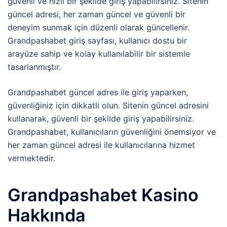
güvenli ve hızlı bir şekilde giriş yapabilirsiniz. Sitenin
güncel adresi, her zaman güncel ve güvenli bir
deneyim sunmak için düzenli olarak güncellenir.
Grandpashabet giriş sayfası, kullanıcı dostu bir
arayüze sahip ve kolay kullanılabilir bir sistemle
tasarlanmıştır.
Grandpashabet güncel adres ile giriş yaparken,
güvenliğiniz için dikkatli olun. Sitenin güncel adresini
kullanarak, güvenli bir şekilde giriş yapabilirsiniz.
Grandpashabet, kullanıcıların güvenliğini önemsiyor ve
her zaman güncel adresi ile kullanıcılarına hizmet
vermektedir.
Grandpashabet Kasino
Hakkında