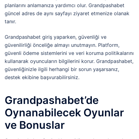
planlarını anlamanıza yardımcı olur. Grandpashabet
güncel adres de aynı sayfayı ziyaret etmenize olanak
tanır.
Grandpashabet giriş yaparken, güvenliği ve
güvenilirliği önceliğe almayı unutmayın. Platform,
güvenli ödeme sistemlerini ve veri koruma politikalarını
kullanarak oyuncuların bilgilerini korur. Grandpashabet,
güvenliğinizle ilgili herhangi bir sorun yaşarsanız,
destek ekibine başvurabilirsiniz.
Grandpashabet’de
Oynanabilecek Oyunlar
ve Bonuslar