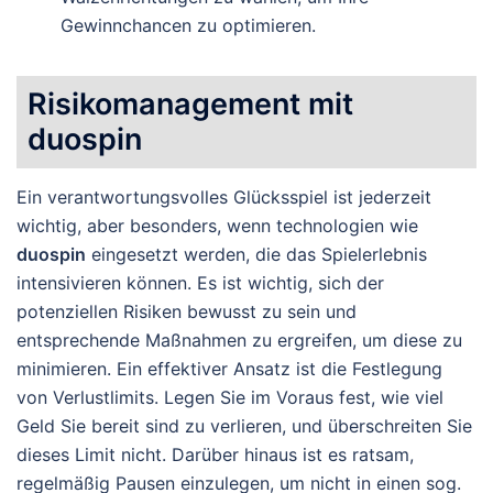
Gewinnchancen zu optimieren.
Risikomanagement mit
duospin
Ein verantwortungsvolles Glücksspiel ist jederzeit
wichtig, aber besonders, wenn technologien wie
duospin
eingesetzt werden, die das Spielerlebnis
intensivieren können. Es ist wichtig, sich der
potenziellen Risiken bewusst zu sein und
entsprechende Maßnahmen zu ergreifen, um diese zu
minimieren. Ein effektiver Ansatz ist die Festlegung
von Verlustlimits. Legen Sie im Voraus fest, wie viel
Geld Sie bereit sind zu verlieren, und überschreiten Sie
dieses Limit nicht. Darüber hinaus ist es ratsam,
regelmäßig Pausen einzulegen, um nicht in einen sog.