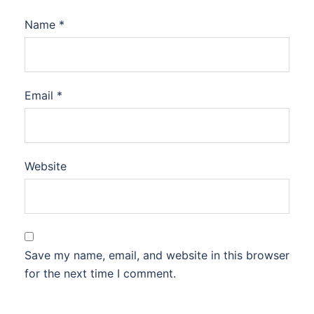
Name
*
Email
*
Website
Save my name, email, and website in this browser
for the next time I comment.