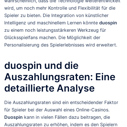
wahrscheinlich, dass die Technologie weiterentwickelt
wird, um noch mehr Kontrolle und Flexibilität für die
Spieler zu bieten. Die Integration von künstlicher
Intelligenz und maschinellem Lernen könnte
duospin
zu einem noch leistungsstärkeren Werkzeug für
Glücksspielfans machen. Die Möglichkeit der
Personalisierung des Spielerlebnisses wird erweitert.
duospin und die
Auszahlungsraten: Eine
detaillierte Analyse
Die Auszahlungsraten sind ein entscheidender Faktor
für Spieler bei der Auswahl eines Online-Casinos.
Duospin
kann in vielen Fällen dazu beitragen, die
Auszahlungsraten zu erhöhen, indem es den Spielern