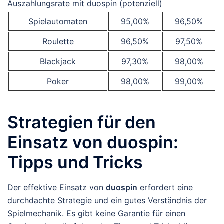
Auszahlungsrate mit duospin (potenziell)
Spielautomaten
95,00%
96,50%
Roulette
96,50%
97,50%
Blackjack
97,30%
98,00%
Poker
98,00%
99,00%
Strategien für den
Einsatz von duospin:
Tipps und Tricks
Der effektive Einsatz von
duospin
erfordert eine
durchdachte Strategie und ein gutes Verständnis der
Spielmechanik. Es gibt keine Garantie für einen