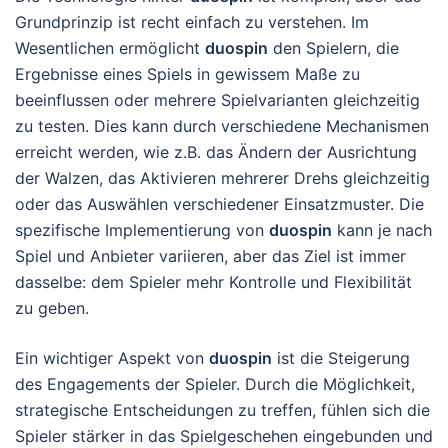
Grundprinzip ist recht einfach zu verstehen. Im
Wesentlichen ermöglicht
duospin
den Spielern, die
Ergebnisse eines Spiels in gewissem Maße zu
beeinflussen oder mehrere Spielvarianten gleichzeitig
zu testen. Dies kann durch verschiedene Mechanismen
erreicht werden, wie z.B. das Ändern der Ausrichtung
der Walzen, das Aktivieren mehrerer Drehs gleichzeitig
oder das Auswählen verschiedener Einsatzmuster. Die
spezifische Implementierung von
duospin
kann je nach
Spiel und Anbieter variieren, aber das Ziel ist immer
dasselbe: dem Spieler mehr Kontrolle und Flexibilität
zu geben.
Ein wichtiger Aspekt von
duospin
ist die Steigerung
des Engagements der Spieler. Durch die Möglichkeit,
strategische Entscheidungen zu treffen, fühlen sich die
Spieler stärker in das Spielgeschehen eingebunden und