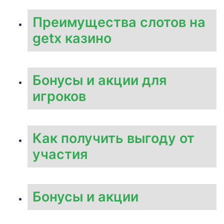
Преимущества слотов на
getx казино
Бонусы и акции для
игроков
Как получить выгоду от
участия
Бонусы и акции