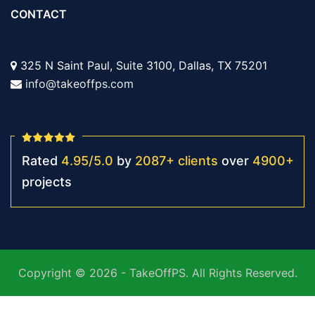
CONTACT
325 N Saint Paul, Suite 3100, Dallas, TX 75201
info@takeoffps.com
Rated
4.95
/
5.0
by
2087
+
clients
over
4900
+
projects
Copyright © 2026 - TakeOffPS. All Rights Reserved.