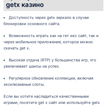
getx казино
Доступность через getx зеркало в случае
блокировки основного сайта.
Возможность играть как на гет икс сайт, так и
через мобильное приложение, которое можно
скачать get x.
Высокая отдача (RTP) у большинства игр, что
увеличивает шансы на успех.
Регулярное обновление коллекции, включая
эксклюзивные слоты.
Если вы хотите насладиться качественными
играми, посетите get x сайт или используйте getx