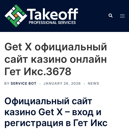
Skip
to
Search
Tog
content
men
Get X официальный
сайт казино онлайн
Гет Икс.3678
BY
SERVICE BOT
JANUARY 26, 2026
NEWS
Официальный сайт
казино Get X – вход и
регистрация в Гет Икс