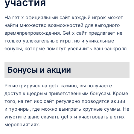
участия
На гет х официальный сайт каждый игрок может
найти множество возможностей для выгодного
времяпрепровождения. Get x сайт предлагает не
только увлекательные игры, но и уникальные
бонусы, которые помогут увеличить ваш банкролл.
Бонусы и акции
Регистрируясь на getx казино, вы получаете
доступ к щедрым приветственным бонусам. Кроме
того, на гет икс сайт регулярно проводятся акции
и турниры, где можно выиграть крупные суммы. Не
упустите шанс скачать get x и участвовать в этих
мероприятиях.