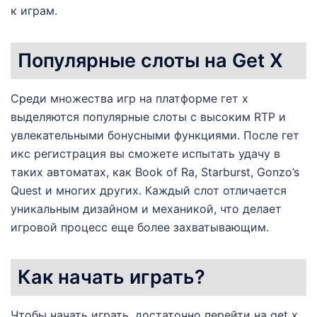
к играм.
Популярные слоты на Get X
Среди множества игр на платформе гет х
выделяются популярные слоты с высоким RTP и
увлекательными бонусными функциями. После гет
икс регистрация вы сможете испытать удачу в
таких автоматах, как Book of Ra, Starburst, Gonzo’s
Quest и многих других. Каждый слот отличается
уникальным дизайном и механикой, что делает
игровой процесс еще более захватывающим.
Как начать играть?
Чтобы начать играть, достаточно перейти на get x