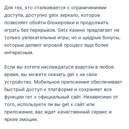
Для тех, кто сталкивается с ограничениями
доступа, доступно getx зеркало, которое
позволяет обойти блокировки и продолжить
играть без перерывов. Getx казино предлагает не
только увлекательные игры, но и щедрые бонусы,
которые делают игровой процесс еще более
интересным.
Если вы хотите наслаждаться азартом в любое
время, вы можете скачать get x на свое
устройство. Мобильное приложение обеспечивает
быстрый доступ к платформе и сохраняет все
функции гет х официальный сайт. Независимо от
того, используете ли вы get x сайт или
приложение, вас ждет качественный сервис и
яркие эмоции.