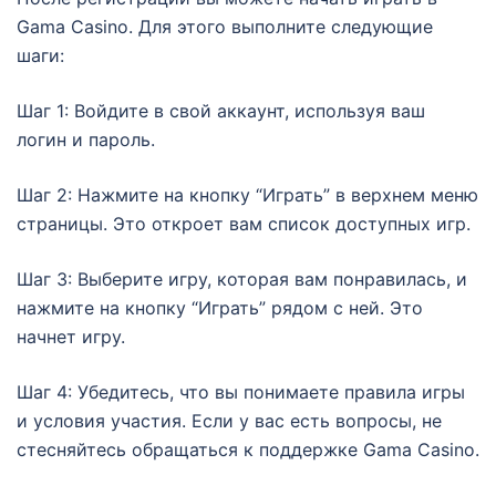
Gama Casino. Для этого выполните следующие
шаги:
Шаг 1: Войдите в свой аккаунт, используя ваш
логин и пароль.
Шаг 2: Нажмите на кнопку “Играть” в верхнем меню
страницы. Это откроет вам список доступных игр.
Шаг 3: Выберите игру, которая вам понравилась, и
нажмите на кнопку “Играть” рядом с ней. Это
начнет игру.
Шаг 4: Убедитесь, что вы понимаете правила игры
и условия участия. Если у вас есть вопросы, не
стесняйтесь обращаться к поддержке Gama Casino.