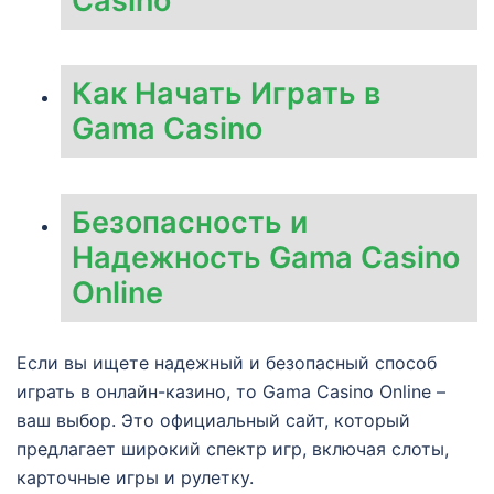
Casino
Как Начать Играть в
Gama Casino
Безопасность и
Надежность Gama Casino
Online
Если вы ищете надежный и безопасный способ
играть в онлайн-казино, то Gama Casino Online –
ваш выбор. Это официальный сайт, который
предлагает широкий спектр игр, включая слоты,
карточные игры и рулетку.