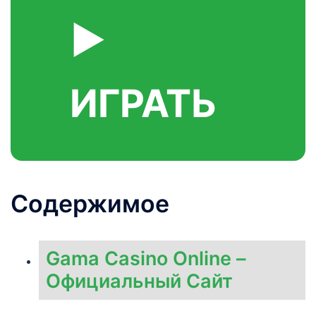
▶️
ИГРАТЬ
Содержимое
Gama Casino Online –
Официальный Сайт