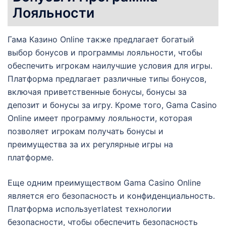
Лояльности
Гама Казино Online также предлагает богатый
выбор бонусов и программы лояльности, чтобы
обеспечить игрокам наилучшие условия для игры.
Платформа предлагает различные типы бонусов,
включая приветственные бонусы, бонусы за
депозит и бонусы за игру. Кроме того, Gama Casino
Online имеет программу лояльности, которая
позволяет игрокам получать бонусы и
преимущества за их регулярные игры на
платформе.
Еще одним преимуществом Gama Casino Online
является его безопасность и конфиденциальность.
Платформа используетlatest технологии
безопасности, чтобы обеспечить безопасность