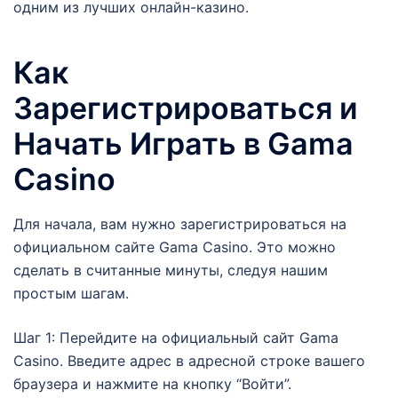
одним из лучших онлайн-казино.
Как
Зарегистрироваться и
Начать Играть в Gama
Casino
Для начала, вам нужно зарегистрироваться на
официальном сайте Gama Casino. Это можно
сделать в считанные минуты, следуя нашим
простым шагам.
Шаг 1: Перейдите на официальный сайт Gama
Casino. Введите адрес в адресной строке вашего
браузера и нажмите на кнопку “Войти”.