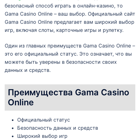
безопасный способ играть в онлайн-казино, то
Gama Casino Online – ваш выбор. Официальный сайт
Gama Casino Online предлагает вам широкий выбор
игр, включая слоты, карточные игры и рулетку.
Один из главных преимуществ Gama Casino Online –
это его официальный статус. Это означает, что вы
можете быть уверены в безопасности своих
данных и средств.
Преимущества Gama Casino
Online
Официальный статус
Безопасность данных и средств
Широкий выбор игр