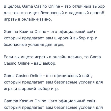
В целом, Gama Casino Online – это отличный выбор
для тех, кто ищет безопасный и надежный способ
играть в онлайн-казино.
Gamma Казино Online – это официальный сайт,
который предлагает вам широкий выбор игр и
безопасные условия для игры.
Если вы ищете играть в онлайн-казино, то Gama
Casino Online – ваш выбор.
Gama Casino Online – это официальный сайт,
который предлагает вам безопасные условия для
игры и широкий выбор игр.
Gamma Казино Online – это официальный сайт,
который предлагает вам безопасные условия для