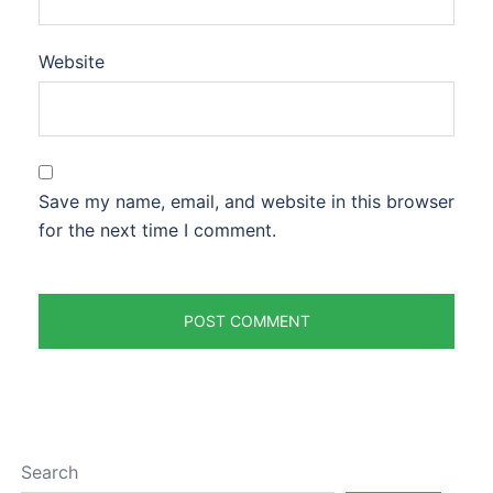
Website
Save my name, email, and website in this browser
for the next time I comment.
Search