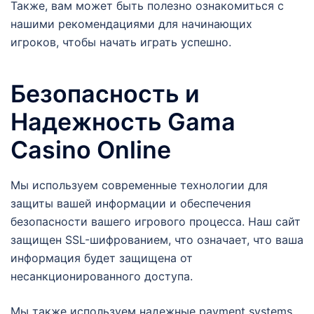
Также, вам может быть полезно ознакомиться с
нашими рекомендациями для начинающих
игроков, чтобы начать играть успешно.
Безопасность и
Надежность Gama
Casino Online
Мы используем современные технологии для
защиты вашей информации и обеспечения
безопасности вашего игрового процесса. Наш сайт
защищен SSL-шифрованием, что означает, что ваша
информация будет защищена от
несанкционированного доступа.
Мы также используем надежные payment systems,