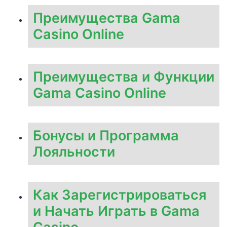
Преимущества Gama
Casino Online
Преимущества и Функции
Gama Casino Online
Бонусы и Программа
Лояльности
Как Зарегистрироваться
и Начать Играть в Gama