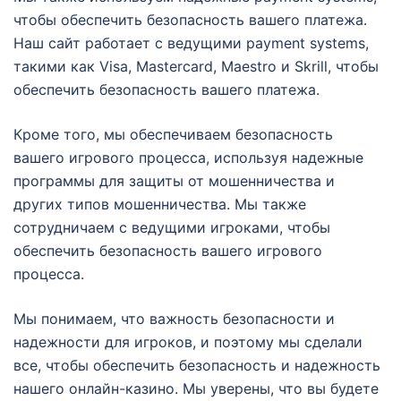
чтобы обеспечить безопасность вашего платежа.
Наш сайт работает с ведущими payment systems,
такими как Visa, Mastercard, Maestro и Skrill, чтобы
обеспечить безопасность вашего платежа.
Кроме того, мы обеспечиваем безопасность
вашего игрового процесса, используя надежные
программы для защиты от мошенничества и
других типов мошенничества. Мы также
сотрудничаем с ведущими игроками, чтобы
обеспечить безопасность вашего игрового
процесса.
Мы понимаем, что важность безопасности и
надежности для игроков, и поэтому мы сделали
все, чтобы обеспечить безопасность и надежность
нашего онлайн-казино. Мы уверены, что вы будете