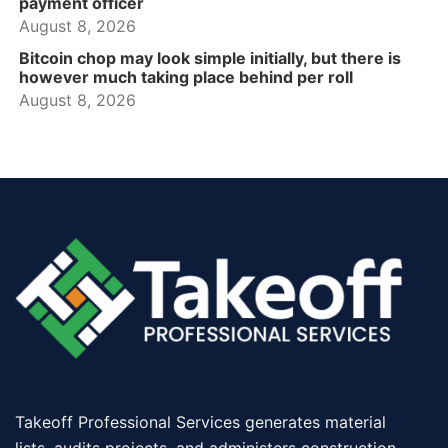
payment officer
August 8, 2026
Bitcoin chop may look simple initially, but there is
however much taking place behind per roll
August 8, 2026
Takeoff Professional Services generates material