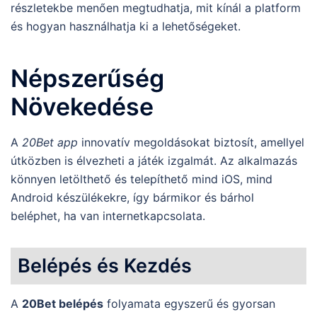
részletekbe menően megtudhatja, mit kínál a platform
és hogyan használhatja ki a lehetőségeket.
Népszerűség
Növekedése
A
20Bet app
innovatív megoldásokat biztosít, amellyel
útközben is élvezheti a játék izgalmát. Az alkalmazás
könnyen letölthető és telepíthető mind iOS, mind
Android készülékekre, így bármikor és bárhol
beléphet, ha van internetkapcsolata.
Belépés és Kezdés
A
20Bet belépés
folyamata egyszerű és gyorsan