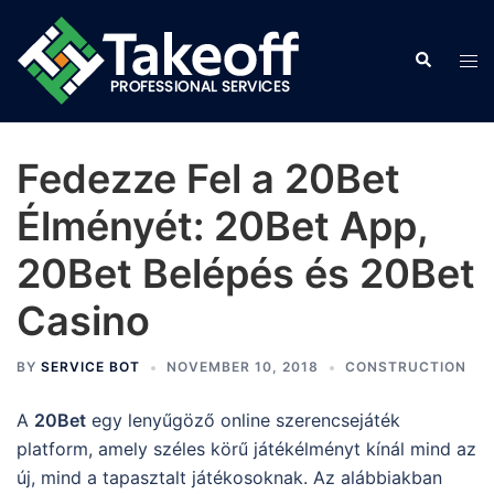
Skip
to
Search
Tog
content
men
Fedezze Fel a 20Bet
Élményét: 20Bet App,
20Bet Belépés és 20Bet
Casino
BY
SERVICE BOT
NOVEMBER 10, 2018
CONSTRUCTION
A
20Bet
egy lenyűgöző online szerencsejáték
platform, amely széles körű játékélményt kínál mind az
új, mind a tapasztalt játékosoknak. Az alábbiakban