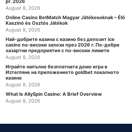
pr. 2026
August 8, 2026
Online Casino BetMatch Magyar Játékosoknak – Élő
Kaszinó és Osztós Játékok
August 8, 2026
Най-добрите казина с казино без депозит ice
casino по-високи залози през 2026 г. По-добри
хазартни предприятия с по-високи лимити
August 8, 2026
Играйте напълно безплатната демо игра в
Изтегляне на приложението goldbet локалното
казино
August 8, 2026
What Is AllySpin Casino: A Brief Overview
August 8, 2026