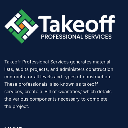
Takeoff Professional Services generates material
lists, audits projects, and administers construction
contracts for all levels and types of construction.
These professionals, also known as takeoff
services, create a ‘Bill of Quantities,’ which details
the various components necessary to complete
the project.