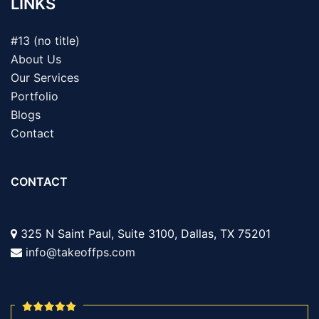
LINKS
#13 (no title)
About Us
Our Services
Portfolio
Blogs
Contact
CONTACT
325 N Saint Paul, Suite 3100, Dallas, TX 75201
info@takeoffps.com