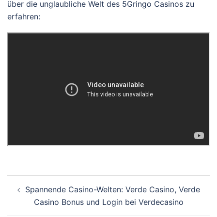
über die unglaubliche Welt des 5Gringo Casinos zu
erfahren:
Post
Spannende Casino-Welten: Verde Casino, Verde
navigation
Casino Bonus und Login bei Verdecasino