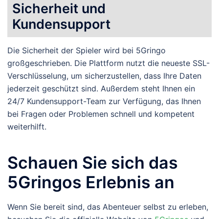
Sicherheit und
Kundensupport
Die Sicherheit der Spieler wird bei 5Gringo
großgeschrieben. Die Plattform nutzt die neueste SSL-
Verschlüsselung, um sicherzustellen, dass Ihre Daten
jederzeit geschützt sind. Außerdem steht Ihnen ein
24/7 Kundensupport-Team zur Verfügung, das Ihnen
bei Fragen oder Problemen schnell und kompetent
weiterhilft.
Schauen Sie sich das
5Gringos Erlebnis an
Wenn Sie bereit sind, das Abenteuer selbst zu erleben,