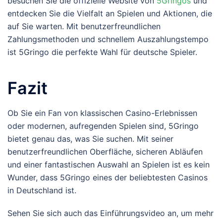
besuchen Sie die offizielle Website von
5Gringos
und
entdecken Sie die Vielfalt an Spielen und Aktionen, die
auf Sie warten. Mit benutzerfreundlichen
Zahlungsmethoden und schnellem Auszahlungstempo
ist 5Gringo die perfekte Wahl für deutsche Spieler.
Fazit
Ob Sie ein Fan von klassischen Casino-Erlebnissen
oder modernen, aufregenden Spielen sind, 5Gringo
bietet genau das, was Sie suchen. Mit seiner
benutzerfreundlichen Oberfläche, sicheren Abläufen
und einer fantastischen Auswahl an Spielen ist es kein
Wunder, dass 5Gringo eines der beliebtesten Casinos
in Deutschland ist.
Sehen Sie sich auch das Einführungsvideo an, um mehr