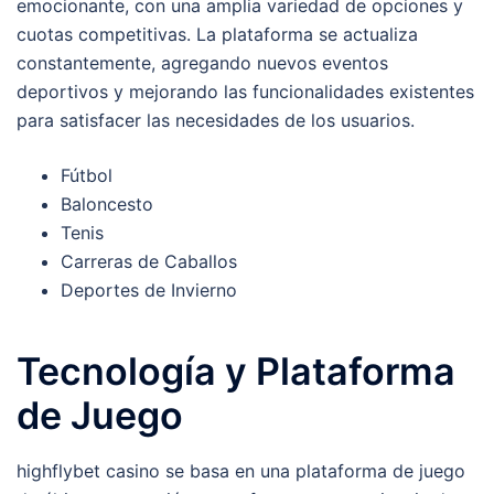
emocionante, con una amplia variedad de opciones y
cuotas competitivas. La plataforma se actualiza
constantemente, agregando nuevos eventos
deportivos y mejorando las funcionalidades existentes
para satisfacer las necesidades de los usuarios.
Fútbol
Baloncesto
Tenis
Carreras de Caballos
Deportes de Invierno
Tecnología y Plataforma
de Juego
highflybet casino se basa en una plataforma de juego