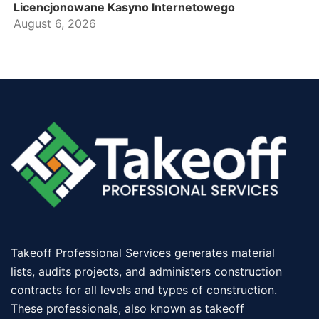
Licencjonowane Kasyno Internetowego
August 6, 2026
Takeoff Professional Services generates material
lists, audits projects, and administers construction
contracts for all levels and types of construction.
These professionals, also known as takeoff