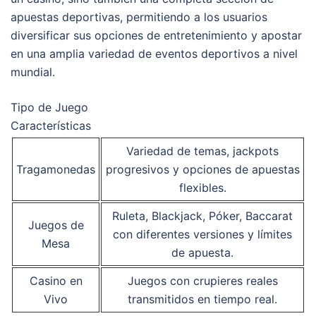
apuestas deportivas, permitiendo a los usuarios
diversificar sus opciones de entretenimiento y apostar
en una amplia variedad de eventos deportivos a nivel
mundial.
Tipo de Juego
Características
Variedad de temas, jackpots
Tragamonedas
progresivos y opciones de apuestas
flexibles.
Ruleta, Blackjack, Póker, Baccarat
Juegos de
con diferentes versiones y límites
Mesa
de apuesta.
Casino en
Juegos con crupieres reales
Vivo
transmitidos en tiempo real.