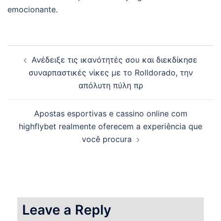
emocionante.
Post
Ανέδειξε τις ικανότητές σου και διεκδίκησε
navigation
συναρπαστικές νίκες με το Rolldorado, την
απόλυτη πύλη πρ
Apostas esportivas e cassino online com
highflybet realmente oferecem a experiência que
você procura
Leave a Reply