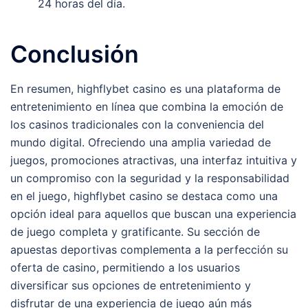
24 horas del día.
Conclusión
En resumen, highflybet casino es una plataforma de
entretenimiento en línea que combina la emoción de
los casinos tradicionales con la conveniencia del
mundo digital. Ofreciendo una amplia variedad de
juegos, promociones atractivas, una interfaz intuitiva y
un compromiso con la seguridad y la responsabilidad
en el juego, highflybet casino se destaca como una
opción ideal para aquellos que buscan una experiencia
de juego completa y gratificante. Su sección de
apuestas deportivas complementa a la perfección su
oferta de casino, permitiendo a los usuarios
diversificar sus opciones de entretenimiento y
disfrutar de una experiencia de juego aún más