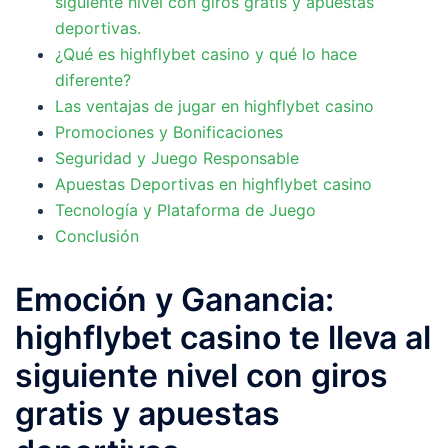
siguiente nivel con giros gratis y apuestas
deportivas.
¿Qué es highflybet casino y qué lo hace
diferente?
Las ventajas de jugar en highflybet casino
Promociones y Bonificaciones
Seguridad y Juego Responsable
Apuestas Deportivas en highflybet casino
Tecnología y Plataforma de Juego
Conclusión
Emoción y Ganancia:
highflybet casino te lleva al
siguiente nivel con giros
gratis y apuestas