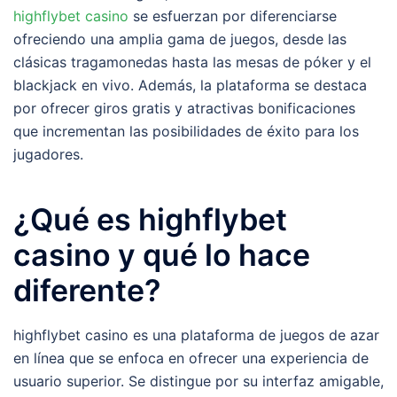
highflybet casino
se esfuerzan por diferenciarse
ofreciendo una amplia gama de juegos, desde las
clásicas tragamonedas hasta las mesas de póker y el
blackjack en vivo. Además, la plataforma se destaca
por ofrecer giros gratis y atractivas bonificaciones
que incrementan las posibilidades de éxito para los
jugadores.
¿Qué es highflybet
casino y qué lo hace
diferente?
highflybet casino es una plataforma de juegos de azar
en línea que se enfoca en ofrecer una experiencia de
usuario superior. Se distingue por su interfaz amigable,